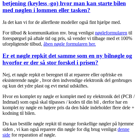
betjening (keyless -go) hvor man kan starte bilen
med nøglen i lommen eller tasken?
Ja det kan vi for de allerfleste modeller også fint hjælpe med.
For tilbud & kommunikation mv. brug venligst
nøgleformularen
til
forespørgsel på aftale tid og pris, så vender vi tilbage med et 100%
uforpligtende tilbud,
åben nøgle formularen her.
Er et nøgle repkit det samme som en ny bilnøgle og
hvorfor er der så stor forskel i prisen?
Nej, et nøgle repkit er beregnet til at reparere eller opfriske en
eksisterende nøgle , hvor den indvendige elektronik del genbruges
og kun det ydre plast og evt metal udskiftes.
Hvor en komplet ny nøgle er komplet med ny elektronik del (PCB /
Indmad) som også skal tilpasses / kodes til din bil , derfor har en
komplet ny nøgle en højere pris da den både indeholder flere dele +
kodning til bilen.
Du kan bestille nøgle repkit til mange forskellige nøgler på hjemme
siden , vi kan også reparere din nøgle for dig brug venligst
denne
side
for reparation af nøgle.