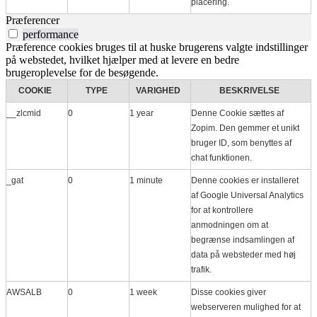
placering.
Præferencer
performance
Præference cookies bruges til at huske brugerens valgte indstillinger
på webstedet, hvilket hjælper med at levere en bedre
brugeroplevelse for de besøgende.
COOKIE
TYPE
VARIGHED
BESKRIVELSE
__zlcmid
0
1 year
Denne Cookie sættes af
Zopim. Den gemmer et unikt
bruger ID, som benyttes af
chat funktionen.
_gat
0
1 minute
Denne cookies er installeret
af Google Universal Analytics
for at kontrollere
anmodningen om at
begrænse indsamlingen af ​​
data på websteder med høj
trafik.
AWSALB
0
1 week
Disse cookies giver
webserveren mulighed for at