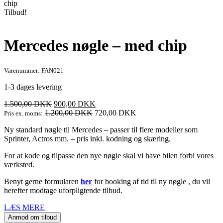
chip
Tilbud!
Mercedes nøgle – med chip
Varenummer: FAN021
1-3 dages levering
Den
Den
1.500,00
DKK
900,00
DKK
oprindelige
aktuelle
1.200,00
DKK
720,00
DKK
Pris ex. moms:
pris
pris
Ny standard nøgle til Mercedes – passer til flere modeller som
var:
er:
Sprinter, Actros mm. – pris inkl. kodning og skæring.
1.500,00 DKK.
900,00 DKK.
For at kode og tilpasse den nye nøgle skal vi have bilen forbi vores
værksted.
Benyt gerne formularen
her
for booking af tid til ny nøgle , du vil
herefter modtage uforpligtende tilbud.
LÆS MERE
Anmod om tilbud