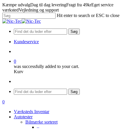
Skip
Kæmpe udvalg
Dag til dag levering
Fragt fra 49kr
Eget service
to
værksted
Vejledning og support
main
Hit enter to search or ESC to close
content
Close
Search
Søg
Kundeservice
search
0
was successfully added to your cart.
Kurv
Menu
Søg
search
0
Menu
Værksteds Inventar
Autotester
Bilmærke sorteret
–