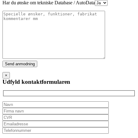
Har du ønske om tekniske Database / AutoData
Please
leave
this
×
field
Udfyld kontaktformularen
empty.