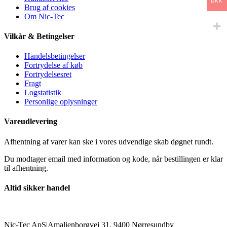
DKK
Brug af cookies
Om Nic-Tec
Vilkår & Betingelser
Handelsbetingelser
Fortrydelse af køb
Fortrydelsesret
Fragt
Logstatistik
Personlige oplysninger
Vareudlevering
Afhentning af varer kan ske i vores udvendige skab døgnet rundt.
Du modtager email med information og kode, når bestillingen er klar
til afhentning.
Altid sikker handel
Nic-Tec ApS
|
Amalienborgvej 31, 9400 Nørresundby