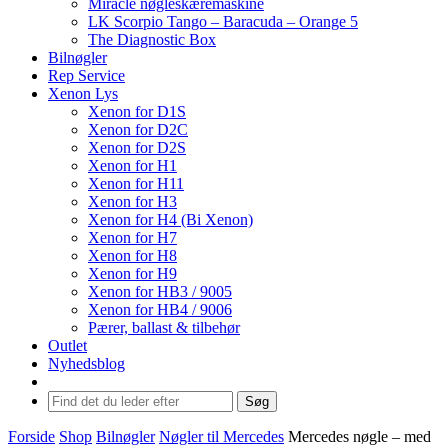
Miracle nøgleskæremaskine
LK Scorpio Tango – Baracuda – Orange 5
The Diagnostic Box
Bilnøgler
Rep Service
Xenon Lys
Xenon for D1S
Xenon for D2C
Xenon for D2S
Xenon for H1
Xenon for H11
Xenon for H3
Xenon for H4 (Bi Xenon)
Xenon for H7
Xenon for H8
Xenon for H9
Xenon for HB3 / 9005
Xenon for HB4 / 9006
Pærer, ballast & tilbehør
Outlet
Nyhedsblog
Søg
Forside
Shop
Bilnøgler
Nøgler til Mercedes
Mercedes nøgle – med