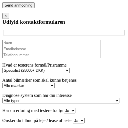
Please
leave
this
×
field
Udfyld kontaktformularen
empty.
Hvad er testerens formål/Prisramme
Antal bilmærker som skal kunne betjenes
Diagnose system som har din interesse
Har du erfaring med testere fra før
Ønsker du tilbud på leje / lease af tester