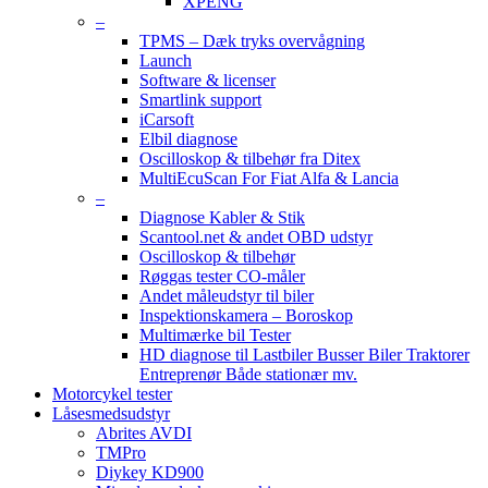
XPENG
–
TPMS – Dæk tryks overvågning
Launch
Software & licenser
Smartlink support
iCarsoft
Elbil diagnose
Oscilloskop & tilbehør fra Ditex
MultiEcuScan For Fiat Alfa & Lancia
–
Diagnose Kabler & Stik
Scantool.net & andet OBD udstyr
Oscilloskop & tilbehør
Røggas tester CO-måler
Andet måleudstyr til biler
Inspektionskamera – Boroskop
Multimærke bil Tester
HD diagnose til Lastbiler Busser Biler Traktorer
Entreprenør Både stationær mv.
Motorcykel tester
Låsesmedsudstyr
Abrites AVDI
TMPro
Diykey KD900