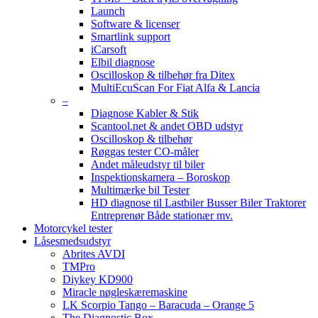
Launch
Software & licenser
Smartlink support
iCarsoft
Elbil diagnose
Oscilloskop & tilbehør fra Ditex
MultiEcuScan For Fiat Alfa & Lancia
–
Diagnose Kabler & Stik
Scantool.net & andet OBD udstyr
Oscilloskop & tilbehør
Røggas tester CO-måler
Andet måleudstyr til biler
Inspektionskamera – Boroskop
Multimærke bil Tester
HD diagnose til Lastbiler Busser Biler Traktorer
Entreprenør Både stationær mv.
Motorcykel tester
Låsesmedsudstyr
Abrites AVDI
TMPro
Diykey KD900
Miracle nøgleskæremaskine
LK Scorpio Tango – Baracuda – Orange 5
The Diagnostic Box