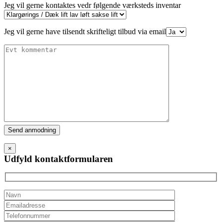
Jeg vil gerne kontaktes vedr følgende værksteds inventar
Jeg vil gerne have tilsendt skrifteligt tilbud via email
Please
leave
this
×
field
Udfyld kontaktformularen
empty.