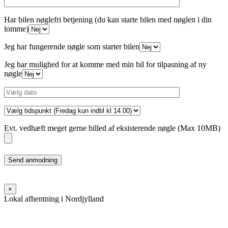
Har bilen nøglefri betjening (du kan starte bilen med nøglen i din
lomme)
Jeg har fungerende nøgle som starter bilen
Jeg har mulighed for at komme med min bil for tilpasning af ny
nøgle
Evt. vedhæft meget gerne billed af eksisterende nøgle (Max 10MB)
Please
leave
this
field
×
empty.
Lokal afhentning i Nordjylland