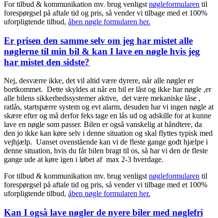
For tilbud & kommunikation mv. brug venligst
nøgleformularen
til
forespørgsel på aftale tid og pris, så vender vi tilbage med et 100%
uforpligtende tilbud,
åben nøgle formularen her.
Er prisen den samme selv om jeg har mistet alle
nøglerne til min bil & kan I lave en nøgle hvis jeg
har mistet den sidste?
Nej, desværre ikke, det vil altid være dyrere, når alle nøgler er
bortkommet. Dette skyldes at når en bil er låst og ikke har nøgle ,er
alle bilens sikkerhedssystemer aktive, det være mekaniske låse ,
ratlås, startspærre system og evt alarm, desuden har vi ingen nøgle at
skære efter og må derfor feks tage en lås ud og adskille for at kunne
lave en nøgle som passer. Bilen er også vanskelig at håndtere, da
den jo ikke kan køre selv i denne situation og skal flyttes typisk med
vejhjælp. Uanset ovenstående kan vi de fleste gange godt hjælpe i
denne situation, hvis du får bilen bragt til os, så har vi den de fleste
gange ude at køre igen i løbet af max 2-3 hverdage.
For tilbud & kommunikation mv. brug venligst
nøgleformularen
til
forespørgsel på aftale tid og pris, så vender vi tilbage med et 100%
uforpligtende tilbud,
åben nøgle formularen her.
Kan I også lave nøgler de nyere biler med nøglefri