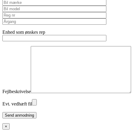
Enhed som ønskes rep
Fejlbeskrivelse
Evt. vedhæft fil
Please
leave
this
×
field