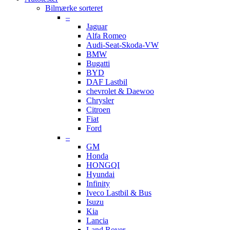
Bilmærke sorteret
–
Jaguar
Alfa Romeo
Audi-Seat-Skoda-VW
BMW
Bugatti
BYD
DAF Lastbil
chevrolet & Daewoo
Chrysler
Citroen
Fiat
Ford
–
GM
Honda
HONGQI
Hyundai
Infinity
Iveco Lastbil & Bus
Isuzu
Kia
Lancia
Land Rover