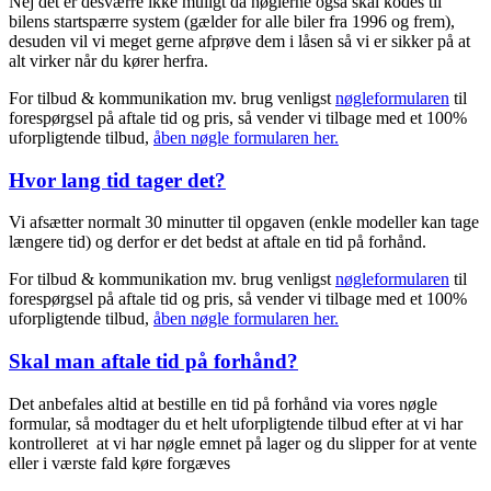
Nej det er desværre ikke muligt da nøglerne også skal kodes til
bilens startspærre system (gælder for alle biler fra 1996 og frem),
desuden vil vi meget gerne afprøve dem i låsen så vi er sikker på at
alt virker når du kører herfra.
For tilbud & kommunikation mv. brug venligst
nøgleformularen
til
forespørgsel på aftale tid og pris, så vender vi tilbage med et 100%
uforpligtende tilbud,
åben nøgle formularen her.
Hvor lang tid tager det?
Vi afsætter normalt 30 minutter til opgaven (enkle modeller kan tage
længere tid) og derfor er det bedst at aftale en tid på forhånd.
For tilbud & kommunikation mv. brug venligst
nøgleformularen
til
forespørgsel på aftale tid og pris, så vender vi tilbage med et 100%
uforpligtende tilbud,
åben nøgle formularen her.
Skal man aftale tid på forhånd?
Det anbefales altid at bestille en tid på forhånd via vores nøgle
formular, så modtager du et helt uforpligtende tilbud efter at vi har
kontrolleret at vi har nøgle emnet på lager og du slipper for at vente
eller i værste fald køre forgæves