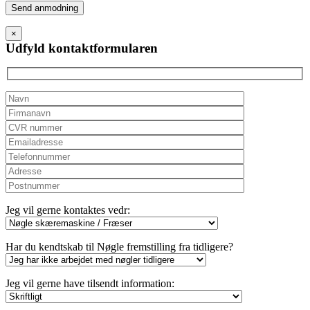
Please
leave
this
×
field
Udfyld kontaktformularen
empty.
Jeg vil gerne kontaktes vedr:
Har du kendtskab til Nøgle fremstilling fra tidligere?
Jeg vil gerne have tilsendt information: