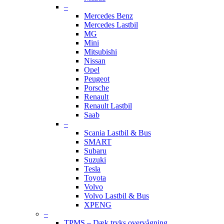
–
Mercedes Benz
Mercedes Lastbil
MG
Mini
Mitsubishi
Nissan
Opel
Peugeot
Porsche
Renault
Renault Lastbil
Saab
–
Scania Lastbil & Bus
SMART
Subaru
Suzuki
Tesla
Toyota
Volvo
Volvo Lastbil & Bus
XPENG
–
TPMS – Dæk tryks overvågning