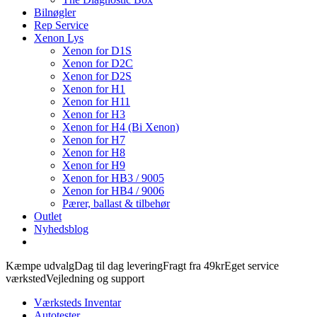
Bilnøgler
Rep Service
Xenon Lys
Xenon for D1S
Xenon for D2C
Xenon for D2S
Xenon for H1
Xenon for H11
Xenon for H3
Xenon for H4 (Bi Xenon)
Xenon for H7
Xenon for H8
Xenon for H9
Xenon for HB3 / 9005
Xenon for HB4 / 9006
Pærer, ballast & tilbehør
Outlet
Nyhedsblog
Kæmpe udvalg
Dag til dag levering
Fragt fra 49kr
Eget service
værksted
Vejledning og support
Værksteds Inventar
Autotester