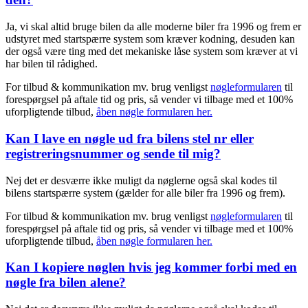
Ja, vi skal altid bruge bilen da alle moderne biler fra 1996 og frem er
udstyret med startspærre system som kræver kodning, desuden kan
der også være ting med det mekaniske låse system som kræver at vi
har bilen til rådighed.
For tilbud & kommunikation mv. brug venligst
nøgleformularen
til
forespørgsel på aftale tid og pris, så vender vi tilbage med et 100%
uforpligtende tilbud,
åben nøgle formularen her.
Kan I lave en nøgle ud fra bilens stel nr eller
registreringsnummer og sende til mig?
Nej det er desværre ikke muligt da nøglerne også skal kodes til
bilens startspærre system (gælder for alle biler fra 1996 og frem).
For tilbud & kommunikation mv. brug venligst
nøgleformularen
til
forespørgsel på aftale tid og pris, så vender vi tilbage med et 100%
uforpligtende tilbud,
åben nøgle formularen her.
Kan I kopiere nøglen hvis jeg kommer forbi med en
nøgle fra bilen alene?