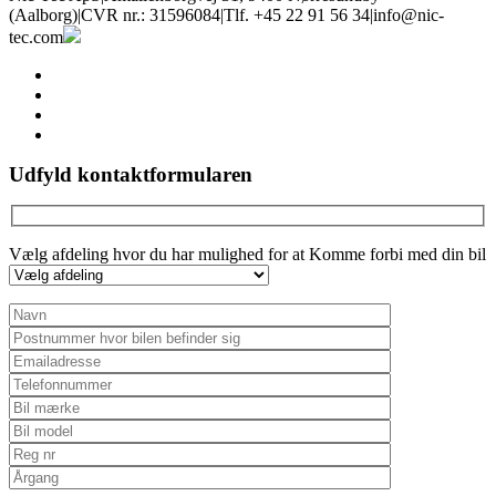
(Aalborg)
|
CVR nr.: 31596084
|
Tlf. +45 22 91 56 34
|
info@nic-
tec.com
facebook
linkedin
youtube
instagram
Udfyld kontaktformularen
Vælg afdeling hvor du har mulighed for at Komme forbi med din bil