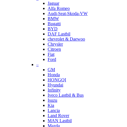
Jaguar
Alfa Romeo
Audi-Seat-Skoda-VW
BMW
Bugatti
BYD
DAF Lastbil
chevrolet & Daewoo
Chrysler
Citroen
Fiat
Ford
–
GM
Honda
HONGQI
Hyundai
Infinity
Iveco Lastbil & Bus
Isuzu
Kia
Lancia
Land Rover
MAN Lastbil
Mazda