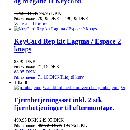
og Megane II Keycard
124,95
DKK
99,95
DKK
79,96
DKK
–
499,96
DKK
Pris ex. moms:
Dette
Vælg antal for pris
vare
har
flere
KeyCard Rep kit Laguna / Espace 2
varianter.
knaps
Mulighederne
kan
vælges
88,95
DKK
på
71,16
DKK
Pris ex. moms:
varesiden
88,95
DKK
71,16
DKK
Tilføj til kurv
Pris ex. moms:
Tilbud!
Fjernbetjeningssæt inkl. 2 stk
fjernbetjeninger til eftermontage.
Den
Den
499,95
DKK
249,95
DKK
oprindelige
aktuelle
399,96
DKK
199,96
DKK
Pris ex. moms: