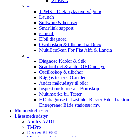
XPENG
–
TPMS – Dæk tryks overvågning
Launch
Software & licenser
Smartlink support
iCarsoft
Elbil diagnose
Oscilloskop & tilbehør fra Ditex
MultiEcuScan For Fiat Alfa & Lancia
–
Diagnose Kabler & Stik
Scantool.net & andet OBD udstyr
Oscilloskop & tilbehør
Røggas tester CO-måler
Andet måleudstyr til biler
Inspektionskamera – Boroskop
Multimærke bil Tester
HD diagnose til Lastbiler Busser Biler Traktorer
Entreprenør Både stationær mv.
Motorcykel tester
Låsesmedsudstyr
Abrites AVDI
TMPro
Diykey KD900