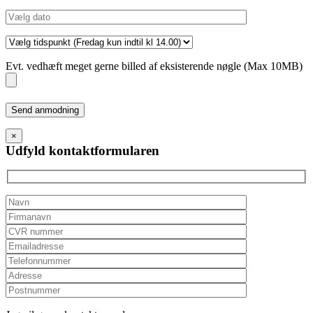
Evt. vedhæft meget gerne billed af eksisterende nøgle (Max 10MB)
Please
leave
this
×
field
Udfyld kontaktformularen
empty.