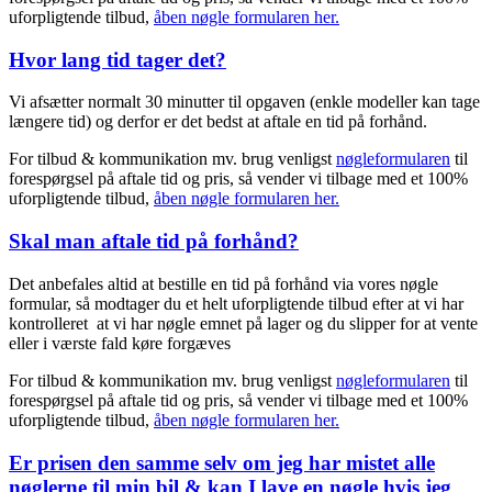
uforpligtende tilbud,
åben nøgle formularen her.
Hvor lang tid tager det?
Vi afsætter normalt 30 minutter til opgaven (enkle modeller kan tage
længere tid) og derfor er det bedst at aftale en tid på forhånd.
For tilbud & kommunikation mv. brug venligst
nøgleformularen
til
forespørgsel på aftale tid og pris, så vender vi tilbage med et 100%
uforpligtende tilbud,
åben nøgle formularen her.
Skal man aftale tid på forhånd?
Det anbefales altid at bestille en tid på forhånd via vores nøgle
formular, så modtager du et helt uforpligtende tilbud efter at vi har
kontrolleret at vi har nøgle emnet på lager og du slipper for at vente
eller i værste fald køre forgæves
For tilbud & kommunikation mv. brug venligst
nøgleformularen
til
forespørgsel på aftale tid og pris, så vender vi tilbage med et 100%
uforpligtende tilbud,
åben nøgle formularen her.
Er prisen den samme selv om jeg har mistet alle
nøglerne til min bil & kan I lave en nøgle hvis jeg