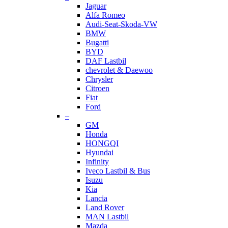
Jaguar
Alfa Romeo
Audi-Seat-Skoda-VW
BMW
Bugatti
BYD
DAF Lastbil
chevrolet & Daewoo
Chrysler
Citroen
Fiat
Ford
–
GM
Honda
HONGQI
Hyundai
Infinity
Iveco Lastbil & Bus
Isuzu
Kia
Lancia
Land Rover
MAN Lastbil
Mazda