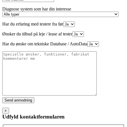
Diagnose system som har din interesse
Har du erfaring med testere fra før
Ønsker du tilbud på leje / lease af tester
Har du ønske om tekniske Database / AutoData
Please
leave
this
×
field
Udfyld kontaktformularen
empty.