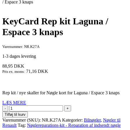
/ Espace 3 knaps
KeyCard Rep kit Laguna /
Espace 3 knaps
Varenummer: NR.K27A
1-3 dages levering
88,95
DKK
71,16
DKK
Pris ex. moms:
Rep kit / nye skaller for Nøgle kort for Laguna / Espace 3 knaps
LÆS MERE
KeyCard
Rep
Tilføj til kurv
kit
Varenummer (SKU):
NR.K27A
Kategorier:
Bilnøgler
,
Nøgler til
Laguna
Renault
Tag:
Nøglereparations‑kit - Reparation af indsendt nøgle
/