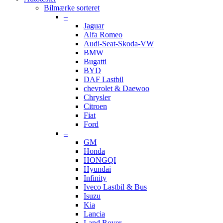
Bilmærke sorteret
–
Jaguar
Alfa Romeo
Audi-Seat-Skoda-VW
BMW
Bugatti
BYD
DAF Lastbil
chevrolet & Daewoo
Chrysler
Citroen
Fiat
Ford
–
GM
Honda
HONGQI
Hyundai
Infinity
Iveco Lastbil & Bus
Isuzu
Kia
Lancia
Land Rover