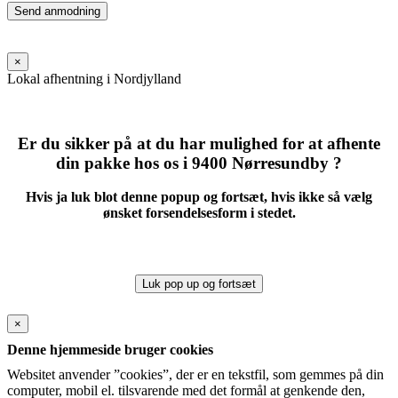
Please
leave
this
field
×
empty.
Lokal afhentning i Nordjylland
Er du sikker på at du har mulighed for at afhente
din pakke hos os i 9400 Nørresundby ?
Hvis ja luk blot denne popup og fortsæt, hvis ikke så vælg
ønsket forsendelsesform i stedet.
Luk pop up og fortsæt
×
Denne hjemmeside bruger cookies
Websitet anvender ”cookies”, der er en tekstfil, som gemmes på din
computer, mobil el. tilsvarende med det formål at genkende den,