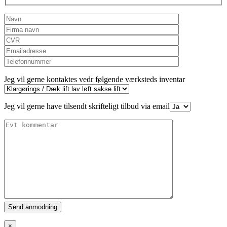
Jeg vil gerne kontaktes vedr følgende værksteds inventar
Jeg vil gerne have tilsendt skrifteligt tilbud via email
Please
leave
this
×