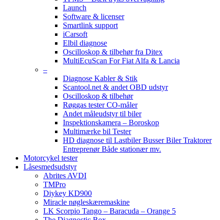
Launch
Software & licenser
Smartlink support
iCarsoft
Elbil diagnose
Oscilloskop & tilbehør fra Ditex
MultiEcuScan For Fiat Alfa & Lancia
–
Diagnose Kabler & Stik
Scantool.net & andet OBD udstyr
Oscilloskop & tilbehør
Røggas tester CO-måler
Andet måleudstyr til biler
Inspektionskamera – Boroskop
Multimærke bil Tester
HD diagnose til Lastbiler Busser Biler Traktorer
Entreprenør Både stationær mv.
Motorcykel tester
Låsesmedsudstyr
Abrites AVDI
TMPro
Diykey KD900
Miracle nøgleskæremaskine
LK Scorpio Tango – Baracuda – Orange 5
The Diagnostic Box