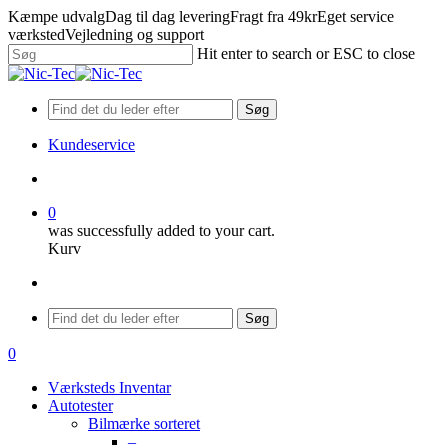
Skip
Kæmpe udvalg
Dag til dag levering
Fragt fra 49kr
Eget service
to
værksted
Vejledning og support
main
Hit enter to search or ESC to close
content
Close
Search
Søg
Kundeservice
search
0
was successfully added to your cart.
Kurv
Menu
Søg
search
0
Menu
Værksteds Inventar
Autotester
Bilmærke sorteret
–