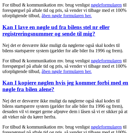
For tilbud & kommunikation mv. brug venligst
nøgleformularen
til
forespørgsel på aftale tid og pris, så vender vi tilbage med et 100%
uforpligtende tilbud,
åben nøgle formularen her.
Kan I lave en nøgle ud fra bilens stel nr eller
registreringsnummer og sende til mig?
Nej det er desværre ikke muligt da nøglerne også skal kodes til
bilens startspærre system (gælder for alle biler fra 1996 og frem).
For tilbud & kommunikation mv. brug venligst
nøgleformularen
til
forespørgsel på aftale tid og pris, så vender vi tilbage med et 100%
uforpligtende tilbud,
åben nøgle formularen her.
Kan I kopiere nøglen hvis jeg kommer forbi med en
nøgle fra bilen alene?
Nej det er desværre ikke muligt da nøglerne også skal kodes til
bilens startspærre system (gælder for alle biler fra 1996 og frem),
desuden vil vi meget gerne afprøve dem i låsen så vi er sikker på at
alt virker når du kører herfra.
For tilbud & kommunikation mv. brug venligst
nøgleformularen
til
forespørgsel på aftale tid og pris, så vender vi tilbage med et 100%