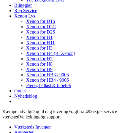
Bilnøgler
Rep Service
Xenon Lys
Xenon for D1S
Xenon for D2C
Xenon for D2S
Xenon for H1
Xenon for H11
Xenon for H3
Xenon for H4 (Bi Xenon)
Xenon for H7
Xenon for H8
Xenon for H9
Xenon for HB3 / 9005
Xenon for HB4 / 9006
Pærer, ballast & tilbehør
Outlet
Nyhedsblog
Kæmpe udvalg
Dag til dag levering
Fragt fra 49kr
Eget service
værksted
Vejledning og support
Værksteds Inventar
Autotester