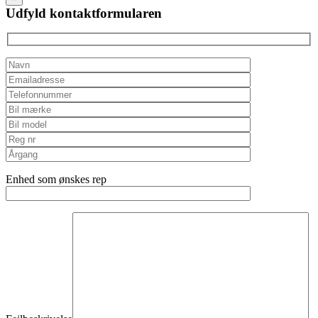
field
Udfyld kontaktformularen
empty.
Enhed som ønskes rep