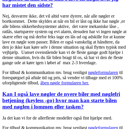
har mistet den sidste?
Nej, desværre ikke, det vil altid være dyrere, når alle nøgler er
bortkommet. Dette skyldes at når en bil er låst og ikke har nøgle ,er
alle bilens sikkerhedssystemer aktive, det være mekaniske låse ,
ratlås, startspærre system og evt alarm, desuden har vi ingen nøgle at
skære efter og må derfor feks tage en lås ud og adskille for at kunne
lave en nøgle som passer. Bilen er også vanskelig at håndtere, da
den jo ikke kan køre selv i denne situation og skal flyttes typisk med
vejhjælp. Uanset ovenstående kan vi de fleste gange godt hjælpe i
denne situation, hvis du får bilen bragt til os, så har vi den de fleste
gange ude at køre igen i løbet af max 2-3 hverdage.
For tilbud & kommunikation mv. brug venligst
nøgleformularen
til
forespørgsel på aftale tid og pris, så vender vi tilbage med et 100%
uforpligtende tilbud,
åben nøgle formularen her.
Kan I også lave nøgler de nyere biler med nøglefri
betjening (keyless -go) hvor man kan starte bilen
med nøglen i lommen eller tasken?
Ja det kan vi for de allerfleste modeller også fint hjælpe med.
For tilbud & kommunikation mv. brug venligst
nøgleformularen
til