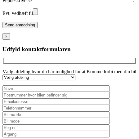
Fejlbeskrivelse
Evt. vedhæft fil
Please
leave
this
×
field
empty.
Udfyld kontaktformularen
Vælg afdeling hvor du har mulighed for at Komme forbi med din bil