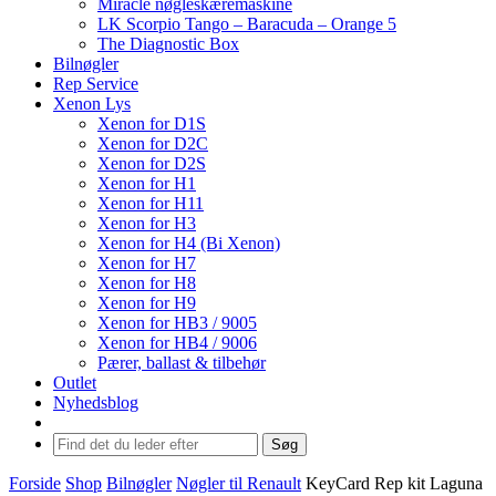
Miracle nøgleskæremaskine
LK Scorpio Tango – Baracuda – Orange 5
The Diagnostic Box
Bilnøgler
Rep Service
Xenon Lys
Xenon for D1S
Xenon for D2C
Xenon for D2S
Xenon for H1
Xenon for H11
Xenon for H3
Xenon for H4 (Bi Xenon)
Xenon for H7
Xenon for H8
Xenon for H9
Xenon for HB3 / 9005
Xenon for HB4 / 9006
Pærer, ballast & tilbehør
Outlet
Nyhedsblog
Søg
Forside
Shop
Bilnøgler
Nøgler til Renault
KeyCard Rep kit Laguna