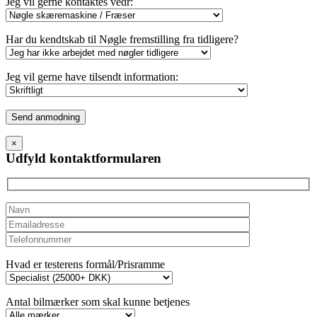
Jeg vil gerne kontaktes vedr:
Har du kendtskab til Nøgle fremstilling fra tidligere?
Jeg vil gerne have tilsendt information:
Please
leave
this
×
field
Udfyld kontaktformularen
empty.
Hvad er testerens formål/Prisramme
Antal bilmærker som skal kunne betjenes