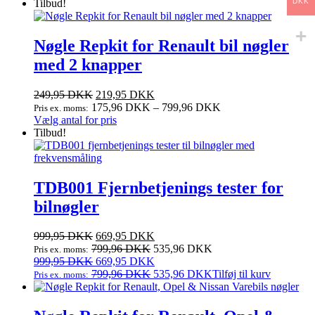
59,95 DKK.
pris
44,95 DKK.
pris
Tilbud!
DKK
var:
er:
59,95 DKK.
44,95 DKK.
Nøgle Repkit for Renault bil nøgler
med 2 knapper
249,95
DKK
219,95
DKK
175,96
DKK
–
799,96
DKK
Pris ex. moms:
Dette
Vælg antal for pris
vare
Tilbud!
har
flere
varianter.
Mulighederne
TDB001 Fjernbetjenings tester for
kan
bilnøgler
vælges
på
varesiden
Den
Den
999,95
DKK
669,95
DKK
oprindelige
aktuelle
799,96
DKK
535,96
DKK
Pris ex. moms:
pris
Den
pris
Den
999,95
DKK
669,95
DKK
var:
oprindelige
er:
aktuelle
799,96
DKK
535,96
DKK
Tilføj til kurv
Pris ex. moms:
999,95 DKK.
pris
669,95 DKK.
pris
var:
er:
999,95 DKK.
669,95 DKK.