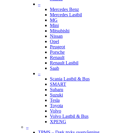
–
Mercedes Benz
Mercedes Lastbil
MG
Mini
Mitsubishi
Nissan
Opel
Peugeot
Porsche
Renault
Renault Lastbil
Saab
–
Scania Lastbil & Bus
SMART
Subaru
Suzuki
Tesla
Toyota
Volvo
Volvo Lastbil & Bus
XPENG
–
TPMS – Dæk tryks overvågning