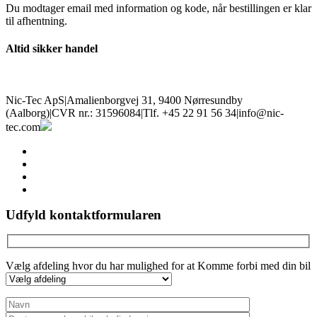
Du modtager email med information og kode, når bestillingen er klar
til afhentning.
Altid sikker handel
Nic-Tec ApS
|
Amalienborgvej 31, 9400 Nørresundby
(Aalborg)
|
CVR nr.: 31596084
|
Tlf. +45 22 91 56 34
|
info@nic-
tec.com
facebook
linkedin
youtube
instagram
Udfyld kontaktformularen
Vælg afdeling hvor du har mulighed for at Komme forbi med din bil