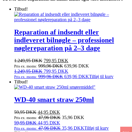
Tilbud!
Reparation af indsendt eller
indleveret bilnøgle – professionel
nøglereparation på 2–3 dage
Den
Den
1.249,95
DKK
799,95
DKK
oprindelige
aktuelle
999,96
DKK
639,96
DKK
Pris ex. moms:
pris
Den
pris
Den
1.249,95
DKK
799,95
DKK
var:
oprindelige
er:
aktuelle
999,96
DKK
639,96
DKK
Tilføj til kurv
Pris ex. moms:
1.249,95 DKK.
pris
799,95 DKK.
pris
Tilbud!
var:
er:
1.249,95 DKK.
799,95 DKK.
WD-40 smart straw 250ml
Den
Den
59,95
DKK
44,95
DKK
oprindelige
aktuelle
47,96
DKK
35,96
DKK
Pris ex. moms:
pris
Den
pris
Den
59,95
DKK
44,95
DKK
var:
oprindelige
er:
aktuelle
47,96
DKK
35,96
DKK
Tilføj til kurv
Pris ex. moms: