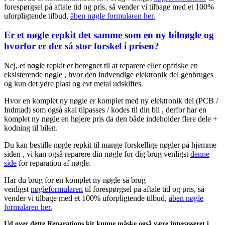
forespørgsel på aftale tid og pris, så vender vi tilbage med et 100%
uforpligtende tilbud,
åben nøgle formularen her.
Er et nøgle repkit det samme som en ny bilnøgle og
hvorfor er der så stor forskel i prisen?
Nej, et nøgle repkit er beregnet til at reparere eller opfriske en
eksisterende nøgle , hvor den indvendige elektronik del genbruges
og kun det ydre plast og evt metal udskiftes.
Hvor en komplet ny nøgle er komplet med ny elektronik del (PCB /
Indmad) som også skal tilpasses / kodes til din bil , derfor har en
komplet ny nøgle en højere pris da den både indeholder flere dele +
kodning til bilen.
Du kan bestille nøgle repkit til mange forskellige nøgler på hjemme
siden , vi kan også reparere din nøgle for dig brug venligst
denne
side
for reparation af nøgle.
Har du brug for en komplet ny nøgle så brug
venligst
nøgleformularen
til forespørgsel på aftale tid og pris, så
vender vi tilbage med et 100% uforpligtende tilbud,
åben nøgle
formularen her.
Ud over dette Reparations kit kunne måske også være interasseret i