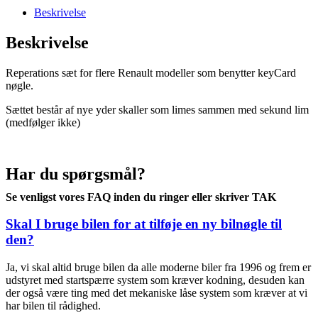
Espace
Beskrivelse
3
knaps
Beskrivelse
antal
Reperations sæt for flere Renault modeller som benytter keyCard
nøgle.
Sættet består af nye yder skaller som limes sammen med sekund lim
(medfølger ikke)
Har du spørgsmål?
Se venligst vores FAQ inden du ringer eller skriver TAK
Skal I bruge bilen for at tilføje en ny bilnøgle til
den?
Ja, vi skal altid bruge bilen da alle moderne biler fra 1996 og frem er
udstyret med startspærre system som kræver kodning, desuden kan
der også være ting med det mekaniske låse system som kræver at vi
har bilen til rådighed.