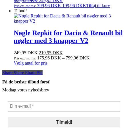
pris
Den
pris
Den
499,95
DKK
249,95
DKK
var:
oprindelige
er:
aktuelle
399,96
DKK
199,96
DKK
Tilføj til kurv
Pris ex. moms:
499,95 DKK.
pris
249,95 DKK.
pris
Tilbud!
var:
er:
499,95 DKK.
249,95 DKK.
Nøgle Repkit for Dacia & Renault bil
nøgler med 3 knapper V2
249,95
DKK
219,95
DKK
175,96
DKK
–
799,96
DKK
Pris ex. moms:
Dette
Vælg antal for pris
vare
Share
Share
Share
Share
Pin
har
flere
Få de bedste tilbud først!
varianter.
Mulighederne
Modtag vores nyhedsbrev
kan
vælges
på
varesiden