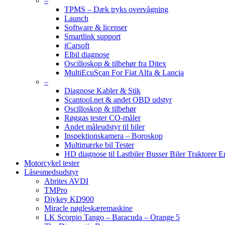
–
TPMS – Dæk tryks overvågning
Launch
Software & licenser
Smartlink support
iCarsoft
Elbil diagnose
Oscilloskop & tilbehør fra Ditex
MultiEcuScan For Fiat Alfa & Lancia
–
Diagnose Kabler & Stik
Scantool.net & andet OBD udstyr
Oscilloskop & tilbehør
Røggas tester CO-måler
Andet måleudstyr til biler
Inspektionskamera – Boroskop
Multimærke bil Tester
HD diagnose til Lastbiler Busser Biler Traktorer 
Motorcykel tester
Låsesmedsudstyr
Abrites AVDI
TMPro
Diykey KD900
Miracle nøgleskæremaskine
LK Scorpio Tango – Baracuda – Orange 5