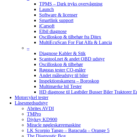
TPMS – Dæk tryks overvågning
Launch
Software & licenser
Smartlink support
iCarsoft
Elbil diagnose
Oscilloskop & tilbehør fra Ditex
MultiEcuScan For Fiat Alfa & Lancia
–
Diagnose Kabler & Stik
Scantool.net & andet OBD udstyr
Oscilloskop & tilbehør
Røggas tester CO-måler
Andet måleudstyr til biler
Inspektionskamera – Boroskop
Multimærke bil Tester
HD diagnose til Lastbiler Busser Biler Traktorer 
Motorcykel tester
Låsesmedsudstyr
Abrites AVDI
TMPro
Diykey KD900
Miracle nøgleskæremaskine
LK Scorpio Tango – Baracuda – Orange 5
The Diagnostic Box