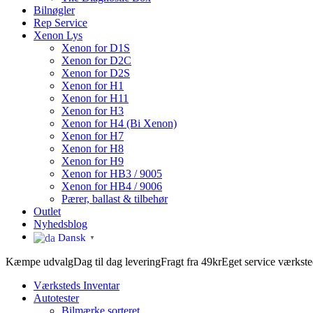
Bilnøgler
Rep Service
Xenon Lys
Xenon for D1S
Xenon for D2C
Xenon for D2S
Xenon for H1
Xenon for H11
Xenon for H3
Xenon for H4 (Bi Xenon)
Xenon for H7
Xenon for H8
Xenon for H9
Xenon for HB3 / 9005
Xenon for HB4 / 9006
Pærer, ballast & tilbehør
Outlet
Nyhedsblog
Dansk
▼
Kæmpe udvalg
Dag til dag levering
Fragt fra 49kr
Eget service værkst
Værksteds Inventar
Autotester
Bilmærke sorteret