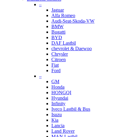
–
Jaguar
Alfa Romeo
Audi-Seat-Skoda-VW
BMW
Bugatti
BYD
DAF Lastbil
chevrolet & Daewoo
Chrysler
Citroen
Fiat
Ford
–
GM
Honda
HONGQI
Hyundai
Infinity
Iveco Lastbil & Bus
Isuzu
Kia
Lancia
Land Rover
MAN Lastbil