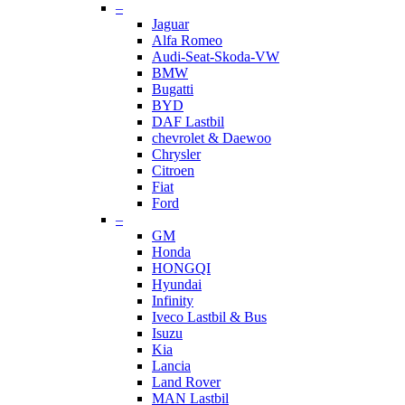
–
Jaguar
Alfa Romeo
Audi-Seat-Skoda-VW
BMW
Bugatti
BYD
DAF Lastbil
chevrolet & Daewoo
Chrysler
Citroen
Fiat
Ford
–
GM
Honda
HONGQI
Hyundai
Infinity
Iveco Lastbil & Bus
Isuzu
Kia
Lancia
Land Rover
MAN Lastbil