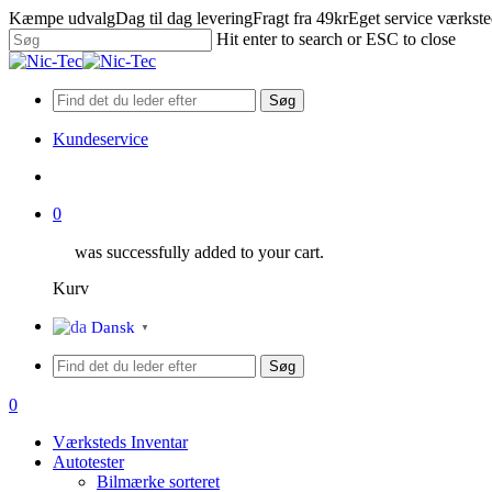
Skip
Kæmpe udvalg
Dag til dag levering
Fragt fra 49kr
Eget service værkst
to
Hit enter to search or ESC to close
main
Close
content
Search
Søg
Kundeservice
search
0
was successfully added to your cart.
Kurv
Menu
Dansk
▼
Søg
search
0
Menu
Værksteds Inventar
Autotester
Bilmærke sorteret