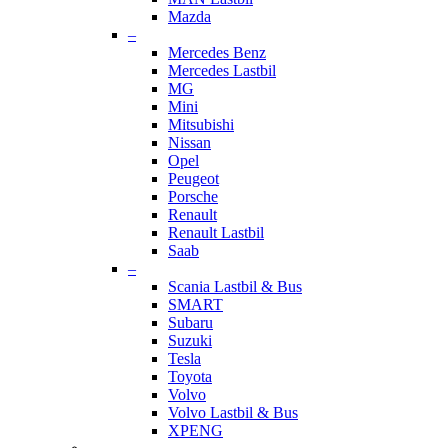
Mazda
–
Mercedes Benz
Mercedes Lastbil
MG
Mini
Mitsubishi
Nissan
Opel
Peugeot
Porsche
Renault
Renault Lastbil
Saab
–
Scania Lastbil & Bus
SMART
Subaru
Suzuki
Tesla
Toyota
Volvo
Volvo Lastbil & Bus
XPENG