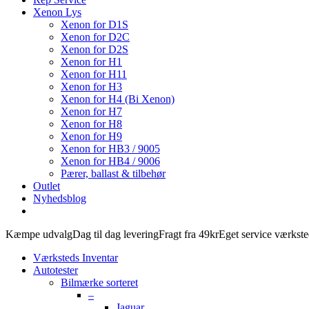
Xenon Lys
Xenon for D1S
Xenon for D2C
Xenon for D2S
Xenon for H1
Xenon for H11
Xenon for H3
Xenon for H4 (Bi Xenon)
Xenon for H7
Xenon for H8
Xenon for H9
Xenon for HB3 / 9005
Xenon for HB4 / 9006
Pærer, ballast & tilbehør
Outlet
Nyhedsblog
Kæmpe udvalg
Dag til dag levering
Fragt fra 49kr
Eget service værkst
Værksteds Inventar
Autotester
Bilmærke sorteret
–
Jaguar