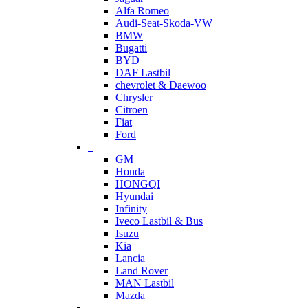
Alfa Romeo
Audi-Seat-Skoda-VW
BMW
Bugatti
BYD
DAF Lastbil
chevrolet & Daewoo
Chrysler
Citroen
Fiat
Ford
–
GM
Honda
HONGQI
Hyundai
Infinity
Iveco Lastbil & Bus
Isuzu
Kia
Lancia
Land Rover
MAN Lastbil
Mazda
–