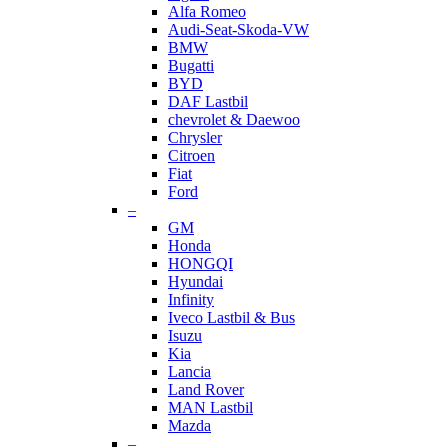
Alfa Romeo
Audi-Seat-Skoda-VW
BMW
Bugatti
BYD
DAF Lastbil
chevrolet & Daewoo
Chrysler
Citroen
Fiat
Ford
–
GM
Honda
HONGQI
Hyundai
Infinity
Iveco Lastbil & Bus
Isuzu
Kia
Lancia
Land Rover
MAN Lastbil
Mazda
–