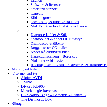
Launch
Software & licenser
Smartlink support
iCarsoft
Elbil diagnose
Oscilloskop & tilbehør fra Ditex
MultiEcuScan For Fiat Alfa & Lancia
–
Diagnose Kabler & Stik
Scantool.net & andet OBD udstyr
Oscilloskop & tilbehør
Røggas tester CO-måler
Andet måleudstyr til biler
Inspektionskamera – Boroskop
Multimærke bil Tester
HD diagnose til Lastbiler Busser Biler Traktorer 
Motorcykel tester
Låsesmedsudstyr
Abrites AVDI
TMPro
Diykey KD900
Miracle nøgleskæremaskine
LK Scorpio Tango – Baracuda – Orange 5
The Diagnostic Box
Bilnøgler