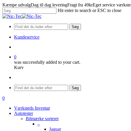
Skip
Kæmpe udvalg
Dag til dag levering
Fragt fra 49kr
Eget service værkst
to
Hit enter to search or ESC to close
main
Close
content
Search
Søg
Kundeservice
search
0
was successfully added to your cart.
Kurv
Menu
Søg
search
0
Menu
Værksteds Inventar
Autotester
Bilmærke sorteret
–
Jaguar