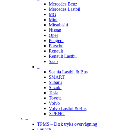
Mercedes Benz
Mercedes Lastbil
MG
Mini
Mitsubishi
Nissan
Opel
Peugeot
Porsche
Renault
Renault Lastbil
Saab
–
Scania Lastbil & Bus
SMART
Subaru
Suzuki
Tesla
Toyota
Volvo
Volvo Lastbil & Bus
XPENG
–
TPMS – Dæk tryks overvågning
Launch