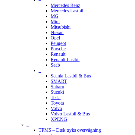
Mercedes Benz
Mercedes Lastbil
MG
Mini
Mitsubishi
Nissan
Opel
Peugeot
Porsche
Renault
Renault Lastbil
Saab
–
Scania Lastbil & Bus
SMART
Subaru
Suzuki
Tesla
Toyota
Volvo
Volvo Lastbil & Bus
XPENG
–
TPMS – Dæk tryks overvågning