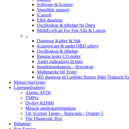
Software & licenser
Smartlink support
iCarsoft
Elbil diagnose
Oscilloskop & tilbehør fra Ditex
MultiEcuScan For Fiat Alfa & Lancia
–
Diagnose Kabler & Stik
Scantool.net & andet OBD udstyr
Oscilloskop & tilbehør
Røggas tester CO-måler
Andet måleudstyr til biler
Inspektionskamera – Boroskop
Multimærke bil Tester
HD diagnose til Lastbiler Busser Biler Traktorer 
Motorcykel tester
Låsesmedsudstyr
Abrites AVDI
TMPro
Diykey KD900
Miracle nøgleskæremaskine
LK Scorpio Tango – Baracuda – Orange 5
The Diagnostic Box
Bilnøgler
Rep Service