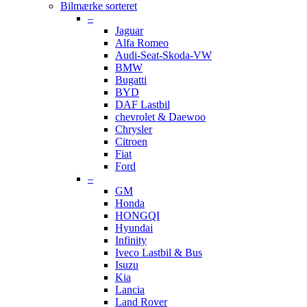
Bilmærke sorteret
–
Jaguar
Alfa Romeo
Audi-Seat-Skoda-VW
BMW
Bugatti
BYD
DAF Lastbil
chevrolet & Daewoo
Chrysler
Citroen
Fiat
Ford
–
GM
Honda
HONGQI
Hyundai
Infinity
Iveco Lastbil & Bus
Isuzu
Kia
Lancia
Land Rover