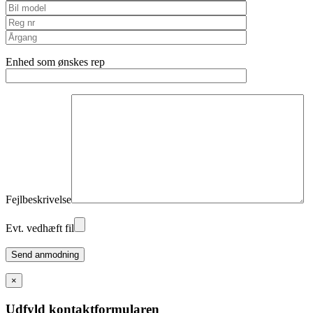
Enhed som ønskes rep
Fejlbeskrivelse
Evt. vedhæft fil
Please
leave
this
×
field
empty.
Udfyld kontaktformularen