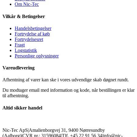
Om Nic-Tec
Vilkår & Betingelser
Handelsbetingelser
Fortrydelse af køb
Fortrydelsesret
Fragt
Logstatistik
Personlige oplysninger
Vareudlevering
Afhentning af varer kan ske i vores udvendige skab døgnet rundt.
Du modtager email med information og kode, når bestillingen er klar
til afhentning.
Altid sikker handel
Nic-Tec ApS
|
Amalienborgvej 31, 9400 Nørresundby
(Aalborg)
|
CVR nr.: 31596084
|
Tlf. +45 22 91 56 34
|
info@nic-