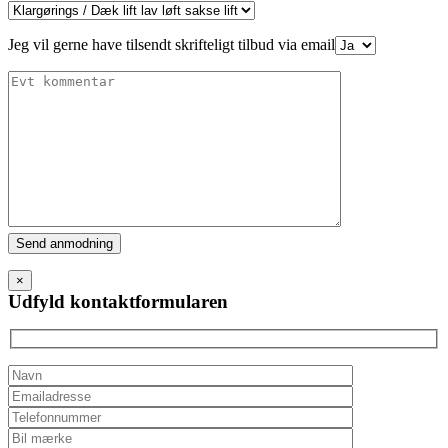
Jeg vil gerne have tilsendt skrifteligt tilbud via email
Please
leave
this
×
field
Udfyld kontaktformularen
empty.