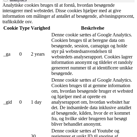
Analytiske cookies bruges til at forstå, hvordan besøgende
interagerer med webstedet. Disse cookies hjælper med at give
information om målinger af antallet af besøgende, afvisningsprocent,
trafikskilde osv.
Cookie
Type
Varighed
Beskrivelse
Denne cookie sættes af Google Analytics.
Cookien bruges til at beregne data om
besøgende, session, camapign og holde
styr på webstedsanvendelsen til
_ga
0
2 years
webstedets analyserapport. Cookies lagrer
information anonymt og tildeler et randoly
genereret nummer til at identificere unikke
besøgende.
Denne cookie sættes af Google Analytics.
Cookien bruges til at gemme information
om, hvordan besøgende bruger et websted
og hjælper med at oprette en
_gid
0
1 day
analyserapport om, hvordan websitet har
det. De indsamlede data inklusive antallet
af besøgende, kilden, hvor de er kommet
fra, og hvilke sider brugeren har besøgt
bliver behandlet anonymt.
Denne cookie sættes af Youtube og
30
registrerer et unikt ID til sporing af