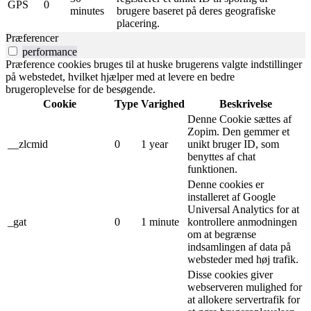
GPS
0
minutes
brugere baseret på deres geografiske
placering.
Præferencer
performance
Præference cookies bruges til at huske brugerens valgte indstillinger
på webstedet, hvilket hjælper med at levere en bedre
brugeroplevelse for de besøgende.
Cookie
Type
Varighed
Beskrivelse
Denne Cookie sættes af
Zopim. Den gemmer et
__zlcmid
0
1 year
unikt bruger ID, som
benyttes af chat
funktionen.
Denne cookies er
installeret af Google
Universal Analytics for at
_gat
0
1 minute
kontrollere anmodningen
om at begrænse
indsamlingen af ​​data på
websteder med høj trafik.
Disse cookies giver
webserveren mulighed for
at allokere servertrafik for