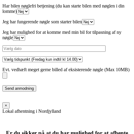
Har bilen nøglefri betjening (du kan starte bilen med nøglen i din
lomme)
Jeg har fungerende nøgle som starter bilen
Jeg har mulighed for at komme med min bil for tilpasning af ny
nøgle
Evt. vedhæft meget gerne billed af eksisterende nøgle (Max 10MB)
Please
leave
this
field
×
empty.
Lokal afhentning i Nordjylland
Er du sikker på at du har mulighed for at afhente