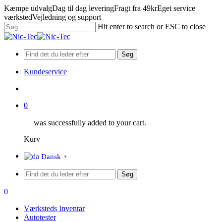
Skip
Kæmpe udvalg
Dag til dag levering
Fragt fra 49kr
Eget service
to
værksted
Vejledning og support
main
Hit enter to search or ESC to close
content
Close
Search
Søg
Kundeservice
search
0
was successfully added to your cart.
Kurv
Menu
Dansk
▼
Søg
search
0
Menu
Værksteds Inventar
Autotester