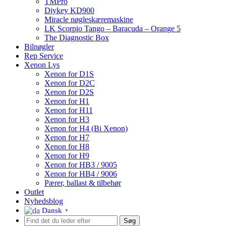
TMPro
Diykey KD900
Miracle nøgleskæremaskine
LK Scorpio Tango – Baracuda – Orange 5
The Diagnostic Box
Bilnøgler
Rep Service
Xenon Lys
Xenon for D1S
Xenon for D2C
Xenon for D2S
Xenon for H1
Xenon for H11
Xenon for H3
Xenon for H4 (Bi Xenon)
Xenon for H7
Xenon for H8
Xenon for H9
Xenon for HB3 / 9005
Xenon for HB4 / 9006
Pærer, ballast & tilbehør
Outlet
Nyhedsblog
Dansk
▼
Søg