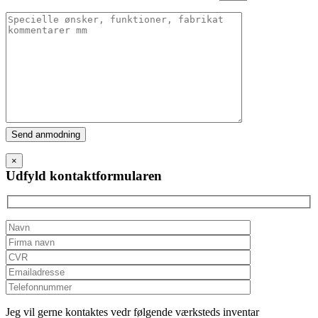
Please
leave
this
×
field
Udfyld kontaktformularen
empty.
Jeg vil gerne kontaktes vedr følgende værksteds inventar