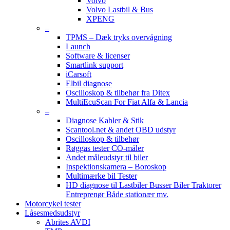
Volvo
Volvo Lastbil & Bus
XPENG
–
TPMS – Dæk tryks overvågning
Launch
Software & licenser
Smartlink support
iCarsoft
Elbil diagnose
Oscilloskop & tilbehør fra Ditex
MultiEcuScan For Fiat Alfa & Lancia
–
Diagnose Kabler & Stik
Scantool.net & andet OBD udstyr
Oscilloskop & tilbehør
Røggas tester CO-måler
Andet måleudstyr til biler
Inspektionskamera – Boroskop
Multimærke bil Tester
HD diagnose til Lastbiler Busser Biler Traktorer
Entreprenør Både stationær mv.
Motorcykel tester
Låsesmedsudstyr
Abrites AVDI