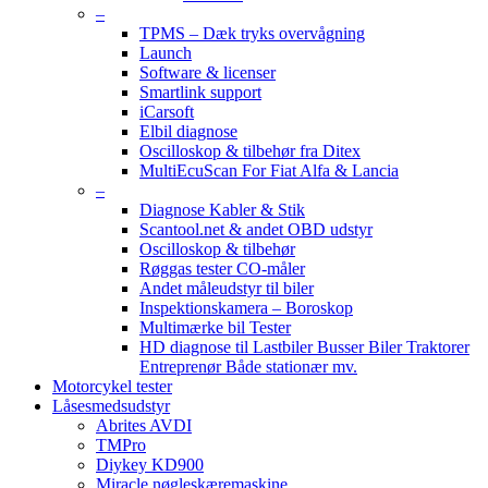
–
TPMS – Dæk tryks overvågning
Launch
Software & licenser
Smartlink support
iCarsoft
Elbil diagnose
Oscilloskop & tilbehør fra Ditex
MultiEcuScan For Fiat Alfa & Lancia
–
Diagnose Kabler & Stik
Scantool.net & andet OBD udstyr
Oscilloskop & tilbehør
Røggas tester CO-måler
Andet måleudstyr til biler
Inspektionskamera – Boroskop
Multimærke bil Tester
HD diagnose til Lastbiler Busser Biler Traktorer
Entreprenør Både stationær mv.
Motorcykel tester
Låsesmedsudstyr
Abrites AVDI
TMPro
Diykey KD900
Miracle nøgleskæremaskine