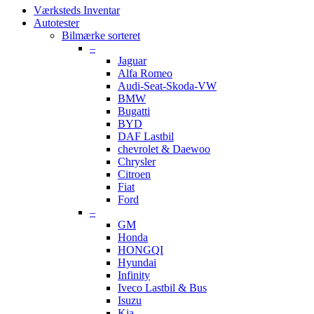
Værksteds Inventar
Autotester
Bilmærke sorteret
–
Jaguar
Alfa Romeo
Audi-Seat-Skoda-VW
BMW
Bugatti
BYD
DAF Lastbil
chevrolet & Daewoo
Chrysler
Citroen
Fiat
Ford
–
GM
Honda
HONGQI
Hyundai
Infinity
Iveco Lastbil & Bus
Isuzu
Kia