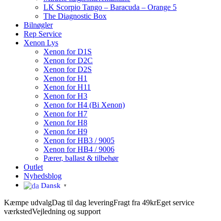
LK Scorpio Tango – Baracuda – Orange 5
The Diagnostic Box
Bilnøgler
Rep Service
Xenon Lys
Xenon for D1S
Xenon for D2C
Xenon for D2S
Xenon for H1
Xenon for H11
Xenon for H3
Xenon for H4 (Bi Xenon)
Xenon for H7
Xenon for H8
Xenon for H9
Xenon for HB3 / 9005
Xenon for HB4 / 9006
Pærer, ballast & tilbehør
Outlet
Nyhedsblog
Dansk
▼
Kæmpe udvalg
Dag til dag levering
Fragt fra 49kr
Eget service
værksted
Vejledning og support