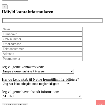
leave
this
×
field
Udfyld kontaktformularen
empty.
Jeg vil gerne kontaktes vedr:
Har du kendtskab til Nøgle fremstilling fra tidligere?
Jeg vil gerne have tilsendt information:
Please
DKK