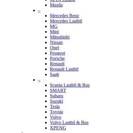
Mazda
–
Mercedes Benz
Mercedes Lastbil
MG
Mini
Mitsubishi
Nissan
Opel
Peugeot
Porsche
Renault
Renault Lastbil
Saab
–
Scania Lastbil & Bus
SMART
Subaru
Suzuki
Tesla
Toyota
Volvo
Volvo Lastbil & Bus
XPENG