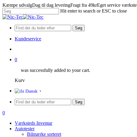
Skip
Kæmpe udvalg
Dag til dag levering
Fragt fra 49kr
Eget service værkst
to
Hit enter to search or ESC to close
main
Close
content
Search
Søg
Kundeservice
search
0
was successfully added to your cart.
Kurv
Menu
Dansk
▼
Søg
search
0
Menu
Værksteds Inventar
Autotester
Bilmærke sorteret