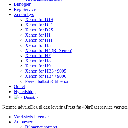
Bilnøgler
Rep Service
Xenon Lys
Xenon for D1S
Xenon for D2C
Xenon for D2S
Xenon for H1
Xenon for H11
Xenon for H3
Xenon for H4 (Bi Xenon)
Xenon for H7
Xenon for H8
Xenon for H9
Xenon for HB3 / 9005
Xenon for HB4 / 9006
Pærer, ballast & tilbehør
Outlet
Nyhedsblog
Dansk
▼
Kæmpe udvalg
Dag til dag levering
Fragt fra 49kr
Eget service værkst
Værksteds Inventar
Autotester
Bilmærke sorteret