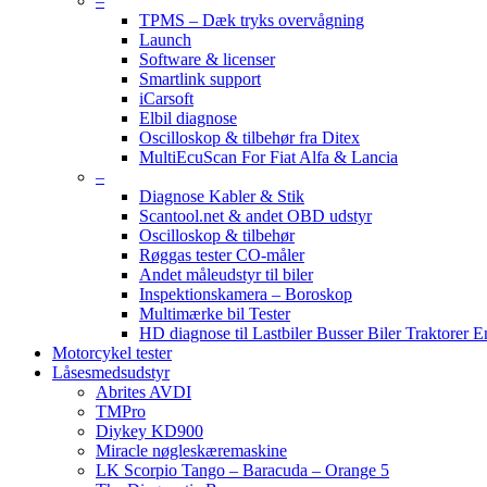
–
TPMS – Dæk tryks overvågning
Launch
Software & licenser
Smartlink support
iCarsoft
Elbil diagnose
Oscilloskop & tilbehør fra Ditex
MultiEcuScan For Fiat Alfa & Lancia
–
Diagnose Kabler & Stik
Scantool.net & andet OBD udstyr
Oscilloskop & tilbehør
Røggas tester CO-måler
Andet måleudstyr til biler
Inspektionskamera – Boroskop
Multimærke bil Tester
HD diagnose til Lastbiler Busser Biler Traktorer 
Motorcykel tester
Låsesmedsudstyr
Abrites AVDI
TMPro
Diykey KD900
Miracle nøgleskæremaskine
LK Scorpio Tango – Baracuda – Orange 5