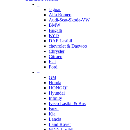
–
Jaguar
Alfa Romeo
Audi-Seat-Skoda-VW
BMW
Bugatti
BYD
DAF Lastbil
chevrolet & Daewoo
Chrysler
Citroen
Fiat
Ford
–
GM
Honda
HONGQI
Hyundai
Infinity
Iveco Lastbil & Bus
Isuzu
Kia
Lancia
Land Rover
MAN Lastbil