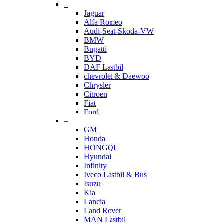
–
Jaguar
Alfa Romeo
Audi-Seat-Skoda-VW
BMW
Bugatti
BYD
DAF Lastbil
chevrolet & Daewoo
Chrysler
Citroen
Fiat
Ford
–
GM
Honda
HONGQI
Hyundai
Infinity
Iveco Lastbil & Bus
Isuzu
Kia
Lancia
Land Rover
MAN Lastbil