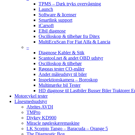
TPMS – Dæk tryks overvågning
Launch
Software & licenser
Smartlink support
iCarsoft
Elbil diagnose
Oscilloskop & tilbehør fra Ditex
MultiEcuScan For Fiat Alfa & Lancia
–
Diagnose Kabler & Stik
Scantool.net & andet OBD udstyr
Oscilloskop & tilbehør
Røggas tester CO-måler
Andet måleudstyr til biler
Inspektionskamera – Boroskop
Multimærke bil Tester
HD diagnose til Lastbiler Busser Biler Traktorer 
Motorcykel tester
Låsesmedsudstyr
Abrites AVDI
TMPro
Diykey KD900
Miracle nøgleskæremaskine
LK Scorpio Tango – Baracuda – Orange 5
The Diagnostic Box