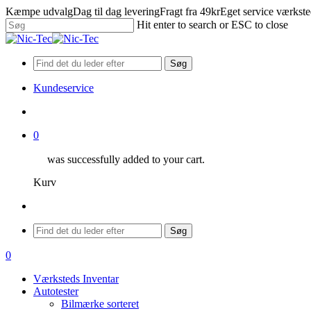
Skip
Kæmpe udvalg
Dag til dag levering
Fragt fra 49kr
Eget service værkst
to
Hit enter to search or ESC to close
main
Close
content
Search
Søg
Kundeservice
search
0
was successfully added to your cart.
Kurv
Menu
Søg
search
0
Menu
Værksteds Inventar
Autotester
Bilmærke sorteret