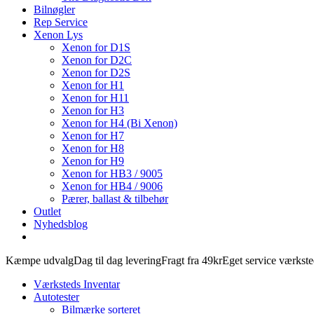
Bilnøgler
Rep Service
Xenon Lys
Xenon for D1S
Xenon for D2C
Xenon for D2S
Xenon for H1
Xenon for H11
Xenon for H3
Xenon for H4 (Bi Xenon)
Xenon for H7
Xenon for H8
Xenon for H9
Xenon for HB3 / 9005
Xenon for HB4 / 9006
Pærer, ballast & tilbehør
Outlet
Nyhedsblog
Kæmpe udvalg
Dag til dag levering
Fragt fra 49kr
Eget service værkst
Værksteds Inventar
Autotester
Bilmærke sorteret