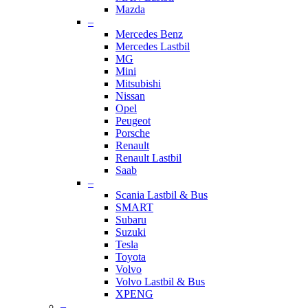
Mazda
–
Mercedes Benz
Mercedes Lastbil
MG
Mini
Mitsubishi
Nissan
Opel
Peugeot
Porsche
Renault
Renault Lastbil
Saab
–
Scania Lastbil & Bus
SMART
Subaru
Suzuki
Tesla
Toyota
Volvo
Volvo Lastbil & Bus
XPENG
–