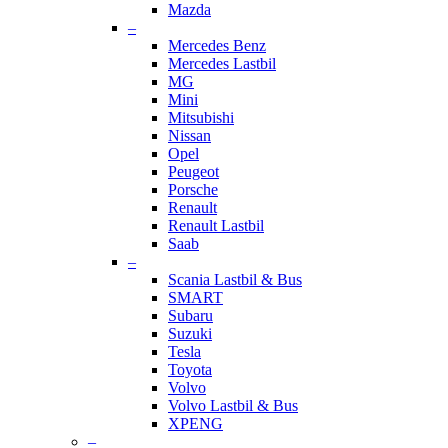
Mazda
–
Mercedes Benz
Mercedes Lastbil
MG
Mini
Mitsubishi
Nissan
Opel
Peugeot
Porsche
Renault
Renault Lastbil
Saab
–
Scania Lastbil & Bus
SMART
Subaru
Suzuki
Tesla
Toyota
Volvo
Volvo Lastbil & Bus
XPENG
–