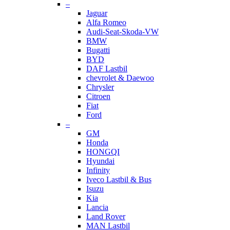
–
Jaguar
Alfa Romeo
Audi-Seat-Skoda-VW
BMW
Bugatti
BYD
DAF Lastbil
chevrolet & Daewoo
Chrysler
Citroen
Fiat
Ford
–
GM
Honda
HONGQI
Hyundai
Infinity
Iveco Lastbil & Bus
Isuzu
Kia
Lancia
Land Rover
MAN Lastbil