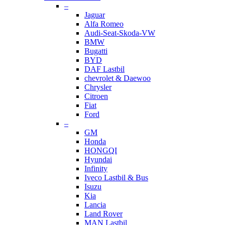
–
Jaguar
Alfa Romeo
Audi-Seat-Skoda-VW
BMW
Bugatti
BYD
DAF Lastbil
chevrolet & Daewoo
Chrysler
Citroen
Fiat
Ford
–
GM
Honda
HONGQI
Hyundai
Infinity
Iveco Lastbil & Bus
Isuzu
Kia
Lancia
Land Rover
MAN Lastbil