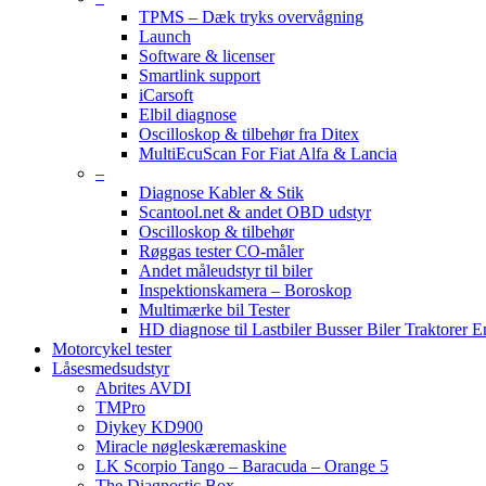
TPMS – Dæk tryks overvågning
Launch
Software & licenser
Smartlink support
iCarsoft
Elbil diagnose
Oscilloskop & tilbehør fra Ditex
MultiEcuScan For Fiat Alfa & Lancia
–
Diagnose Kabler & Stik
Scantool.net & andet OBD udstyr
Oscilloskop & tilbehør
Røggas tester CO-måler
Andet måleudstyr til biler
Inspektionskamera – Boroskop
Multimærke bil Tester
HD diagnose til Lastbiler Busser Biler Traktorer 
Motorcykel tester
Låsesmedsudstyr
Abrites AVDI
TMPro
Diykey KD900
Miracle nøgleskæremaskine
LK Scorpio Tango – Baracuda – Orange 5
The Diagnostic Box