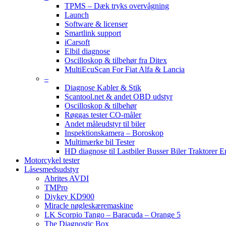
TPMS – Dæk tryks overvågning
Launch
Software & licenser
Smartlink support
iCarsoft
Elbil diagnose
Oscilloskop & tilbehør fra Ditex
MultiEcuScan For Fiat Alfa & Lancia
–
Diagnose Kabler & Stik
Scantool.net & andet OBD udstyr
Oscilloskop & tilbehør
Røggas tester CO-måler
Andet måleudstyr til biler
Inspektionskamera – Boroskop
Multimærke bil Tester
HD diagnose til Lastbiler Busser Biler Traktorer 
Motorcykel tester
Låsesmedsudstyr
Abrites AVDI
TMPro
Diykey KD900
Miracle nøgleskæremaskine
LK Scorpio Tango – Baracuda – Orange 5
The Diagnostic Box