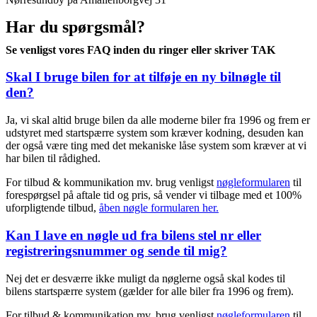
Har du spørgsmål?
Se venligst vores FAQ inden du ringer eller skriver TAK
Skal I bruge bilen for at tilføje en ny bilnøgle til
den?
Ja, vi skal altid bruge bilen da alle moderne biler fra 1996 og frem er
udstyret med startspærre system som kræver kodning, desuden kan
der også være ting med det mekaniske låse system som kræver at vi
har bilen til rådighed.
For tilbud & kommunikation mv. brug venligst
nøgleformularen
til
forespørgsel på aftale tid og pris, så vender vi tilbage med et 100%
uforpligtende tilbud,
åben nøgle formularen her.
Kan I lave en nøgle ud fra bilens stel nr eller
registreringsnummer og sende til mig?
Nej det er desværre ikke muligt da nøglerne også skal kodes til
bilens startspærre system (gælder for alle biler fra 1996 og frem).
For tilbud & kommunikation mv. brug venligst
nøgleformularen
til