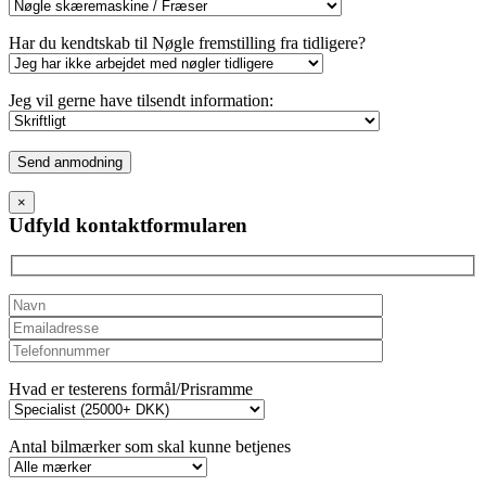
Har du kendtskab til Nøgle fremstilling fra tidligere?
Jeg vil gerne have tilsendt information:
Please
leave
this
×
field
Udfyld kontaktformularen
empty.
Hvad er testerens formål/Prisramme
Antal bilmærker som skal kunne betjenes