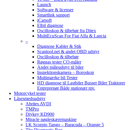
Launch
Software & licenser
Smartlink support
iCarsoft
Elbil diagnose
Oscilloskop & tilbehør fra Ditex
MultiEcuScan For Fiat Alfa & Lancia
–
Diagnose Kabler & Stik
Scantool.net & andet OBD udstyr
Oscilloskop & tilbehør
Røggas tester CO-måler
Andet måleudstyr til biler
Inspektionskamera – Boroskop
Multimærke bil Tester
HD diagnose til Lastbiler Busser Biler Traktorer
Entreprenør Både stationær mv.
Motorcykel tester
Låsesmedsudstyr
Abrites AVDI
TMPro
Diykey KD900
Miracle nøgleskæremaskine
LK Scorpio Tango – Baracuda – Orange 5
The Diagnostic Box