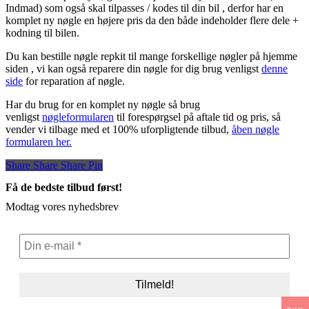
Indmad) som også skal tilpasses / kodes til din bil , derfor har en
komplet ny nøgle en højere pris da den både indeholder flere dele +
kodning til bilen.
Du kan bestille nøgle repkit til mange forskellige nøgler på hjemme
siden , vi kan også reparere din nøgle for dig brug venligst
denne
side
for reparation af nøgle.
Har du brug for en komplet ny nøgle så brug
venligst
nøgleformularen
til forespørgsel på aftale tid og pris, så
vender vi tilbage med et 100% uforpligtende tilbud,
åben nøgle
formularen her.
Share
Share
Share
Share
Pin
Få de bedste tilbud først!
Modtag vores nyhedsbrev