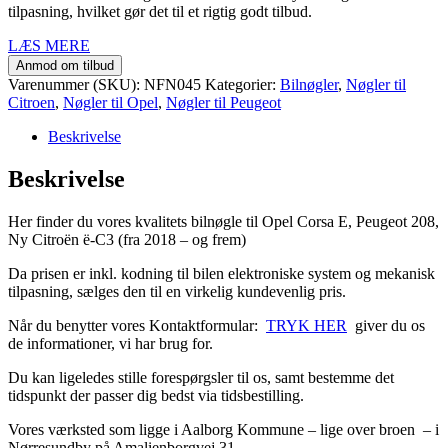
tilpasning, hvilket gør det til et rigtig godt tilbud.
LÆS MERE
Anmod om tilbud
Varenummer (SKU):
NFN045
Kategorier:
Bilnøgler
,
Nøgler til
Citroen
,
Nøgler til Opel
,
Nøgler til Peugeot
Beskrivelse
Beskrivelse
Her finder du vores kvalitets bilnøgle til Opel Corsa E, Peugeot 208,
Ny Citroën ë-C3 (fra 2018 – og frem)
Da prisen er inkl. kodning til bilen elektroniske system og mekanisk
tilpasning, sælges den til en virkelig kundevenlig pris.
Når du benytter vores Kontaktformular:
TRYK HER
giver du os
de informationer, vi har brug for.
Du kan ligeledes stille forespørgsler til os, samt bestemme det
tidspunkt der passer dig bedst via tidsbestilling.
Vores værksted som ligge i Aalborg Kommune – lige over broen – i
Nørresundby på Amalienborgvej 31