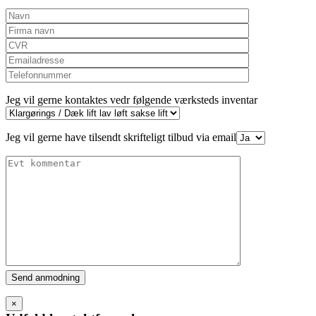
Jeg vil gerne kontaktes vedr følgende værksteds inventar
Jeg vil gerne have tilsendt skrifteligt tilbud via email
Please
leave
this
×
field