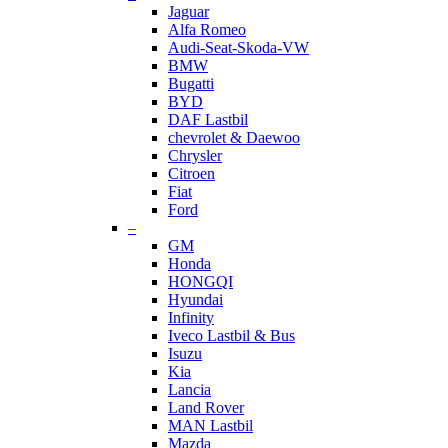
Jaguar
Alfa Romeo
Audi-Seat-Skoda-VW
BMW
Bugatti
BYD
DAF Lastbil
chevrolet & Daewoo
Chrysler
Citroen
Fiat
Ford
–
GM
Honda
HONGQI
Hyundai
Infinity
Iveco Lastbil & Bus
Isuzu
Kia
Lancia
Land Rover
MAN Lastbil
Mazda