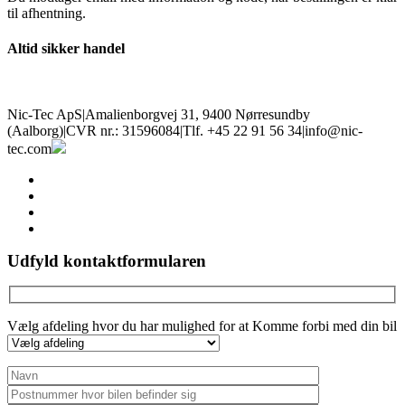
til afhentning.
Altid sikker handel
Nic-Tec ApS
|
Amalienborgvej 31, 9400 Nørresundby
(Aalborg)
|
CVR nr.: 31596084
|
Tlf. +45 22 91 56 34
|
info@nic-
tec.com
facebook
linkedin
youtube
instagram
Udfyld kontaktformularen
Vælg afdeling hvor du har mulighed for at Komme forbi med din bil