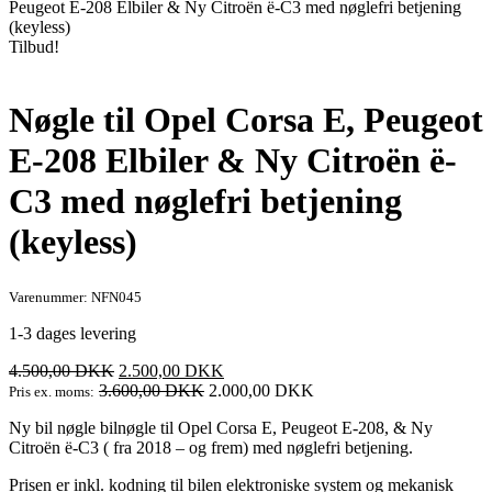
Peugeot E-208 Elbiler & Ny Citroën ë-C3 med nøglefri betjening
(keyless)
Tilbud!
Nøgle til Opel Corsa E, Peugeot
E-208 Elbiler & Ny Citroën ë-
C3 med nøglefri betjening
(keyless)
Varenummer: NFN045
1-3 dages levering
Den
Den
4.500,00
DKK
2.500,00
DKK
oprindelige
aktuelle
3.600,00
DKK
2.000,00
DKK
Pris ex. moms:
pris
pris
Ny bil nøgle bilnøgle til Opel Corsa E, Peugeot E-208, & Ny
var:
er:
Citroën ë-C3 ( fra 2018 – og frem) med nøglefri betjening.
4.500,00 DKK.
2.500,00 DKK.
Prisen er inkl. kodning til bilen elektroniske system og mekanisk