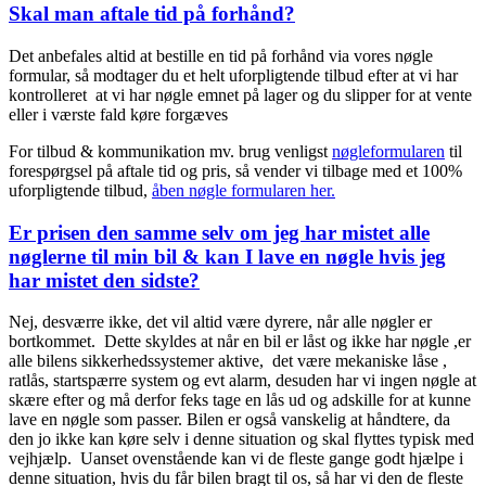
Skal man aftale tid på forhånd?
Det anbefales altid at bestille en tid på forhånd via vores nøgle
formular, så modtager du et helt uforpligtende tilbud efter at vi har
kontrolleret at vi har nøgle emnet på lager og du slipper for at vente
eller i værste fald køre forgæves
For tilbud & kommunikation mv. brug venligst
nøgleformularen
til
forespørgsel på aftale tid og pris, så vender vi tilbage med et 100%
uforpligtende tilbud,
åben nøgle formularen her.
Er prisen den samme selv om jeg har mistet alle
nøglerne til min bil & kan I lave en nøgle hvis jeg
har mistet den sidste?
Nej, desværre ikke, det vil altid være dyrere, når alle nøgler er
bortkommet. Dette skyldes at når en bil er låst og ikke har nøgle ,er
alle bilens sikkerhedssystemer aktive, det være mekaniske låse ,
ratlås, startspærre system og evt alarm, desuden har vi ingen nøgle at
skære efter og må derfor feks tage en lås ud og adskille for at kunne
lave en nøgle som passer. Bilen er også vanskelig at håndtere, da
den jo ikke kan køre selv i denne situation og skal flyttes typisk med
vejhjælp. Uanset ovenstående kan vi de fleste gange godt hjælpe i
denne situation, hvis du får bilen bragt til os, så har vi den de fleste