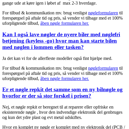
gange ude at køre igen i løbet af max 2-3 hverdage.
For tilbud & kommunikation mv. brug venligst
nøgleformularen
til
forespørgsel på aftale tid og pris, så vender vi tilbage med et 100%
uforpligtende tilbud,
åben nøgle formularen her.
Kan I også lave nøgler de nyere biler med nøglefri
betjening (keyless -go) hvor man kan starte bilen
med nøglen i lommen eller tasken?
Ja det kan vi for de allerfleste modeller også fint hjælpe med.
For tilbud & kommunikation mv. brug venligst
nøgleformularen
til
forespørgsel på aftale tid og pris, så vender vi tilbage med et 100%
uforpligtende tilbud,
åben nøgle formularen her.
Er et nøgle repkit det samme som en ny bilnøgle og
hvorfor er der så stor forskel i prisen?
Nej, et nøgle repkit er beregnet til at reparere eller opfriske en
eksisterende nøgle , hvor den indvendige elektronik del genbruges
og kun det ydre plast og evt metal udskiftes.
Hvor en komplet ny nøgle er komplet med ny elektronik del (PCB /