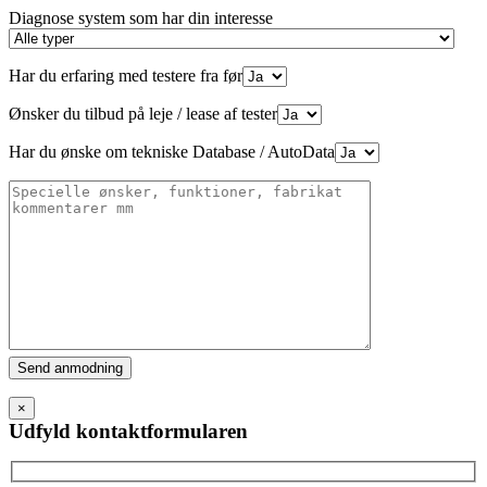
Diagnose system som har din interesse
Har du erfaring med testere fra før
Ønsker du tilbud på leje / lease af tester
Har du ønske om tekniske Database / AutoData
Please
leave
this
×
field
Udfyld kontaktformularen
empty.