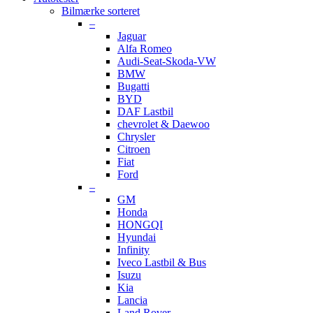
Bilmærke sorteret
–
Jaguar
Alfa Romeo
Audi-Seat-Skoda-VW
BMW
Bugatti
BYD
DAF Lastbil
chevrolet & Daewoo
Chrysler
Citroen
Fiat
Ford
–
GM
Honda
HONGQI
Hyundai
Infinity
Iveco Lastbil & Bus
Isuzu
Kia
Lancia
Land Rover