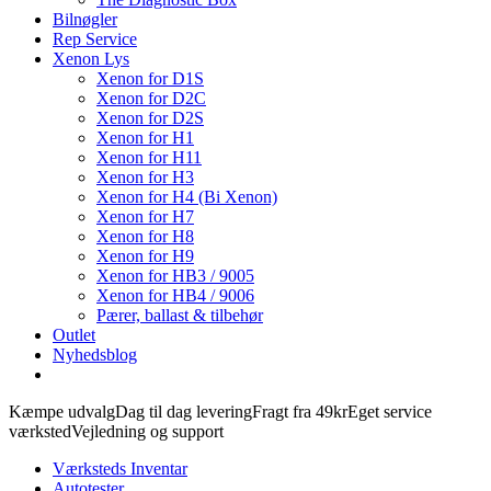
Bilnøgler
Rep Service
Xenon Lys
Xenon for D1S
Xenon for D2C
Xenon for D2S
Xenon for H1
Xenon for H11
Xenon for H3
Xenon for H4 (Bi Xenon)
Xenon for H7
Xenon for H8
Xenon for H9
Xenon for HB3 / 9005
Xenon for HB4 / 9006
Pærer, ballast & tilbehør
Outlet
Nyhedsblog
Kæmpe udvalg
Dag til dag levering
Fragt fra 49kr
Eget service
værksted
Vejledning og support
Værksteds Inventar
Autotester