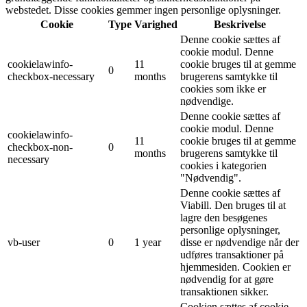
webstedet. Disse cookies gemmer ingen personlige oplysninger.
Cookie
Type
Varighed
Beskrivelse
Denne cookie sættes af
cookie modul. Denne
cookielawinfo-
11
cookie bruges til at gemme
0
checkbox-necessary
months
brugerens samtykke til
cookies som ikke er
nødvendige.
Denne cookie sættes af
cookie modul. Denne
cookielawinfo-
11
cookie bruges til at gemme
checkbox-non-
0
months
brugerens samtykke til
necessary
cookies i kategorien
"Nødvendig".
Denne cookie sættes af
Viabill. Den bruges til at
lagre den besøgenes
personlige oplysninger,
vb-user
0
1 year
disse er nødvendige når der
udføres transaktioner på
hjemmesiden. Cookien er
nødvendig for at gøre
transaktionen sikker.
Cookien sættes af cookie