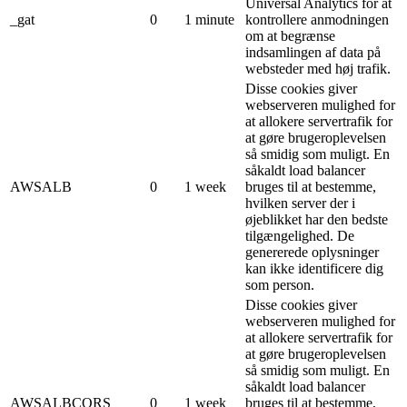
Universal Analytics for at
_gat
0
1 minute
kontrollere anmodningen
om at begrænse
indsamlingen af ​​data på
websteder med høj trafik.
Disse cookies giver
webserveren mulighed for
at allokere servertrafik for
at gøre brugeroplevelsen
så smidig som muligt. En
såkaldt load balancer
AWSALB
0
1 week
bruges til at bestemme,
hvilken server der i
øjeblikket har den bedste
tilgængelighed. De
genererede oplysninger
kan ikke identificere dig
som person.
Disse cookies giver
webserveren mulighed for
at allokere servertrafik for
at gøre brugeroplevelsen
så smidig som muligt. En
såkaldt load balancer
AWSALBCORS
0
1 week
bruges til at bestemme,