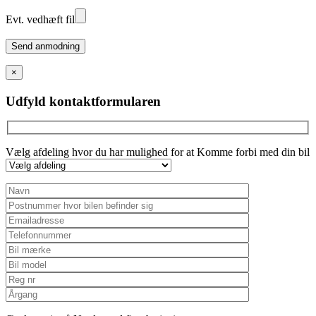
Evt. vedhæft fil
Please
leave
this
×
field
empty.
Udfyld kontaktformularen
Vælg afdeling hvor du har mulighed for at Komme forbi med din bil