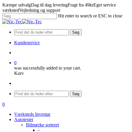
Skip
Kæmpe udvalg
Dag til dag levering
Fragt fra 49kr
Eget service
to
værksted
Vejledning og support
main
Hit enter to search or ESC to close
content
Close
Search
Søg
Kundeservice
search
0
was successfully added to your cart.
Kurv
Menu
Søg
search
0
Menu
Værksteds Inventar
Autotester
Bilmærke sorteret
–