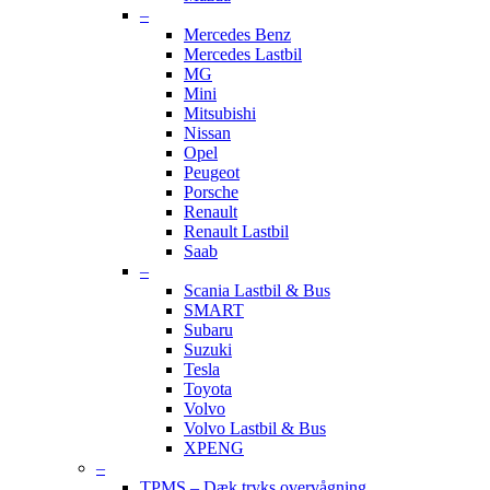
–
Mercedes Benz
Mercedes Lastbil
MG
Mini
Mitsubishi
Nissan
Opel
Peugeot
Porsche
Renault
Renault Lastbil
Saab
–
Scania Lastbil & Bus
SMART
Subaru
Suzuki
Tesla
Toyota
Volvo
Volvo Lastbil & Bus
XPENG
–
TPMS – Dæk tryks overvågning