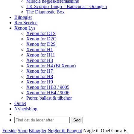
Miracle nøgleskæremaskine
LK Scorpio Tango – Baracuda – Orange 5
The Diagnostic Box
Bilnøgler
Rep Service
Xenon Lys
Xenon for D1S
Xenon for D2C
Xenon for D2S
Xenon for H1
Xenon for H11
Xenon for H3
Xenon for H4 (Bi Xenon)
Xenon for H7
Xenon for H8
Xenon for H9
Xenon for HB3 / 9005
Xenon for HB4 / 9006
Pærer, ballast & tilbehør
Outlet
Nyhedsblog
Søg
Forside
Shop
Bilnøgler
Nøgler til Peugeot
Nøgle til Opel Corsa E,