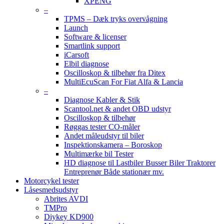
XPENG
–
TPMS – Dæk tryks overvågning
Launch
Software & licenser
Smartlink support
iCarsoft
Elbil diagnose
Oscilloskop & tilbehør fra Ditex
MultiEcuScan For Fiat Alfa & Lancia
–
Diagnose Kabler & Stik
Scantool.net & andet OBD udstyr
Oscilloskop & tilbehør
Røggas tester CO-måler
Andet måleudstyr til biler
Inspektionskamera – Boroskop
Multimærke bil Tester
HD diagnose til Lastbiler Busser Biler Traktorer
Entreprenør Både stationær mv.
Motorcykel tester
Låsesmedsudstyr
Abrites AVDI
TMPro
Diykey KD900