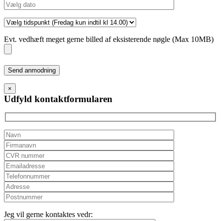
Evt. vedhæft meget gerne billed af eksisterende nøgle (Max 10MB)
Please
leave
this
×
field
Udfyld kontaktformularen
empty.
Jeg vil gerne kontaktes vedr: