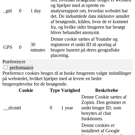
og hjælper med at oprette en
_gid
0
1 day
analyserapport om, hvordan websitet har
det. De indsamlede data inklusive antallet
af besøgende, kilden, hvor de er kommet
fra, og hvilke sider brugeren har besøgt
bliver behandlet anonymt.
Denne cookie sættes af Youtube og
30
registrerer et unikt ID til sporing af
GPS
0
minutes
brugere baseret på deres geografiske
placering.
Præferencer
performance
Præference cookies bruges til at huske brugerens valgte indstillinger
på webstedet, hvilket hjælper med at levere en bedre
brugeroplevelse for de besøgende.
Cookie
Type
Varighed
Beskrivelse
Denne Cookie sættes af
Zopim. Den gemmer et
__zlcmid
0
1 year
unikt bruger ID, som
benyttes af chat
funktionen.
Denne cookies er
installeret af Google