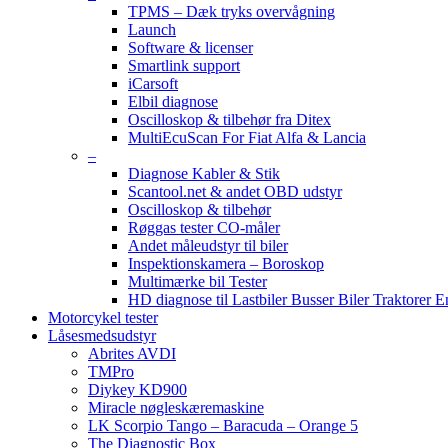
TPMS – Dæk tryks overvågning
Launch
Software & licenser
Smartlink support
iCarsoft
Elbil diagnose
Oscilloskop & tilbehør fra Ditex
MultiEcuScan For Fiat Alfa & Lancia
–
Diagnose Kabler & Stik
Scantool.net & andet OBD udstyr
Oscilloskop & tilbehør
Røggas tester CO-måler
Andet måleudstyr til biler
Inspektionskamera – Boroskop
Multimærke bil Tester
HD diagnose til Lastbiler Busser Biler Traktorer 
Motorcykel tester
Låsesmedsudstyr
Abrites AVDI
TMPro
Diykey KD900
Miracle nøgleskæremaskine
LK Scorpio Tango – Baracuda – Orange 5
The Diagnostic Box