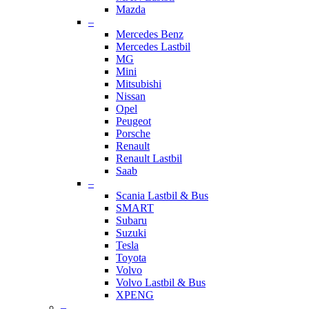
Mazda
–
Mercedes Benz
Mercedes Lastbil
MG
Mini
Mitsubishi
Nissan
Opel
Peugeot
Porsche
Renault
Renault Lastbil
Saab
–
Scania Lastbil & Bus
SMART
Subaru
Suzuki
Tesla
Toyota
Volvo
Volvo Lastbil & Bus
XPENG
–