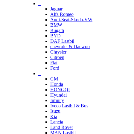
–
Jaguar
Alfa Romeo
Audi-Seat-Skoda-VW
BMW
Bugatti
BYD
DAF Lastbil
chevrolet & Daewoo
Chrysler
Citroen
Fiat
Ford
–
GM
Honda
HONGQI
Hyundai
Infinity
Iveco Lastbil & Bus
Isuzu
Kia
Lancia
Land Rover
MAN Lastbil