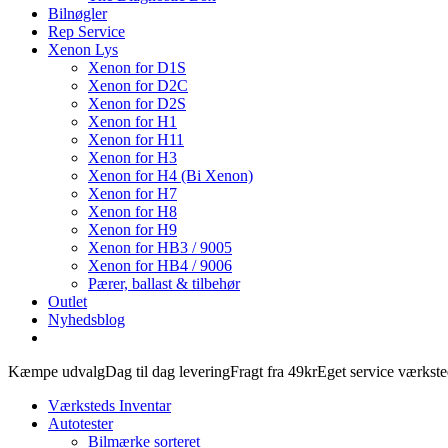
Bilnøgler
Rep Service
Xenon Lys
Xenon for D1S
Xenon for D2C
Xenon for D2S
Xenon for H1
Xenon for H11
Xenon for H3
Xenon for H4 (Bi Xenon)
Xenon for H7
Xenon for H8
Xenon for H9
Xenon for HB3 / 9005
Xenon for HB4 / 9006
Pærer, ballast & tilbehør
Outlet
Nyhedsblog
Kæmpe udvalg
Dag til dag levering
Fragt fra 49kr
Eget service værkst
Værksteds Inventar
Autotester
Bilmærke sorteret