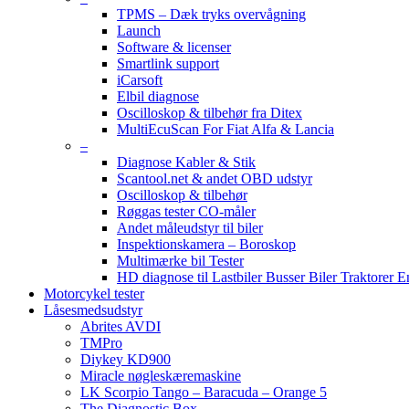
TPMS – Dæk tryks overvågning
Launch
Software & licenser
Smartlink support
iCarsoft
Elbil diagnose
Oscilloskop & tilbehør fra Ditex
MultiEcuScan For Fiat Alfa & Lancia
–
Diagnose Kabler & Stik
Scantool.net & andet OBD udstyr
Oscilloskop & tilbehør
Røggas tester CO-måler
Andet måleudstyr til biler
Inspektionskamera – Boroskop
Multimærke bil Tester
HD diagnose til Lastbiler Busser Biler Traktorer 
Motorcykel tester
Låsesmedsudstyr
Abrites AVDI
TMPro
Diykey KD900
Miracle nøgleskæremaskine
LK Scorpio Tango – Baracuda – Orange 5
The Diagnostic Box