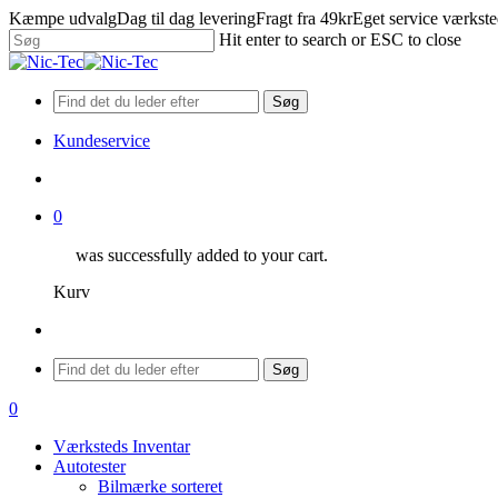
Skip
Kæmpe udvalg
Dag til dag levering
Fragt fra 49kr
Eget service værkst
to
Hit enter to search or ESC to close
main
Close
content
Search
Søg
Kundeservice
search
0
was successfully added to your cart.
Kurv
Menu
Søg
search
0
Menu
Værksteds Inventar
Autotester
Bilmærke sorteret