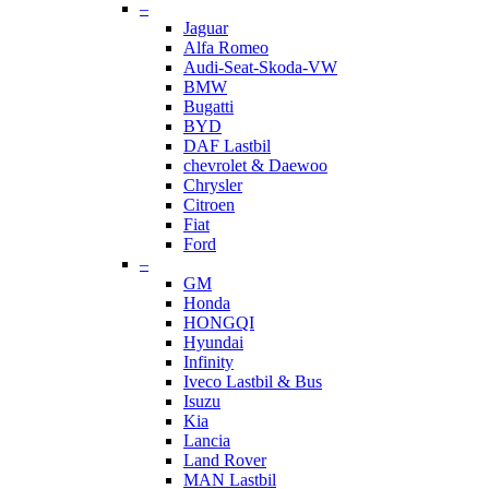
–
Jaguar
Alfa Romeo
Audi-Seat-Skoda-VW
BMW
Bugatti
BYD
DAF Lastbil
chevrolet & Daewoo
Chrysler
Citroen
Fiat
Ford
–
GM
Honda
HONGQI
Hyundai
Infinity
Iveco Lastbil & Bus
Isuzu
Kia
Lancia
Land Rover
MAN Lastbil