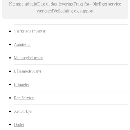
Kæmpe udvalg
Dag til dag levering
Fragt fra 49kr
Eget service
værksted
Vejledning og support
Værksteds Inventar
Autotester
Motorcykel tester
Låsesmedsudstyr
Bilnøgler
Rep Service
Xenon Lys
Outlet