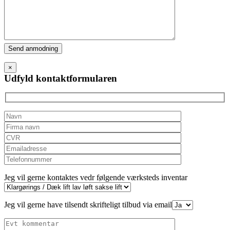
Please
leave
this
×
field
Udfyld kontaktformularen
empty.
Jeg vil gerne kontaktes vedr følgende værksteds inventar
Jeg vil gerne have tilsendt skrifteligt tilbud via email