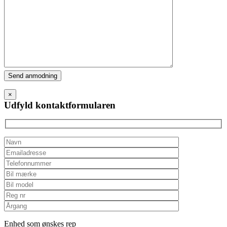
Please
leave
this
×
field
Udfyld kontaktformularen
empty.
Enhed som ønskes rep