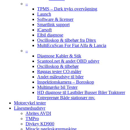
–
TPMS – Dæk tryks overvågning
Launch
Software & licenser
Smartlink support
iCarsoft
Elbil diagnose
Oscilloskop & tilbehør fra Ditex
MultiEcuScan For Fiat Alfa & Lancia
–
Diagnose Kabler & Stik
Scantool.net & andet OBD udstyr
Oscilloskop & tilbehør
Røggas tester CO-måler
Andet måleudstyr til biler
Inspektionskamera – Boroskop
Multimærke bil Tester
HD diagnose til Lastbiler Busser Biler Traktorer
Entreprenør Både stationær mv.
Motorcykel tester
Låsesmedsudstyr
Abrites AVDI
TMPro
Diykey KD900
Miracle nøgleskæremaskine