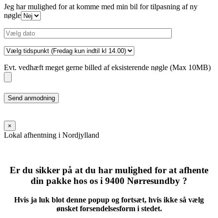
Jeg har mulighed for at komme med min bil for tilpasning af ny
nøgle
Evt. vedhæft meget gerne billed af eksisterende nøgle (Max 10MB)
Please
leave
this
field
×
empty.
Lokal afhentning i Nordjylland
Er du sikker på at du har mulighed for at afhente
din pakke hos os i 9400 Nørresundby ?
Hvis ja luk blot denne popup og fortsæt, hvis ikke så vælg
ønsket forsendelsesform i stedet.