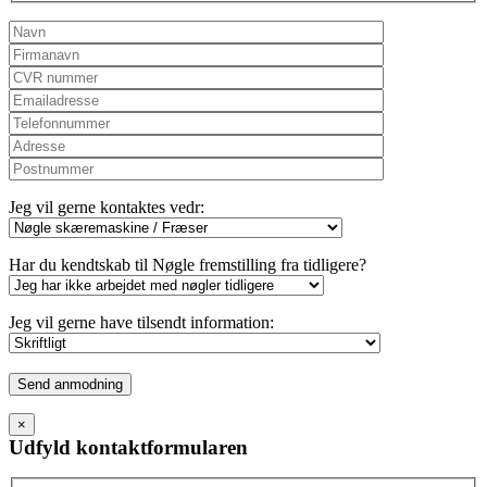
Jeg vil gerne kontaktes vedr:
Har du kendtskab til Nøgle fremstilling fra tidligere?
Jeg vil gerne have tilsendt information:
Please
leave
this
×
field
Udfyld kontaktformularen
empty.