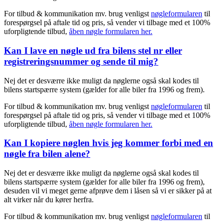
For tilbud & kommunikation mv. brug venligst
nøgleformularen
til
forespørgsel på aftale tid og pris, så vender vi tilbage med et 100%
uforpligtende tilbud,
åben nøgle formularen her.
Kan I lave en nøgle ud fra bilens stel nr eller
registreringsnummer og sende til mig?
Nej det er desværre ikke muligt da nøglerne også skal kodes til
bilens startspærre system (gælder for alle biler fra 1996 og frem).
For tilbud & kommunikation mv. brug venligst
nøgleformularen
til
forespørgsel på aftale tid og pris, så vender vi tilbage med et 100%
uforpligtende tilbud,
åben nøgle formularen her.
Kan I kopiere nøglen hvis jeg kommer forbi med en
nøgle fra bilen alene?
Nej det er desværre ikke muligt da nøglerne også skal kodes til
bilens startspærre system (gælder for alle biler fra 1996 og frem),
desuden vil vi meget gerne afprøve dem i låsen så vi er sikker på at
alt virker når du kører herfra.
For tilbud & kommunikation mv. brug venligst
nøgleformularen
til