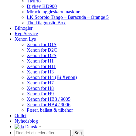
TMPro
Diykey KD900
Miracle nøgleskæremaskine
LK Scorpio Tango – Baracuda – Orange 5
The Diagnostic Box
Bilnøgler
Rep Service
Xenon Lys
Xenon for D1S
Xenon for D2C
Xenon for D2S
Xenon for H1
Xenon for H11
Xenon for H3
Xenon for H4 (Bi Xenon)
Xenon for H7
Xenon for H8
Xenon for H9
Xenon for HB3 / 9005
Xenon for HB4 / 9006
Pærer, ballast & tilbehør
Outlet
Nyhedsblog
Dansk
▼
Søg