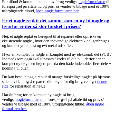
For tilbud & kommunikation mv. brug venligst
nøgleformularen
til
forespørgsel på aftale tid og pris, så vender vi tilbage med et 100%
uforpligtende tilbud,
åben nøgle formularen her.
Er et nøgle repkit det samme som en ny bilnøgle og
hvorfor er der så stor forskel i prisen?
Nej, et nøgle repkit er beregnet til at reparere eller opfriske en
eksisterende nøgle , hvor den indvendige elektronik del genbruges
og kun det ydre plast og evt metal udskiftes.
Hvor en komplet ny nøgle er komplet med ny elektronik del (PCB /
Indmad) som også skal tilpasses / kodes til din bil , derfor har en
komplet ny nøgle en højere pris da den både indeholder flere dele +
kodning til bilen.
Du kan bestille nøgle repkit til mange forskellige nøgler på hjemme
siden , vi kan også reparere din nøgle for dig brug venligst
denne
side
for reparation af nøgle.
Har du brug for en komplet ny nøgle så brug
venligst
nøgleformularen
til forespørgsel på aftale tid og pris, så
vender vi tilbage med et 100% uforpligtende tilbud,
åben nøgle
formularen her.