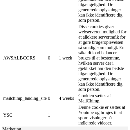
tilgængelighed. De
genererede oplysninger
kan ikke identificere dig
som person.
Disse cookies giver
webserveren mulighed for
at allokere servertrafik for
at gøre brugeroplevelsen
så smidig som muligt. En
såkaldt load balancer
AWSALBCORS
0
1 week
bruges til at bestemme,
hvilken server der i
øjeblikket har den bedste
tilgængelighed. De
genererede oplysninger
kan ikke identificere dig
som person.
Cookien sættes af
mailchimp_landing_site
0
4 weeks
MailChimp.
Denne cookie er sættes af
Youtube og bruges til at
YSC
1
spore visninger på
indlejrede videoer.
Marketing