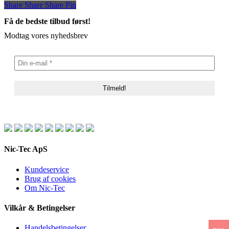
Share
Share
Share
Share
Pin
Få de bedste tilbud først!
Modtag vores nyhedsbrev
Nic-Tec ApS
Kundeservice
Brug af cookies
Om Nic-Tec
Vilkår & Betingelser
Handelsbetingelser