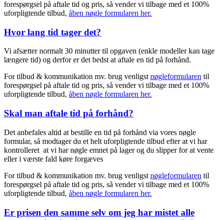
forespørgsel på aftale tid og pris, så vender vi tilbage med et 100%
uforpligtende tilbud,
åben nøgle formularen her.
Hvor lang tid tager det?
Vi afsætter normalt 30 minutter til opgaven (enkle modeller kan tage
længere tid) og derfor er det bedst at aftale en tid på forhånd.
For tilbud & kommunikation mv. brug venligst
nøgleformularen
til
forespørgsel på aftale tid og pris, så vender vi tilbage med et 100%
uforpligtende tilbud,
åben nøgle formularen her.
Skal man aftale tid på forhånd?
Det anbefales altid at bestille en tid på forhånd via vores nøgle
formular, så modtager du et helt uforpligtende tilbud efter at vi har
kontrolleret at vi har nøgle emnet på lager og du slipper for at vente
eller i værste fald køre forgæves
For tilbud & kommunikation mv. brug venligst
nøgleformularen
til
forespørgsel på aftale tid og pris, så vender vi tilbage med et 100%
uforpligtende tilbud,
åben nøgle formularen her.
Er prisen den samme selv om jeg har mistet alle