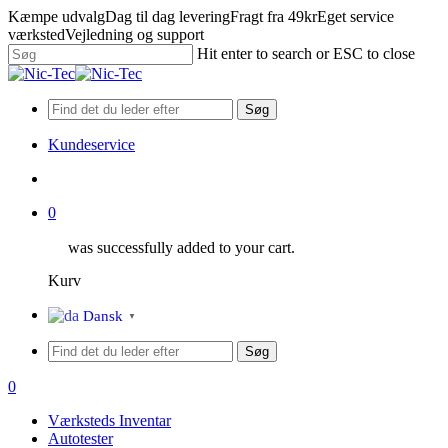
Skip
Kæmpe udvalg
Dag til dag levering
Fragt fra 49kr
Eget service
to
værksted
Vejledning og support
main
Hit enter to search or ESC to close
content
Close
Search
Søg
Kundeservice
search
0
was successfully added to your cart.
Kurv
Menu
Dansk
▼
Søg
search
0
Menu
Værksteds Inventar
Autotester