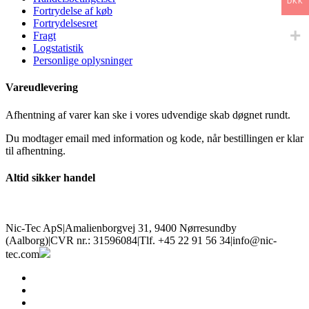
DKK
Fortrydelse af køb
Fortrydelsesret
Fragt
Logstatistik
Personlige oplysninger
Vareudlevering
Afhentning af varer kan ske i vores udvendige skab døgnet rundt.
Du modtager email med information og kode, når bestillingen er klar
til afhentning.
Altid sikker handel
Nic-Tec ApS
|
Amalienborgvej 31, 9400 Nørresundby
(Aalborg)
|
CVR nr.: 31596084
|
Tlf. +45 22 91 56 34
|
info@nic-
tec.com
facebook
linkedin
youtube