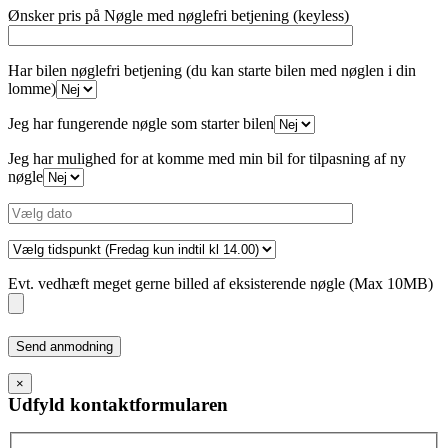
Ønsker pris på Nøgle med nøglefri betjening (keyless)
Har bilen nøglefri betjening (du kan starte bilen med nøglen i din
lomme)
Jeg har fungerende nøgle som starter bilen
Jeg har mulighed for at komme med min bil for tilpasning af ny
nøgle
Evt. vedhæft meget gerne billed af eksisterende nøgle (Max 10MB)
Please
leave
this
×
field
Udfyld kontaktformularen
empty.