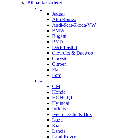
Bilmærke sorteret
–
Jaguar
Alfa Romeo
Audi-Seat-Skoda-VW
BMW
Bugatti
BYD
DAF Lastbil
chevrolet & Daewoo
Chrysler
Citroen
Fiat
Ford
–
GM
Honda
HONGQI
Hyundai
Infinity
Iveco Lastbil & Bus
Isuzu
Kia
Lancia
Land Rover