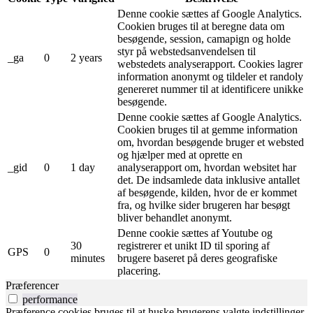
Denne cookie sættes af Google Analytics.
Cookien bruges til at beregne data om
besøgende, session, camapign og holde
styr på webstedsanvendelsen til
_ga
0
2 years
webstedets analyserapport. Cookies lagrer
information anonymt og tildeler et randoly
genereret nummer til at identificere unikke
besøgende.
Denne cookie sættes af Google Analytics.
Cookien bruges til at gemme information
om, hvordan besøgende bruger et websted
og hjælper med at oprette en
_gid
0
1 day
analyserapport om, hvordan websitet har
det. De indsamlede data inklusive antallet
af besøgende, kilden, hvor de er kommet
fra, og hvilke sider brugeren har besøgt
bliver behandlet anonymt.
Denne cookie sættes af Youtube og
30
registrerer et unikt ID til sporing af
GPS
0
minutes
brugere baseret på deres geografiske
placering.
Præferencer
performance
Præference cookies bruges til at huske brugerens valgte indstillinger