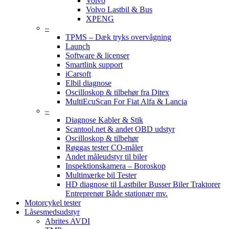
Volvo
Volvo Lastbil & Bus
XPENG
–
TPMS – Dæk tryks overvågning
Launch
Software & licenser
Smartlink support
iCarsoft
Elbil diagnose
Oscilloskop & tilbehør fra Ditex
MultiEcuScan For Fiat Alfa & Lancia
–
Diagnose Kabler & Stik
Scantool.net & andet OBD udstyr
Oscilloskop & tilbehør
Røggas tester CO-måler
Andet måleudstyr til biler
Inspektionskamera – Boroskop
Multimærke bil Tester
HD diagnose til Lastbiler Busser Biler Traktorer
Entreprenør Både stationær mv.
Motorcykel tester
Låsesmedsudstyr
Abrites AVDI