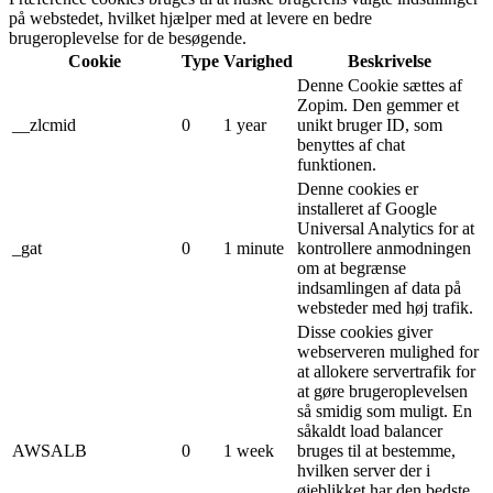
på webstedet, hvilket hjælper med at levere en bedre
brugeroplevelse for de besøgende.
Cookie
Type
Varighed
Beskrivelse
Denne Cookie sættes af
Zopim. Den gemmer et
__zlcmid
0
1 year
unikt bruger ID, som
benyttes af chat
funktionen.
Denne cookies er
installeret af Google
Universal Analytics for at
_gat
0
1 minute
kontrollere anmodningen
om at begrænse
indsamlingen af ​​data på
websteder med høj trafik.
Disse cookies giver
webserveren mulighed for
at allokere servertrafik for
at gøre brugeroplevelsen
så smidig som muligt. En
såkaldt load balancer
AWSALB
0
1 week
bruges til at bestemme,
hvilken server der i
øjeblikket har den bedste