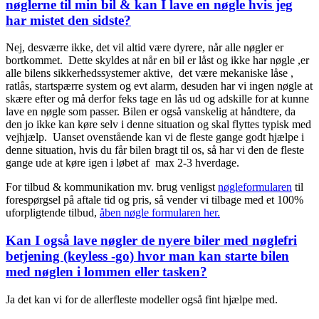
nøglerne til min bil & kan I lave en nøgle hvis jeg
har mistet den sidste?
Nej, desværre ikke, det vil altid være dyrere, når alle nøgler er
bortkommet. Dette skyldes at når en bil er låst og ikke har nøgle ,er
alle bilens sikkerhedssystemer aktive, det være mekaniske låse ,
ratlås, startspærre system og evt alarm, desuden har vi ingen nøgle at
skære efter og må derfor feks tage en lås ud og adskille for at kunne
lave en nøgle som passer. Bilen er også vanskelig at håndtere, da
den jo ikke kan køre selv i denne situation og skal flyttes typisk med
vejhjælp. Uanset ovenstående kan vi de fleste gange godt hjælpe i
denne situation, hvis du får bilen bragt til os, så har vi den de fleste
gange ude at køre igen i løbet af max 2-3 hverdage.
For tilbud & kommunikation mv. brug venligst
nøgleformularen
til
forespørgsel på aftale tid og pris, så vender vi tilbage med et 100%
uforpligtende tilbud,
åben nøgle formularen her.
Kan I også lave nøgler de nyere biler med nøglefri
betjening (keyless -go) hvor man kan starte bilen
med nøglen i lommen eller tasken?
Ja det kan vi for de allerfleste modeller også fint hjælpe med.