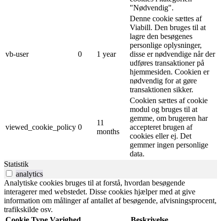
"Nødvendig".
Denne cookie sættes af
Viabill. Den bruges til at
lagre den besøgenes
personlige oplysninger,
vb-user
0
1 year
disse er nødvendige når der
udføres transaktioner på
hjemmesiden. Cookien er
nødvendig for at gøre
transaktionen sikker.
Cookien sættes af cookie
modul og bruges til at
gemme, om brugeren har
11
viewed_cookie_policy
0
accepteret brugen af ​​
months
cookies eller ej. Det
gemmer ingen personlige
data.
Statistik
analytics
Analytiske cookies bruges til at forstå, hvordan besøgende
interagerer med webstedet. Disse cookies hjælper med at give
information om målinger af antallet af besøgende, afvisningsprocent,
trafikskilde osv.
Cookie
Type
Varighed
Beskrivelse