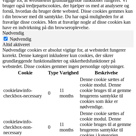
vigtige for, at websitetens grundlæggende funktioner fungerer. Vi
bruger også tredjepartscookies, der hjælper os med at analysere og
forstå, hvordan du bruger dette websted. Disse cookies gemmes kun
i din browser med dit samtykke. Du har også muligheden for at
fravælge disse cookies. Men at fravælge nogle af disse cookies kan
have en indvirkning på din browseroplevelse.
Nødvendig
Nødvendig
Altid aktiveret
Nødvendige cookies er absolut vigtige for, at webstedet fungerer
korrekt. Denne kategori inkluderer kun cookies, der sikrer
grundlæggende funktionaliteter og sikkerhedsfunktioner på
webstedet. Disse cookies gemmer ingen personlige oplysninger.
Cookie
Type
Varighed
Beskrivelse
Denne cookie sættes af
cookie modul. Denne
cookielawinfo-
11
cookie bruges til at gemme
0
checkbox-necessary
months
brugerens samtykke til
cookies som ikke er
nødvendige.
Denne cookie sættes af
cookie modul. Denne
cookielawinfo-
11
cookie bruges til at gemme
checkbox-non-
0
months
brugerens samtykke til
necessary
cookies i kategorien