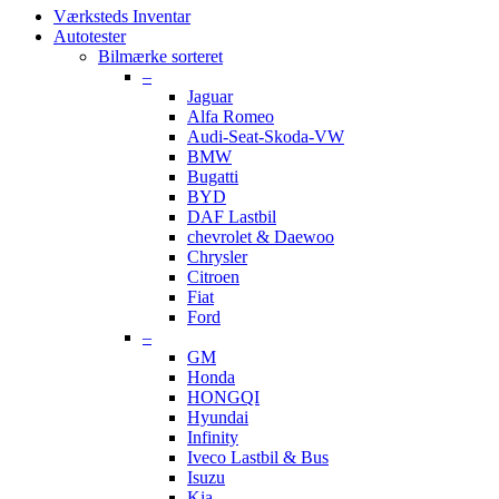
Værksteds Inventar
Autotester
Bilmærke sorteret
–
Jaguar
Alfa Romeo
Audi-Seat-Skoda-VW
BMW
Bugatti
BYD
DAF Lastbil
chevrolet & Daewoo
Chrysler
Citroen
Fiat
Ford
–
GM
Honda
HONGQI
Hyundai
Infinity
Iveco Lastbil & Bus
Isuzu
Kia