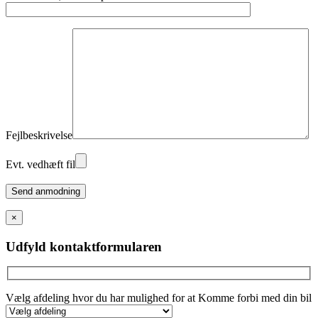
Fejlbeskrivelse
Evt. vedhæft fil
Please
leave
this
×
field
empty.
Udfyld kontaktformularen
Vælg afdeling hvor du har mulighed for at Komme forbi med din bil