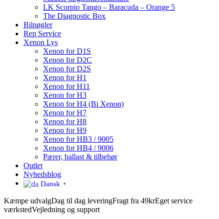
LK Scorpio Tango – Baracuda – Orange 5
The Diagnostic Box
Bilnøgler
Rep Service
Xenon Lys
Xenon for D1S
Xenon for D2C
Xenon for D2S
Xenon for H1
Xenon for H11
Xenon for H3
Xenon for H4 (Bi Xenon)
Xenon for H7
Xenon for H8
Xenon for H9
Xenon for HB3 / 9005
Xenon for HB4 / 9006
Pærer, ballast & tilbehør
Outlet
Nyhedsblog
Dansk
▼
Kæmpe udvalg
Dag til dag levering
Fragt fra 49kr
Eget service
værksted
Vejledning og support