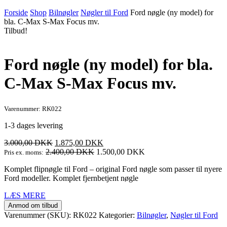
Forside
Shop
Bilnøgler
Nøgler til Ford
Ford nøgle (ny model) for
bla. C-Max S-Max Focus mv.
Tilbud!
Ford nøgle (ny model) for bla.
C-Max S-Max Focus mv.
Varenummer: RK022
1-3 dages levering
Den
Den
3.000,00
DKK
1.875,00
DKK
oprindelige
aktuelle
2.400,00
DKK
1.500,00
DKK
Pris ex. moms:
pris
pris
Komplet flipnøgle til Ford – original Ford nøgle som passer til nyere
var:
er:
Ford modeller. Komplet fjernbetjent nøgle
3.000,00 DKK.
1.875,00 DKK.
LÆS MERE
Anmod om tilbud
Varenummer (SKU):
RK022
Kategorier:
Bilnøgler
,
Nøgler til Ford