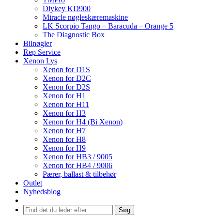
Diykey KD900
Miracle nøgleskæremaskine
LK Scorpio Tango – Baracuda – Orange 5
The Diagnostic Box
Bilnøgler
Rep Service
Xenon Lys
Xenon for D1S
Xenon for D2C
Xenon for D2S
Xenon for H1
Xenon for H11
Xenon for H3
Xenon for H4 (Bi Xenon)
Xenon for H7
Xenon for H8
Xenon for H9
Xenon for HB3 / 9005
Xenon for HB4 / 9006
Pærer, ballast & tilbehør
Outlet
Nyhedsblog
Søg