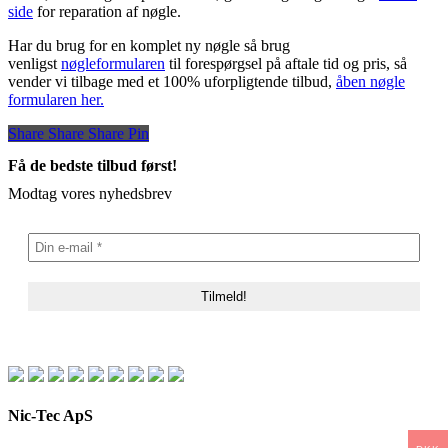
side
for reparation af nøgle.
Har du brug for en komplet ny nøgle så brug
venligst
nøgleformularen
til forespørgsel på aftale tid og pris, så
vender vi tilbage med et 100% uforpligtende tilbud,
åben nøgle
formularen her.
Share
Share
Share
Share
Pin
Få de bedste tilbud først!
Modtag vores nyhedsbrev
Nic-Tec ApS