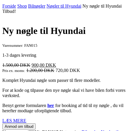
Forside
Shop
Bilnøgler
Nøgler til Hyundai
Ny nøgle til Hyundai
Tilbud!
Ny nøgle til Hyundai
Varenummer: FAN015
1-3 dages levering
Den
Den
1.500,00
DKK
900,00
DKK
oprindelige
aktuelle
1.200,00
DKK
720,00
DKK
Pris ex. moms:
pris
pris
Komplet Hyundai nøgle som passer til flere modeller.
var:
er:
1.500,00 DKK.
900,00 DKK.
For at kode og tilpasse den nye nøgle skal vi have bilen forbi vores
værksted.
Benyt gerne formularen
her
for booking af tid til ny nøgle , du vil
herefter modtage uforpligtende tilbud.
LÆS MERE
Anmod om tilbud