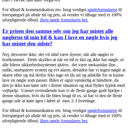
For tilbud & kommunikation mv. brug venligst
nøgleformularen
til
forespørgsel på aftale tid og pris, så vender vi tilbage med et 100%
uforpligtende tilbud,
åben nøgle formularen her.
Er prisen den samme selv om jeg har mistet alle
nøglerne til min bil & kan I lave en nøgle hvis jeg
har mistet den sidste?
Nej, desværre ikke, det vil altid være dyrere, når alle nøgler er
bortkommet. Dette skyldes at når en bil er låst og ikke har nøgle ,er
alle bilens sikkerhedssystemer aktive, det være mekaniske låse ,
ratlås, startspærre system og evt alarm, desuden har vi ingen nøgle at
skære efter og må derfor feks tage en lås ud og adskille for at kunne
lave en nøgle som passer. Bilen er også vanskelig at håndtere, da
den jo ikke kan køre selv i denne situation og skal flyttes typisk med
vejhjælp. Uanset ovenstående kan vi de fleste gange godt hjælpe i
denne situation, hvis du får bilen bragt til os, så har vi den de fleste
gange ude at køre igen i løbet af max 2-3 hverdage.
For tilbud & kommunikation mv. brug venligst
nøgleformularen
til
forespørgsel på aftale tid og pris, så vender vi tilbage med et 100%
uforpligtende tilbud,
åben nøgle formularen her.