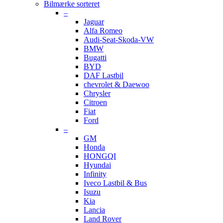
Bilmærke sorteret
–
Jaguar
Alfa Romeo
Audi-Seat-Skoda-VW
BMW
Bugatti
BYD
DAF Lastbil
chevrolet & Daewoo
Chrysler
Citroen
Fiat
Ford
–
GM
Honda
HONGQI
Hyundai
Infinity
Iveco Lastbil & Bus
Isuzu
Kia
Lancia
Land Rover