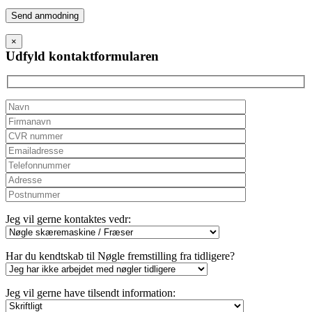
Please
leave
this
×
field
Udfyld kontaktformularen
empty.
Jeg vil gerne kontaktes vedr:
Har du kendtskab til Nøgle fremstilling fra tidligere?
Jeg vil gerne have tilsendt information: