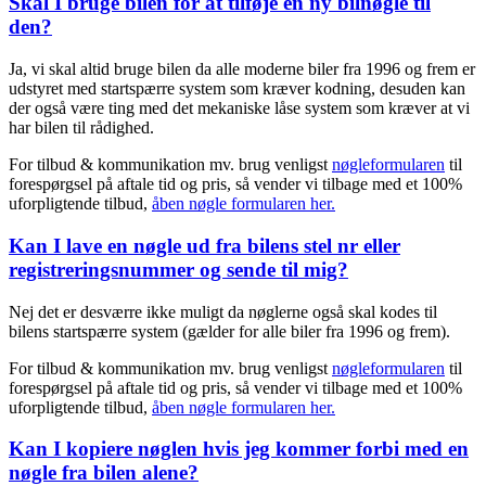
Skal I bruge bilen for at tilføje en ny bilnøgle til
den?
Ja, vi skal altid bruge bilen da alle moderne biler fra 1996 og frem er
udstyret med startspærre system som kræver kodning, desuden kan
der også være ting med det mekaniske låse system som kræver at vi
har bilen til rådighed.
For tilbud & kommunikation mv. brug venligst
nøgleformularen
til
forespørgsel på aftale tid og pris, så vender vi tilbage med et 100%
uforpligtende tilbud,
åben nøgle formularen her.
Kan I lave en nøgle ud fra bilens stel nr eller
registreringsnummer og sende til mig?
Nej det er desværre ikke muligt da nøglerne også skal kodes til
bilens startspærre system (gælder for alle biler fra 1996 og frem).
For tilbud & kommunikation mv. brug venligst
nøgleformularen
til
forespørgsel på aftale tid og pris, så vender vi tilbage med et 100%
uforpligtende tilbud,
åben nøgle formularen her.
Kan I kopiere nøglen hvis jeg kommer forbi med en
nøgle fra bilen alene?