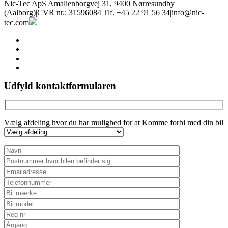
Nic-Tec ApS
|
Amalienborgvej 31, 9400 Nørresundby
(Aalborg)
|
CVR nr.: 31596084
|
Tlf. +45 22 91 56 34
|
info@nic-
tec.com
facebook
linkedin
youtube
instagram
Udfyld kontaktformularen
Vælg afdeling hvor du har mulighed for at Komme forbi med din bil