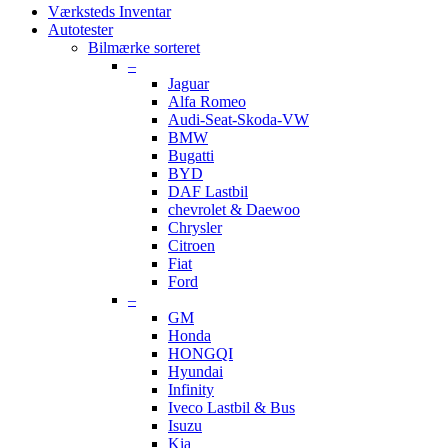
Værksteds Inventar
Autotester
Bilmærke sorteret
–
Jaguar
Alfa Romeo
Audi-Seat-Skoda-VW
BMW
Bugatti
BYD
DAF Lastbil
chevrolet & Daewoo
Chrysler
Citroen
Fiat
Ford
–
GM
Honda
HONGQI
Hyundai
Infinity
Iveco Lastbil & Bus
Isuzu
Kia