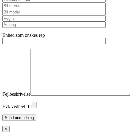
Enhed som ønskes rep
Fejlbeskrivelse
Evt. vedhæft fil
Please
leave
this
×
field