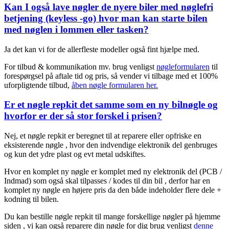
Kan I også lave nøgler de nyere biler med nøglefri
betjening (keyless -go) hvor man kan starte bilen
med nøglen i lommen eller tasken?
Ja det kan vi for de allerfleste modeller også fint hjælpe med.
For tilbud & kommunikation mv. brug venligst
nøgleformularen
til
forespørgsel på aftale tid og pris, så vender vi tilbage med et 100%
uforpligtende tilbud,
åben nøgle formularen her.
Er et nøgle repkit det samme som en ny bilnøgle og
hvorfor er der så stor forskel i prisen?
Nej, et nøgle repkit er beregnet til at reparere eller opfriske en
eksisterende nøgle , hvor den indvendige elektronik del genbruges
og kun det ydre plast og evt metal udskiftes.
Hvor en komplet ny nøgle er komplet med ny elektronik del (PCB /
Indmad) som også skal tilpasses / kodes til din bil , derfor har en
komplet ny nøgle en højere pris da den både indeholder flere dele +
kodning til bilen.
Du kan bestille nøgle repkit til mange forskellige nøgler på hjemme
siden , vi kan også reparere din nøgle for dig brug venligst
denne