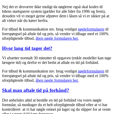
Nej det er desværre ikke muligt da nøglerne også skal kodes til
bilens startspærre system (gælder for alle biler fra 1996 og frem),
desuden vil vi meget gerne afprøve dem i låsen så vi er sikker på at
alt virker når du kører herfra.
For tilbud & kommunikation mv. brug venligst
nøgleformularen
til
forespørgsel på aftale tid og pris, så vender vi tilbage med et 100%
uforpligtende tilbud,
åben nøgle formularen her.
Hvor lang tid tager det?
Vi afsætter normalt 30 minutter til opgaven (enkle modeller kan tage
længere tid) og derfor er det bedst at aftale en tid på forhånd.
For tilbud & kommunikation mv. brug venligst
nøgleformularen
til
forespørgsel på aftale tid og pris, så vender vi tilbage med et 100%
uforpligtende tilbud,
åben nøgle formularen her.
Skal man aftale tid på forhånd?
Det anbefales altid at bestille en tid på forhånd via vores nøgle
formular, så modtager du et helt uforpligtende tilbud efter at vi har
kontrolleret at vi har nøgle emnet på lager og du slipper for at vente
eller i værste fald køre forgæves