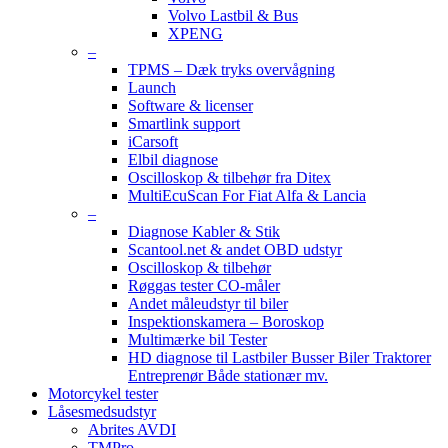
Volvo Lastbil & Bus
XPENG
–
TPMS – Dæk tryks overvågning
Launch
Software & licenser
Smartlink support
iCarsoft
Elbil diagnose
Oscilloskop & tilbehør fra Ditex
MultiEcuScan For Fiat Alfa & Lancia
–
Diagnose Kabler & Stik
Scantool.net & andet OBD udstyr
Oscilloskop & tilbehør
Røggas tester CO-måler
Andet måleudstyr til biler
Inspektionskamera – Boroskop
Multimærke bil Tester
HD diagnose til Lastbiler Busser Biler Traktorer
Entreprenør Både stationær mv.
Motorcykel tester
Låsesmedsudstyr
Abrites AVDI
TMPro