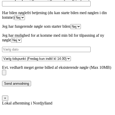
Har bilen nøglefri betjening (du kan starte bilen med nøglen i din
lomme)
Jeg har fungerende nøgle som starter bilen
Jeg har mulighed for at komme med min bil for tilpasning af ny
nøgle
Evt. vedhæft meget gerne billed af eksisterende nøgle (Max 10MB)
Please
leave
this
field
×
empty.
Lokal afhentning i Nordjylland