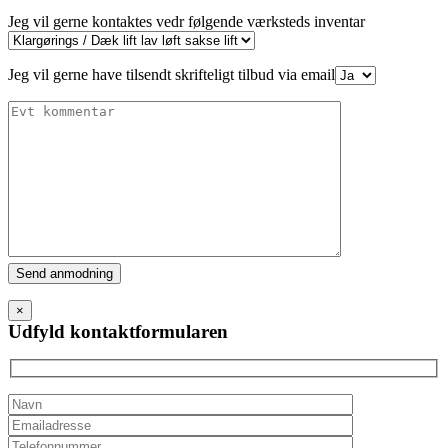
Jeg vil gerne kontaktes vedr følgende værksteds inventar
Jeg vil gerne have tilsendt skrifteligt tilbud via email
Please
leave
this
×
field
Udfyld kontaktformularen
empty.