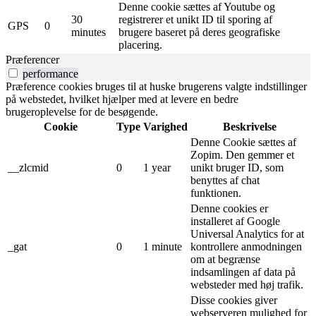
Denne cookie sættes af Youtube og
30
registrerer et unikt ID til sporing af
GPS
0
minutes
brugere baseret på deres geografiske
placering.
Præferencer
performance
Præference cookies bruges til at huske brugerens valgte indstillinger
på webstedet, hvilket hjælper med at levere en bedre
brugeroplevelse for de besøgende.
Cookie
Type
Varighed
Beskrivelse
Denne Cookie sættes af
Zopim. Den gemmer et
__zlcmid
0
1 year
unikt bruger ID, som
benyttes af chat
funktionen.
Denne cookies er
installeret af Google
Universal Analytics for at
_gat
0
1 minute
kontrollere anmodningen
om at begrænse
indsamlingen af ​​data på
websteder med høj trafik.
Disse cookies giver
webserveren mulighed for