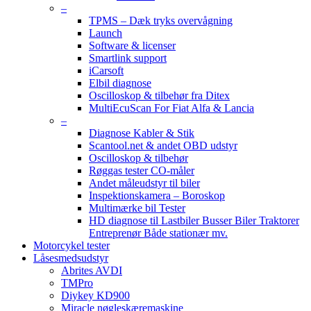
–
TPMS – Dæk tryks overvågning
Launch
Software & licenser
Smartlink support
iCarsoft
Elbil diagnose
Oscilloskop & tilbehør fra Ditex
MultiEcuScan For Fiat Alfa & Lancia
–
Diagnose Kabler & Stik
Scantool.net & andet OBD udstyr
Oscilloskop & tilbehør
Røggas tester CO-måler
Andet måleudstyr til biler
Inspektionskamera – Boroskop
Multimærke bil Tester
HD diagnose til Lastbiler Busser Biler Traktorer
Entreprenør Både stationær mv.
Motorcykel tester
Låsesmedsudstyr
Abrites AVDI
TMPro
Diykey KD900
Miracle nøgleskæremaskine