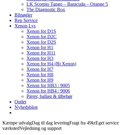
LK Scorpio Tango – Baracuda – Orange 5
The Diagnostic Box
Bilnøgler
Rep Service
Xenon Lys
Xenon for D1S
Xenon for D2C
Xenon for D2S
Xenon for H1
Xenon for H11
Xenon for H3
Xenon for H4 (Bi Xenon)
Xenon for H7
Xenon for H8
Xenon for H9
Xenon for HB3 / 9005
Xenon for HB4 / 9006
Pærer, ballast & tilbehør
Outlet
Nyhedsblog
Kæmpe udvalg
Dag til dag levering
Fragt fra 49kr
Eget service
værksted
Vejledning og support