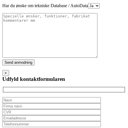
Har du ønske om tekniske Database / AutoData
Please
leave
this
×
field
Udfyld kontaktformularen
empty.