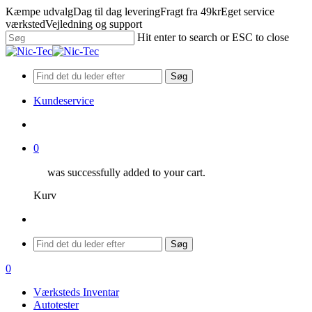
Skip
Kæmpe udvalg
Dag til dag levering
Fragt fra 49kr
Eget service
to
værksted
Vejledning og support
main
Hit enter to search or ESC to close
content
Close
Search
Søg
Kundeservice
search
0
was successfully added to your cart.
Kurv
Menu
Søg
search
0
Menu
Værksteds Inventar
Autotester