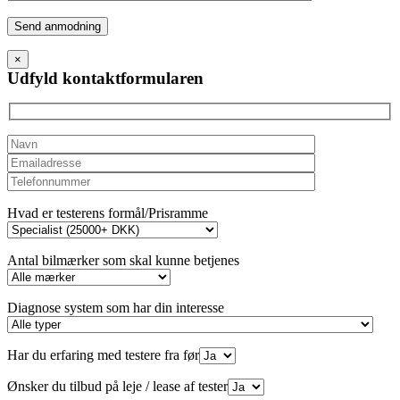
Please
leave
this
×
field
Udfyld kontaktformularen
empty.
Hvad er testerens formål/Prisramme
Antal bilmærker som skal kunne betjenes
Diagnose system som har din interesse
Har du erfaring med testere fra før
Ønsker du tilbud på leje / lease af tester