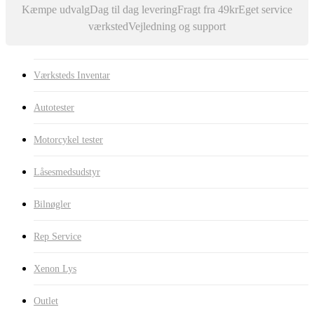
Kæmpe udvalg
Dag til dag levering
Fragt fra 49kr
Eget service
værksted
Vejledning og support
Værksteds Inventar
Autotester
Motorcykel tester
Låsesmedsudstyr
Bilnøgler
Rep Service
Xenon Lys
Outlet