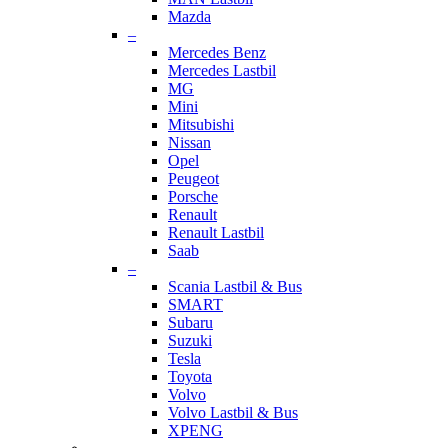
Mazda
–
Mercedes Benz
Mercedes Lastbil
MG
Mini
Mitsubishi
Nissan
Opel
Peugeot
Porsche
Renault
Renault Lastbil
Saab
–
Scania Lastbil & Bus
SMART
Subaru
Suzuki
Tesla
Toyota
Volvo
Volvo Lastbil & Bus
XPENG