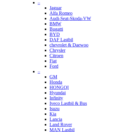
–
Jaguar
Alfa Romeo
Audi-Seat-Skoda-VW
BMW
Bugatti
BYD
DAF Lastbil
chevrolet & Daewoo
Chrysler
Citroen
Fiat
Ford
–
GM
Honda
HONGQI
Hyundai
Infinity
Iveco Lastbil & Bus
Isuzu
Kia
Lancia
Land Rover
MAN Lastbil