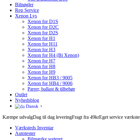
Bilnøgler
Rep Service
Xenon Lys
Xenon for D1S
Xenon for D2C
Xenon for D2S
Xenon for H1
Xenon for H11
Xenon for H3
Xenon for H4 (Bi Xenon)
Xenon for H7
Xenon for H8
Xenon for H9
Xenon for HB3 / 9005
Xenon for HB4 / 9006
Pærer, ballast & tilbehør
Outlet
Nyhedsblog
Dansk
▼
Kæmpe udvalg
Dag til dag levering
Fragt fra 49kr
Eget service værkst
Værksteds Inventar
Autotester
Bilmærke sorteret