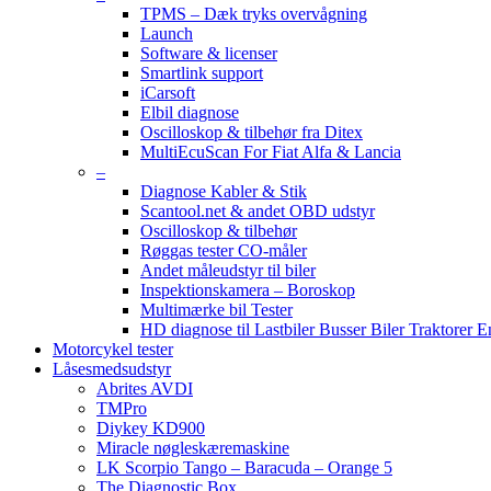
TPMS – Dæk tryks overvågning
Launch
Software & licenser
Smartlink support
iCarsoft
Elbil diagnose
Oscilloskop & tilbehør fra Ditex
MultiEcuScan For Fiat Alfa & Lancia
–
Diagnose Kabler & Stik
Scantool.net & andet OBD udstyr
Oscilloskop & tilbehør
Røggas tester CO-måler
Andet måleudstyr til biler
Inspektionskamera – Boroskop
Multimærke bil Tester
HD diagnose til Lastbiler Busser Biler Traktorer 
Motorcykel tester
Låsesmedsudstyr
Abrites AVDI
TMPro
Diykey KD900
Miracle nøgleskæremaskine
LK Scorpio Tango – Baracuda – Orange 5
The Diagnostic Box