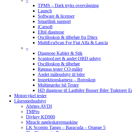
–
TPMS – Dæk tryks overvågning
Launch
Software & licenser
Smartlink support
iCarsoft
Elbil diagnose
Oscilloskop & tilbehør fra Ditex
MultiEcuScan For Fiat Alfa & Lancia
–
Diagnose Kabler & Stik
Scantool.net & andet OBD udstyr
Oscilloskop & tilbehør
Røggas tester CO-måler
Andet måleudstyr til biler
Inspektionskamera – Boroskop
Multimærke bil Tester
HD diagnose til Lastbiler Busser Biler Traktorer 
Motorcykel tester
Låsesmedsudstyr
Abrites AVDI
TMPro
Diykey KD900
Miracle nøgleskæremaskine
LK Scorpio Tango – Baracuda – Orange 5