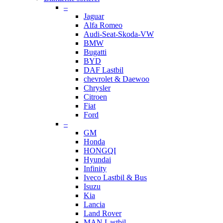
–
Jaguar
Alfa Romeo
Audi-Seat-Skoda-VW
BMW
Bugatti
BYD
DAF Lastbil
chevrolet & Daewoo
Chrysler
Citroen
Fiat
Ford
–
GM
Honda
HONGQI
Hyundai
Infinity
Iveco Lastbil & Bus
Isuzu
Kia
Lancia
Land Rover
MAN Lastbil