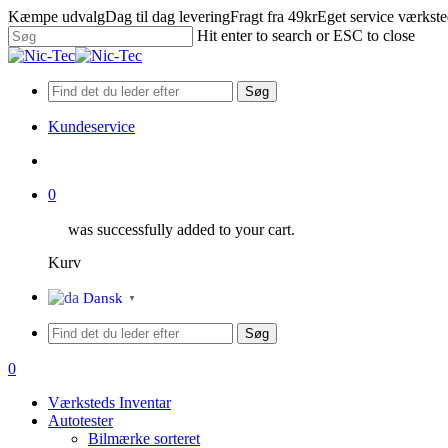
Skip
Kæmpe udvalg
Dag til dag levering
Fragt fra 49kr
Eget service værkst
to
Hit enter to search or ESC to close
main
Close
content
Search
Søg
Kundeservice
search
0
was successfully added to your cart.
Kurv
Menu
Dansk
▼
Søg
search
0
Menu
Værksteds Inventar
Autotester
Bilmærke sorteret