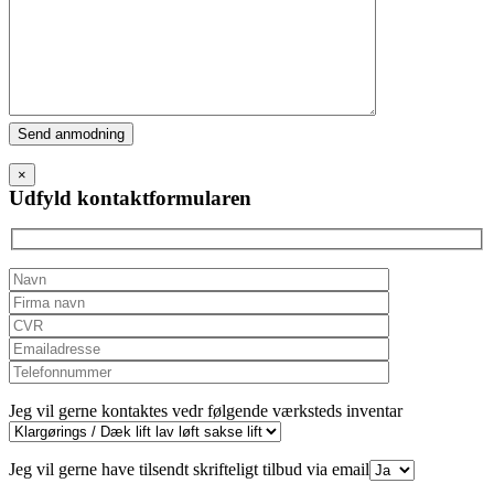
Please
leave
this
×
field
Udfyld kontaktformularen
empty.
Jeg vil gerne kontaktes vedr følgende værksteds inventar
Jeg vil gerne have tilsendt skrifteligt tilbud via email