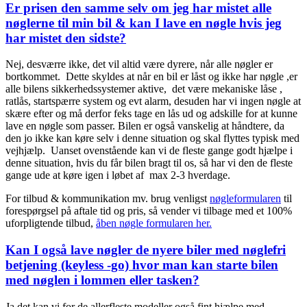
Er prisen den samme selv om jeg har mistet alle
nøglerne til min bil & kan I lave en nøgle hvis jeg
har mistet den sidste?
Nej, desværre ikke, det vil altid være dyrere, når alle nøgler er
bortkommet. Dette skyldes at når en bil er låst og ikke har nøgle ,er
alle bilens sikkerhedssystemer aktive, det være mekaniske låse ,
ratlås, startspærre system og evt alarm, desuden har vi ingen nøgle at
skære efter og må derfor feks tage en lås ud og adskille for at kunne
lave en nøgle som passer. Bilen er også vanskelig at håndtere, da
den jo ikke kan køre selv i denne situation og skal flyttes typisk med
vejhjælp. Uanset ovenstående kan vi de fleste gange godt hjælpe i
denne situation, hvis du får bilen bragt til os, så har vi den de fleste
gange ude at køre igen i løbet af max 2-3 hverdage.
For tilbud & kommunikation mv. brug venligst
nøgleformularen
til
forespørgsel på aftale tid og pris, så vender vi tilbage med et 100%
uforpligtende tilbud,
åben nøgle formularen her.
Kan I også lave nøgler de nyere biler med nøglefri
betjening (keyless -go) hvor man kan starte bilen
med nøglen i lommen eller tasken?
Ja det kan vi for de allerfleste modeller også fint hjælpe med.