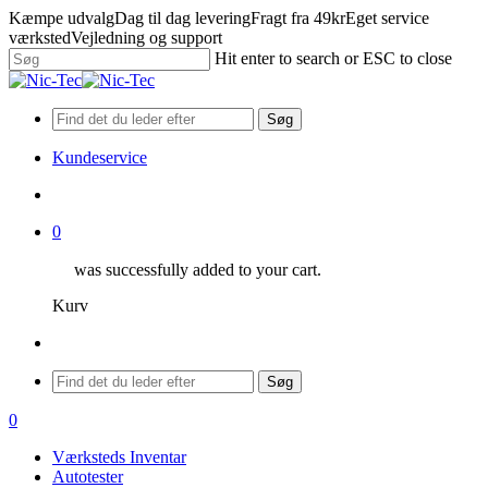
Skip
Kæmpe udvalg
Dag til dag levering
Fragt fra 49kr
Eget service
to
værksted
Vejledning og support
main
Hit enter to search or ESC to close
content
Close
Search
Søg
Kundeservice
search
0
was successfully added to your cart.
Kurv
Menu
Søg
search
0
Menu
Værksteds Inventar
Autotester