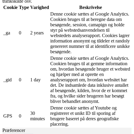
trafikskilde osv.
Cookie
Type
Varighed
Beskrivelse
Denne cookie sættes af Google Analytics.
Cookien bruges til at beregne data om
besøgende, session, camapign og holde
styr på webstedsanvendelsen til
_ga
0
2 years
webstedets analyserapport. Cookies lagrer
information anonymt og tildeler et randoly
genereret nummer til at identificere unikke
besøgende.
Denne cookie sættes af Google Analytics.
Cookien bruges til at gemme information
om, hvordan besøgende bruger et websted
og hjælper med at oprette en
_gid
0
1 day
analyserapport om, hvordan websitet har
det. De indsamlede data inklusive antallet
af besøgende, kilden, hvor de er kommet
fra, og hvilke sider brugeren har besøgt
bliver behandlet anonymt.
Denne cookie sættes af Youtube og
30
registrerer et unikt ID til sporing af
GPS
0
minutes
brugere baseret på deres geografiske
placering.
Præferencer