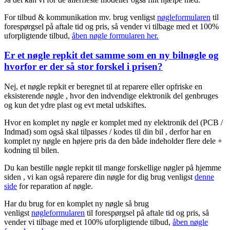
For tilbud & kommunikation mv. brug venligst
nøgleformularen
til
forespørgsel på aftale tid og pris, så vender vi tilbage med et 100%
uforpligtende tilbud,
åben nøgle formularen her.
Er et nøgle repkit det samme som en ny bilnøgle og
hvorfor er der så stor forskel i prisen?
Nej, et nøgle repkit er beregnet til at reparere eller opfriske en
eksisterende nøgle , hvor den indvendige elektronik del genbruges
og kun det ydre plast og evt metal udskiftes.
Hvor en komplet ny nøgle er komplet med ny elektronik del (PCB /
Indmad) som også skal tilpasses / kodes til din bil , derfor har en
komplet ny nøgle en højere pris da den både indeholder flere dele +
kodning til bilen.
Du kan bestille nøgle repkit til mange forskellige nøgler på hjemme
siden , vi kan også reparere din nøgle for dig brug venligst
denne
side
for reparation af nøgle.
Har du brug for en komplet ny nøgle så brug
venligst
nøgleformularen
til forespørgsel på aftale tid og pris, så
vender vi tilbage med et 100% uforpligtende tilbud,
åben nøgle