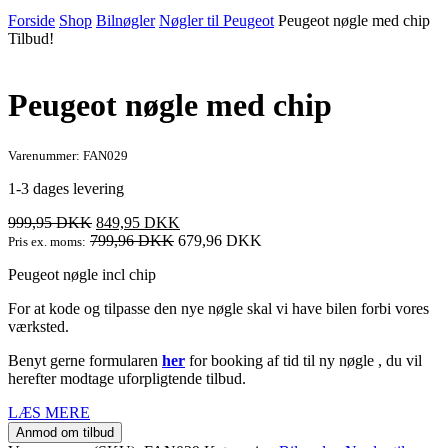
Forside
Shop
Bilnøgler
Nøgler til Peugeot
Peugeot nøgle med chip
Tilbud!
Peugeot nøgle med chip
Varenummer: FAN029
1-3 dages levering
Den
Den
999,95
DKK
849,95
DKK
oprindelige
aktuelle
799,96
DKK
679,96
DKK
Pris ex. moms:
pris
pris
Peugeot nøgle incl chip
var:
er:
999,95 DKK.
849,95 DKK.
For at kode og tilpasse den nye nøgle skal vi have bilen forbi vores
værksted.
Benyt gerne formularen
her
for booking af tid til ny nøgle , du vil
herefter modtage uforpligtende tilbud.
LÆS MERE
Anmod om tilbud