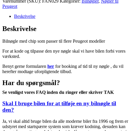
Varenummer (SKU):
FAN029
Kategorier:
Bilnøgler
,
Nøgler til
Peugeot
Beskrivelse
Beskrivelse
Bilnøgle med chip som passer til flere Peugeot modeller
For at kode og tilpasse den nye nøgle skal vi have bilen forbi vores
værksted.
Benyt gerne formularen
her
for booking af tid til ny nøgle , du vil
herefter modtage uforpligtende tilbud.
Har du spørgsmål?
Se venligst vores FAQ inden du ringer eller skriver TAK
Skal I bruge bilen for at tilføje en ny bilnøgle til
den?
Ja, vi skal altid bruge bilen da alle moderne biler fra 1996 og frem er
udstyret med startspærre system som kræver kodning, desuden kan