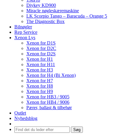
Diykey KD900
Miracle nøgleskæremaskine
LK Scorpio Tango – Baracuda – Orange 5
The Diagnostic Box
Bilnøgler
Rep Service
Xenon Lys
Xenon for D1S
Xenon for D2C
Xenon for D2S
Xenon for H1
Xenon for H11
Xenon for H3
Xenon for H4 (Bi Xenon)
Xenon for H7
Xenon for H8
Xenon for H9
Xenon for HB3 / 9005
Xenon for HB4 / 9006
Pærer, ballast & tilbehør
Outlet
Nyhedsblog
Søg