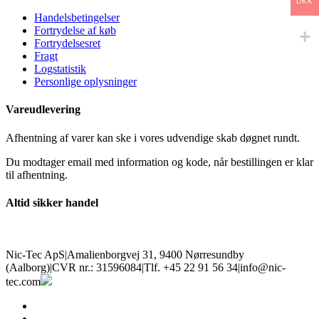
DKK
Handelsbetingelser
Fortrydelse af køb
Fortrydelsesret
Fragt
Logstatistik
Personlige oplysninger
Vareudlevering
Afhentning af varer kan ske i vores udvendige skab døgnet rundt.
Du modtager email med information og kode, når bestillingen er klar
til afhentning.
Altid sikker handel
Nic-Tec ApS
|
Amalienborgvej 31, 9400 Nørresundby
(Aalborg)
|
CVR nr.: 31596084
|
Tlf. +45 22 91 56 34
|
info@nic-
tec.com
facebook
linkedin