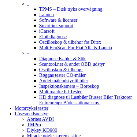
–
TPMS – Dæk tryks overvågning
Launch
Software & licenser
Smartlink support
iCarsoft
Elbil diagnose
Oscilloskop & tilbehør fra Ditex
MultiEcuScan For Fiat Alfa & Lancia
–
Diagnose Kabler & Stik
Scantool.net & andet OBD udstyr
Oscilloskop & tilbehør
Røggas tester CO-måler
Andet måleudstyr til biler
Inspektionskamera – Boroskop
Multimærke bil Tester
HD diagnose til Lastbiler Busser Biler Traktorer
Entreprenør Både stationær mv.
Motorcykel tester
Låsesmedsudstyr
Abrites AVDI
TMPro
Diykey KD900
Miracle nøgleskæremaskine