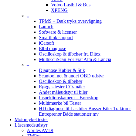
Volvo Lastbil & Bus
XPENG
–
TPMS – Dæk tryks overvågning
Launch
Software & licenser
Smartlink support
iCarsoft
Elbil diagnose
Oscilloskop & tilbehør fra Ditex
MultiEcuScan For Fiat Alfa & Lancia
–
Diagnose Kabler & Stik
Scantool.net & andet OBD udstyr
Oscilloskop & tilbehør
Røggas tester CO-måler
Andet måleudstyr til biler
Inspektionskamera – Boroskop
Multimærke bil Tester
HD diagnose til Lastbiler Busser Biler Traktorer
Entreprenør Både stationær mv.
Motorcykel tester
Låsesmedsudstyr
Abrites AVDI
TMPro