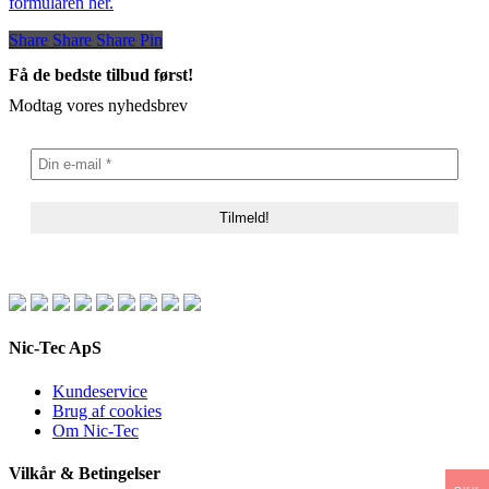
formularen her.
Share
Share
Share
Share
Pin
Få de bedste tilbud først!
Modtag vores nyhedsbrev
Nic-Tec ApS
Kundeservice
Brug af cookies
Om Nic-Tec
Vilkår & Betingelser