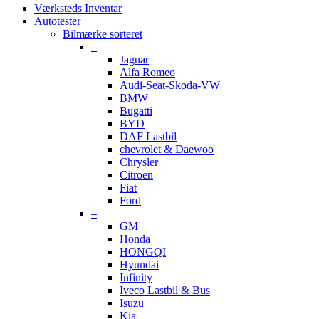
Værksteds Inventar
Autotester
Bilmærke sorteret
–
Jaguar
Alfa Romeo
Audi-Seat-Skoda-VW
BMW
Bugatti
BYD
DAF Lastbil
chevrolet & Daewoo
Chrysler
Citroen
Fiat
Ford
–
GM
Honda
HONGQI
Hyundai
Infinity
Iveco Lastbil & Bus
Isuzu
Kia