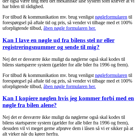
der også være ting med det mekaniske låse system som kræver at vi
har bilen til rådighed.
For tilbud & kommunikation mv. brug venligst
nøgleformularen
til
forespørgsel på aftale tid og pris, så vender vi tilbage med et 100%
uforpligtende tilbud,
åben nøgle formularen her.
Kan I lave en nøgle ud fra bilens stel nr eller
registreringsnummer og sende til mig?
Nej det er desværre ikke muligt da nøglerne også skal kodes til
bilens startspærre system (gælder for alle biler fra 1996 og frem).
For tilbud & kommunikation mv. brug venligst
nøgleformularen
til
forespørgsel på aftale tid og pris, så vender vi tilbage med et 100%
uforpligtende tilbud,
åben nøgle formularen her.
Kan I kopiere nøglen hvis jeg kommer forbi med en
nøgle fra bilen alene?
Nej det er desværre ikke muligt da nøglerne også skal kodes til
bilens startspærre system (gælder for alle biler fra 1996 og frem),
desuden vil vi meget gerne afprøve dem i låsen så vi er sikker på at
alt virker når du kører herfra.