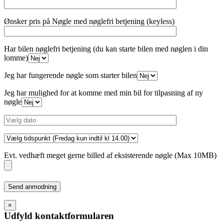
Ønsker pris på Nøgle med nøglefri betjening (keyless)
Har bilen nøglefri betjening (du kan starte bilen med nøglen i din
lomme)
Jeg har fungerende nøgle som starter bilen
Jeg har mulighed for at komme med min bil for tilpasning af ny
nøgle
Evt. vedhæft meget gerne billed af eksisterende nøgle (Max 10MB)
Please
leave
this
×
field
Udfyld kontaktformularen
empty.