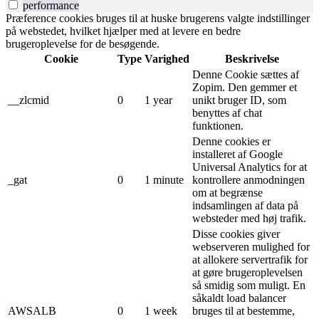
performance
Præference cookies bruges til at huske brugerens valgte indstillinger
på webstedet, hvilket hjælper med at levere en bedre
brugeroplevelse for de besøgende.
Cookie
Type
Varighed
Beskrivelse
Denne Cookie sættes af
Zopim. Den gemmer et
__zlcmid
0
1 year
unikt bruger ID, som
benyttes af chat
funktionen.
Denne cookies er
installeret af Google
Universal Analytics for at
_gat
0
1 minute
kontrollere anmodningen
om at begrænse
indsamlingen af ​​data på
websteder med høj trafik.
Disse cookies giver
webserveren mulighed for
at allokere servertrafik for
at gøre brugeroplevelsen
så smidig som muligt. En
såkaldt load balancer
AWSALB
0
1 week
bruges til at bestemme,