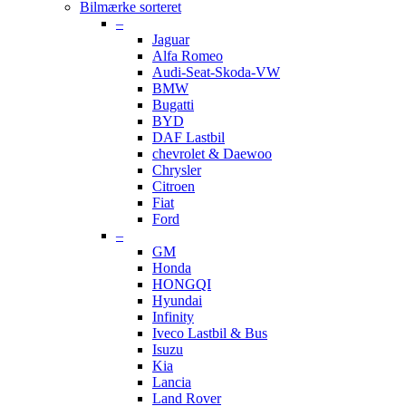
Bilmærke sorteret
–
Jaguar
Alfa Romeo
Audi-Seat-Skoda-VW
BMW
Bugatti
BYD
DAF Lastbil
chevrolet & Daewoo
Chrysler
Citroen
Fiat
Ford
–
GM
Honda
HONGQI
Hyundai
Infinity
Iveco Lastbil & Bus
Isuzu
Kia
Lancia
Land Rover