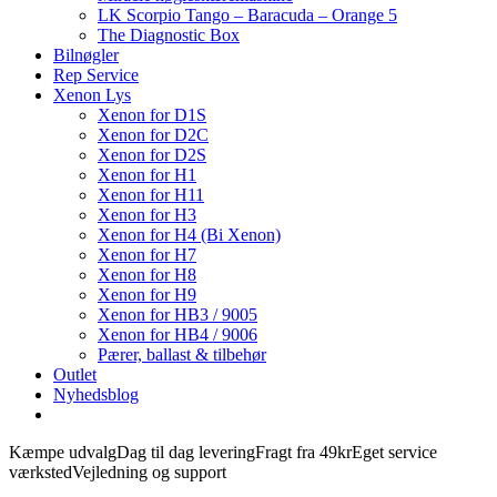
LK Scorpio Tango – Baracuda – Orange 5
The Diagnostic Box
Bilnøgler
Rep Service
Xenon Lys
Xenon for D1S
Xenon for D2C
Xenon for D2S
Xenon for H1
Xenon for H11
Xenon for H3
Xenon for H4 (Bi Xenon)
Xenon for H7
Xenon for H8
Xenon for H9
Xenon for HB3 / 9005
Xenon for HB4 / 9006
Pærer, ballast & tilbehør
Outlet
Nyhedsblog
Kæmpe udvalg
Dag til dag levering
Fragt fra 49kr
Eget service
værksted
Vejledning og support