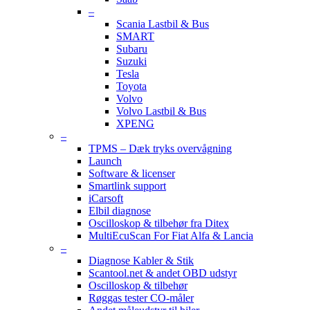
–
Scania Lastbil & Bus
SMART
Subaru
Suzuki
Tesla
Toyota
Volvo
Volvo Lastbil & Bus
XPENG
–
TPMS – Dæk tryks overvågning
Launch
Software & licenser
Smartlink support
iCarsoft
Elbil diagnose
Oscilloskop & tilbehør fra Ditex
MultiEcuScan For Fiat Alfa & Lancia
–
Diagnose Kabler & Stik
Scantool.net & andet OBD udstyr
Oscilloskop & tilbehør
Røggas tester CO-måler