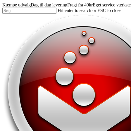
Skip
Kæmpe udvalg
Dag til dag levering
Fragt fra 49kr
Eget service værkst
to
Hit enter to search or ESC to close
main
Close
content
Search