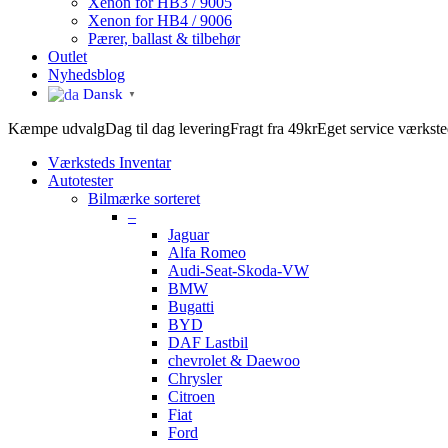
Xenon for HB3 / 9005
Xenon for HB4 / 9006
Pærer, ballast & tilbehør
Outlet
Nyhedsblog
Dansk
▼
Kæmpe udvalg
Dag til dag levering
Fragt fra 49kr
Eget service værkst
Værksteds Inventar
Autotester
Bilmærke sorteret
–
Jaguar
Alfa Romeo
Audi-Seat-Skoda-VW
BMW
Bugatti
BYD
DAF Lastbil
chevrolet & Daewoo
Chrysler
Citroen
Fiat
Ford