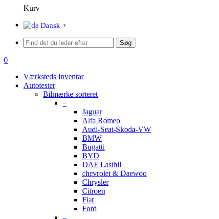
Kurv
Menu
Dansk
▼
Søg
search
0
Menu
Værksteds Inventar
Autotester
Bilmærke sorteret
–
Jaguar
Alfa Romeo
Audi-Seat-Skoda-VW
BMW
Bugatti
BYD
DAF Lastbil
chevrolet & Daewoo
Chrysler
Citroen
Fiat
Ford
–