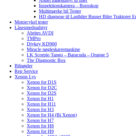
Andet måleudstyr til biler
Inspektionskamera – Boroskop
Multimærke bil Tester
HD diagnose til Lastbiler Busser Biler Traktorer 
Motorcykel tester
Låsesmedsudstyr
Abrites AVDI
TMPro
Diykey KD900
Miracle nøgleskæremaskine
LK Scorpio Tango – Baracuda – Orange 5
The Diagnostic Box
Bilnøgler
Rep Service
Xenon Lys
Xenon for D1S
Xenon for D2C
Xenon for D2S
Xenon for H1
Xenon for H11
Xenon for H3
Xenon for H4 (Bi Xenon)
Xenon for H7
Xenon for H8
Xenon for H9