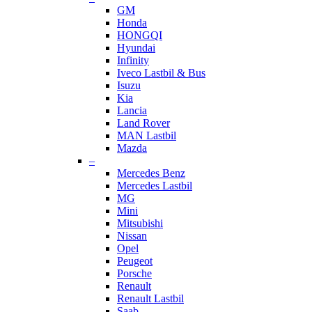
GM
Honda
HONGQI
Hyundai
Infinity
Iveco Lastbil & Bus
Isuzu
Kia
Lancia
Land Rover
MAN Lastbil
Mazda
–
Mercedes Benz
Mercedes Lastbil
MG
Mini
Mitsubishi
Nissan
Opel
Peugeot
Porsche
Renault
Renault Lastbil
Saab