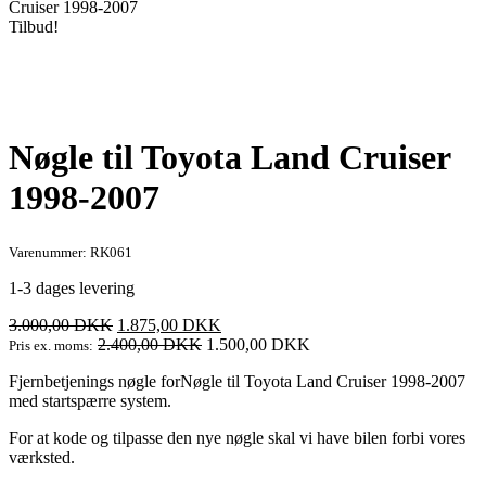
Cruiser 1998-2007
Tilbud!
Nøgle til Toyota Land Cruiser
1998-2007
Varenummer: RK061
1-3 dages levering
Den
Den
3.000,00
DKK
1.875,00
DKK
oprindelige
aktuelle
2.400,00
DKK
1.500,00
DKK
Pris ex. moms:
pris
pris
Fjernbetjenings nøgle forNøgle til Toyota Land Cruiser 1998-2007
var:
er:
med startspærre system.
3.000,00 DKK.
1.875,00 DKK.
For at kode og tilpasse den nye nøgle skal vi have bilen forbi vores
værksted.