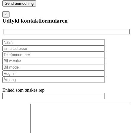
Please
leave
this
×
field
Udfyld kontaktformularen
empty.
Enhed som ønskes rep