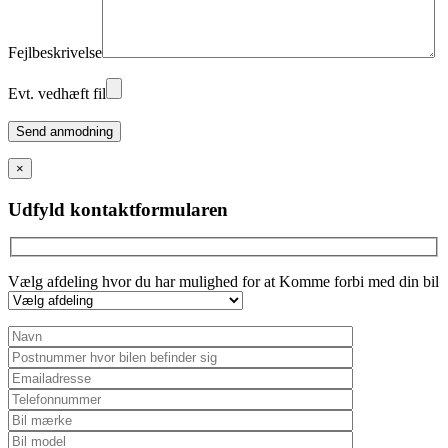
Fejlbeskrivelse
Evt. vedhæft fil
Please
leave
this
×
field
empty.
Udfyld kontaktformularen
Vælg afdeling hvor du har mulighed for at Komme forbi med din bil