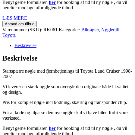
Benyt gerne formularen
her
for booking af tid til ny nøgle , du vil
herefter modtage uforpligtende tilbud.
LÆS MERE
Anmod om tilbud
Varenummer (SKU):
RK061
Kategorier:
Bilnøgler
,
Nøgler til
Toyota
Beskrivelse
Beskrivelse
Startspærre nøgle med fjernbetjenings til Toyota Land Cruiser 1998-
2007
Vi leverer en stærk nøgle som overgår den originale både i kvalitet
og design.
Pris for komplet nøgle incl kodning, skæring og transponder chip.
For at kode og tilpasse den nye nøgle skal vi have bilen forbi vores
værksted.
Benyt gerne formularen
her
for booking af tid til ny nøgle , du vil
herefter modtage uforpligtende tilbud.