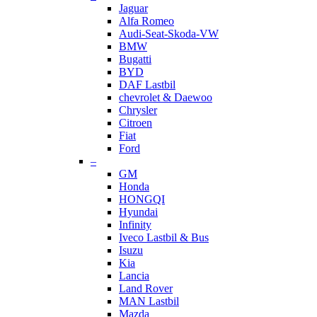
Jaguar
Alfa Romeo
Audi-Seat-Skoda-VW
BMW
Bugatti
BYD
DAF Lastbil
chevrolet & Daewoo
Chrysler
Citroen
Fiat
Ford
–
GM
Honda
HONGQI
Hyundai
Infinity
Iveco Lastbil & Bus
Isuzu
Kia
Lancia
Land Rover
MAN Lastbil
Mazda