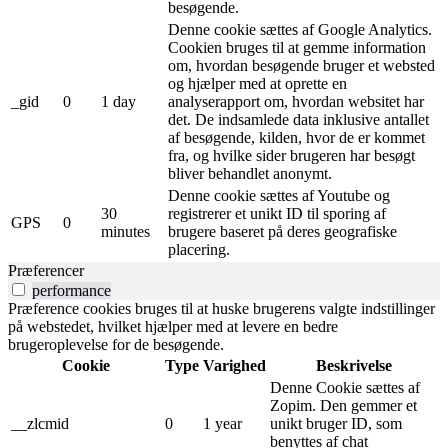
besøgende.
Denne cookie sættes af Google Analytics.
Cookien bruges til at gemme information
om, hvordan besøgende bruger et websted
og hjælper med at oprette en
_gid
0
1 day
analyserapport om, hvordan websitet har
det. De indsamlede data inklusive antallet
af besøgende, kilden, hvor de er kommet
fra, og hvilke sider brugeren har besøgt
bliver behandlet anonymt.
Denne cookie sættes af Youtube og
30
registrerer et unikt ID til sporing af
GPS
0
minutes
brugere baseret på deres geografiske
placering.
Præferencer
performance
Præference cookies bruges til at huske brugerens valgte indstillinger
på webstedet, hvilket hjælper med at levere en bedre
brugeroplevelse for de besøgende.
Cookie
Type
Varighed
Beskrivelse
Denne Cookie sættes af
Zopim. Den gemmer et
__zlcmid
0
1 year
unikt bruger ID, som
benyttes af chat