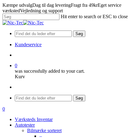
Skip
Kæmpe udvalg
Dag til dag levering
Fragt fra 49kr
Eget service
to
værksted
Vejledning og support
main
Hit enter to search or ESC to close
content
Close
Search
Søg
Kundeservice
search
0
was successfully added to your cart.
Kurv
Menu
Søg
search
0
Menu
Værksteds Inventar
Autotester
Bilmærke sorteret
–