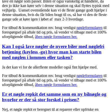
lave en nøgle som passer. Bilen er også vanskelig at håndtere, da
den jo ikke kan køre selv i denne situation og skal flyttes typisk med
vejhjælp. Uanset ovenstående kan vi de fleste gange godt hjælpe i
denne situation, hvis du får bilen bragt til os, så har vi den de fleste
gange ude at køre igen i løbet af max 2-3 hverdage.
For tilbud & kommunikation mv. brug venligst
nøgleformularen
til
forespørgsel på aftale tid og pris, så vender vi tilbage med et 100%
uforpligtende tilbud,
åben nøgle formularen her.
Kan I også lave nøgler de nyere biler med nøglefri
betjening (keyless -go) hvor man kan starte bilen
med nøglen i lommen eller tasken?
Ja det kan vi for de allerfleste modeller også fint hjælpe med.
For tilbud & kommunikation mv. brug venligst
nøgleformularen
til
forespørgsel på aftale tid og pris, så vender vi tilbage med et 100%
uforpligtende tilbud,
åben nøgle formularen her.
Er et nøgle repkit det samme som en ny bilnøgle og
hvorfor er der så stor forskel i prisen?
Nej, et nøgle repkit er beregnet til at reparere eller opfriske en