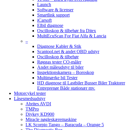
Launch
Software & licenser
Smartlink support
iCarsoft
Elbil diagnose
Oscilloskop & tilbehør fra Ditex
MultiEcuScan For Fiat Alfa & Lancia
–
Diagnose Kabler & Stik
Scantool.net & andet OBD udstyr
Oscilloskop & tilbehør
Røggas tester CO-måler
Andet måleudstyr til biler
Inspektionskamera – Boroskop
Multimærke bil Tester
HD diagnose til Lastbiler Busser Biler Traktorer
Entreprenør Både stationær mv.
Motorcykel tester
Låsesmedsudstyr
Abrites AVDI
TMPro
Diykey KD900
Miracle nøgleskæremaskine
LK Scorpio Tango – Baracuda – Orange 5
The Diagnostic Box