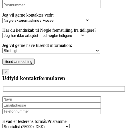
Jeg vil gerne kontaktes vedr:
Har du kendtskab til Nøgle fremstilling fra tidligere?
Jeg vil gerne have tilsendt information:
Please
leave
this
×
field
Udfyld kontaktformularen
empty.
Hvad er testerens formål/Prisramme