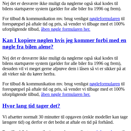
Nej det er desværre ikke muligt da nøglerne også skal kodes til
bilens startspærre system (gælder for alle biler fra 1996 og frem).
For tilbud & kommunikation mv. brug venligst
nøgleformularen
til
forespørgsel på aftale tid og pris, så vender vi tilbage med et 100%
uforpligtende tilbud,
åben nøgle formularen her.
Kan I kopiere nøglen hvis jeg kommer forbi med en
nøgle fra bilen alene?
Nej det er desværre ikke muligt da nøglerne også skal kodes til
bilens startspærre system (gælder for alle biler fra 1996 og frem),
desuden vil vi meget gerne afprøve dem i låsen så vi er sikker på at
alt virker når du kører herfra.
For tilbud & kommunikation mv. brug venligst
nøgleformularen
til
forespørgsel på aftale tid og pris, så vender vi tilbage med et 100%
uforpligtende tilbud,
åben nøgle formularen her.
Hvor lang tid tager det?
Vi afsætter normalt 30 minutter til opgaven (enkle modeller kan tage
længere tid) og derfor er det bedst at aftale en tid på forhånd.