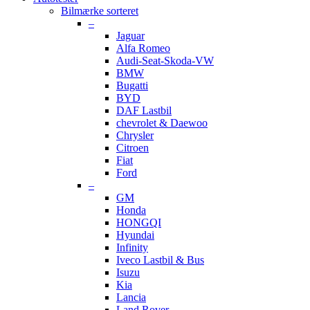
Bilmærke sorteret
–
Jaguar
Alfa Romeo
Audi-Seat-Skoda-VW
BMW
Bugatti
BYD
DAF Lastbil
chevrolet & Daewoo
Chrysler
Citroen
Fiat
Ford
–
GM
Honda
HONGQI
Hyundai
Infinity
Iveco Lastbil & Bus
Isuzu
Kia
Lancia
Land Rover