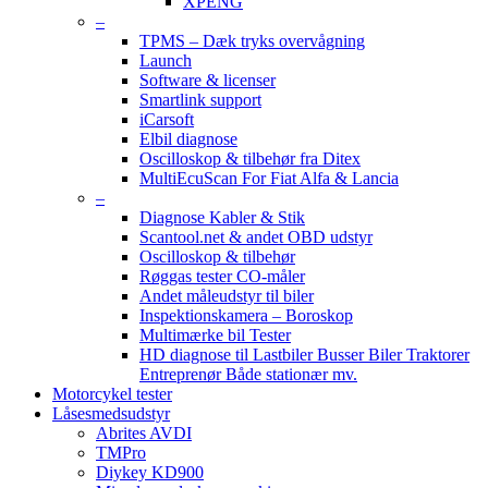
XPENG
–
TPMS – Dæk tryks overvågning
Launch
Software & licenser
Smartlink support
iCarsoft
Elbil diagnose
Oscilloskop & tilbehør fra Ditex
MultiEcuScan For Fiat Alfa & Lancia
–
Diagnose Kabler & Stik
Scantool.net & andet OBD udstyr
Oscilloskop & tilbehør
Røggas tester CO-måler
Andet måleudstyr til biler
Inspektionskamera – Boroskop
Multimærke bil Tester
HD diagnose til Lastbiler Busser Biler Traktorer
Entreprenør Både stationær mv.
Motorcykel tester
Låsesmedsudstyr
Abrites AVDI
TMPro
Diykey KD900