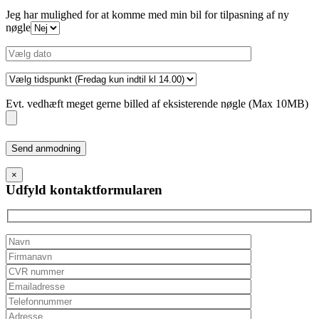
Jeg har mulighed for at komme med min bil for tilpasning af ny
nøgle
Evt. vedhæft meget gerne billed af eksisterende nøgle (Max 10MB)
Please
leave
this
×
field
Udfyld kontaktformularen
empty.