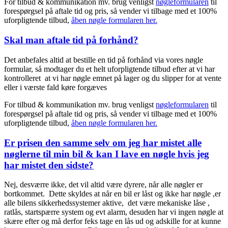
For tilbud & kommunikation mv. brug venligst
nøgleformularen
til
forespørgsel på aftale tid og pris, så vender vi tilbage med et 100%
uforpligtende tilbud,
åben nøgle formularen her.
Skal man aftale tid på forhånd?
Det anbefales altid at bestille en tid på forhånd via vores nøgle
formular, så modtager du et helt uforpligtende tilbud efter at vi har
kontrolleret at vi har nøgle emnet på lager og du slipper for at vente
eller i værste fald køre forgæves
For tilbud & kommunikation mv. brug venligst
nøgleformularen
til
forespørgsel på aftale tid og pris, så vender vi tilbage med et 100%
uforpligtende tilbud,
åben nøgle formularen her.
Er prisen den samme selv om jeg har mistet alle
nøglerne til min bil & kan I lave en nøgle hvis jeg
har mistet den sidste?
Nej, desværre ikke, det vil altid være dyrere, når alle nøgler er
bortkommet. Dette skyldes at når en bil er låst og ikke har nøgle ,er
alle bilens sikkerhedssystemer aktive, det være mekaniske låse ,
ratlås, startspærre system og evt alarm, desuden har vi ingen nøgle at
skære efter og må derfor feks tage en lås ud og adskille for at kunne