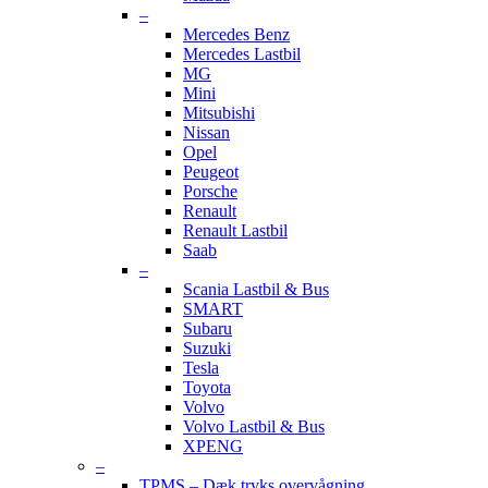
–
Mercedes Benz
Mercedes Lastbil
MG
Mini
Mitsubishi
Nissan
Opel
Peugeot
Porsche
Renault
Renault Lastbil
Saab
–
Scania Lastbil & Bus
SMART
Subaru
Suzuki
Tesla
Toyota
Volvo
Volvo Lastbil & Bus
XPENG
–
TPMS – Dæk tryks overvågning