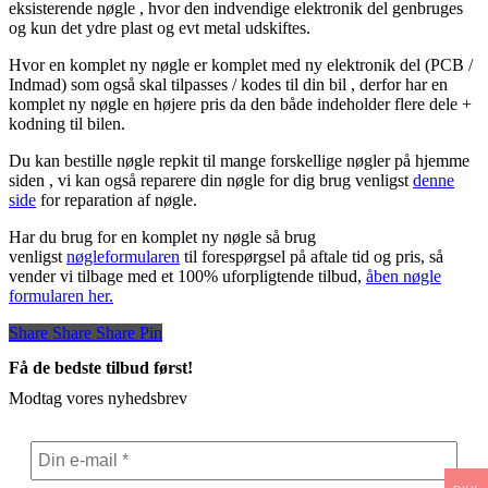
eksisterende nøgle , hvor den indvendige elektronik del genbruges
og kun det ydre plast og evt metal udskiftes.
Hvor en komplet ny nøgle er komplet med ny elektronik del (PCB /
Indmad) som også skal tilpasses / kodes til din bil , derfor har en
komplet ny nøgle en højere pris da den både indeholder flere dele +
kodning til bilen.
Du kan bestille nøgle repkit til mange forskellige nøgler på hjemme
siden , vi kan også reparere din nøgle for dig brug venligst
denne
side
for reparation af nøgle.
Har du brug for en komplet ny nøgle så brug
venligst
nøgleformularen
til forespørgsel på aftale tid og pris, så
vender vi tilbage med et 100% uforpligtende tilbud,
åben nøgle
formularen her.
Share
Share
Share
Share
Pin
Få de bedste tilbud først!
Modtag vores nyhedsbrev