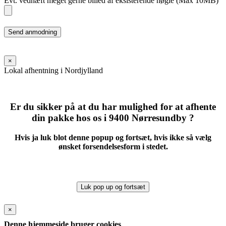
Evt. vedhæft meget gerne billed af eksisterende nøgle (Max 10MB)
Please
leave
this
field
×
empty.
Lokal afhentning i Nordjylland
Er du sikker på at du har mulighed for at afhente
din pakke hos os i 9400 Nørresundby ?
Hvis ja luk blot denne popup og fortsæt, hvis ikke så vælg
ønsket forsendelsesform i stedet.
Luk pop up og fortsæt
×
Denne hjemmeside bruger cookies