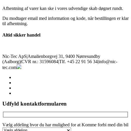
Afhentning af varer kan ske i vores udvendige skab døgnet rundt.
Du modtager email med information og kode, når bestillingen er klar
til afhentning.
Altid sikker handel
Nic-Tec ApS
|
Amalienborgvej 31, 9400 Nørresundby
(Aalborg)
|
CVR nr.: 31596084
|
Tlf. +45 22 91 56 34
|
info@nic-
tec.com
facebook
linkedin
youtube
instagram
Udfyld kontaktformularen
Vælg afdeling hvor du har mulighed for at Komme forbi med din bil