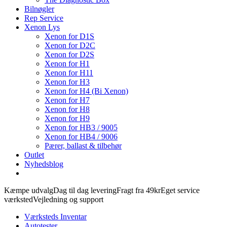
Bilnøgler
Rep Service
Xenon Lys
Xenon for D1S
Xenon for D2C
Xenon for D2S
Xenon for H1
Xenon for H11
Xenon for H3
Xenon for H4 (Bi Xenon)
Xenon for H7
Xenon for H8
Xenon for H9
Xenon for HB3 / 9005
Xenon for HB4 / 9006
Pærer, ballast & tilbehør
Outlet
Nyhedsblog
Kæmpe udvalg
Dag til dag levering
Fragt fra 49kr
Eget service
værksted
Vejledning og support
Værksteds Inventar
Autotester