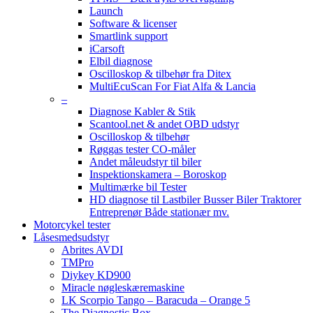
Launch
Software & licenser
Smartlink support
iCarsoft
Elbil diagnose
Oscilloskop & tilbehør fra Ditex
MultiEcuScan For Fiat Alfa & Lancia
–
Diagnose Kabler & Stik
Scantool.net & andet OBD udstyr
Oscilloskop & tilbehør
Røggas tester CO-måler
Andet måleudstyr til biler
Inspektionskamera – Boroskop
Multimærke bil Tester
HD diagnose til Lastbiler Busser Biler Traktorer
Entreprenør Både stationær mv.
Motorcykel tester
Låsesmedsudstyr
Abrites AVDI
TMPro
Diykey KD900
Miracle nøgleskæremaskine
LK Scorpio Tango – Baracuda – Orange 5
The Diagnostic Box