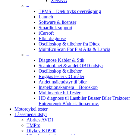
XPENG
–
TPMS – Dæk tryks overvågning
Launch
Software & licenser
Smartlink support
iCarsoft
Elbil diagnose
Oscilloskop & tilbehør fra Ditex
MultiEcuScan For Fiat Alfa & Lancia
–
Diagnose Kabler & Stik
Scantool.net & andet OBD udstyr
Oscilloskop & tilbehør
Røggas tester CO-måler
Andet måleudstyr til biler
Inspektionskamera – Boroskop
Multimærke bil Tester
HD diagnose til Lastbiler Busser Biler Traktorer
Entreprenør Både stationær mv.
Motorcykel tester
Låsesmedsudstyr
Abrites AVDI
TMPro
Diykey KD900