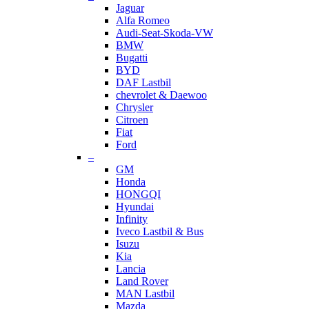
Jaguar
Alfa Romeo
Audi-Seat-Skoda-VW
BMW
Bugatti
BYD
DAF Lastbil
chevrolet & Daewoo
Chrysler
Citroen
Fiat
Ford
–
GM
Honda
HONGQI
Hyundai
Infinity
Iveco Lastbil & Bus
Isuzu
Kia
Lancia
Land Rover
MAN Lastbil
Mazda