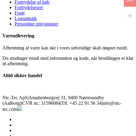
DKK
Fortrydelse af køb
Fortrydelsesret
Fragt
Logstatistik
Personlige oplysninger
Vareudlevering
Afhentning af varer kan ske i vores udvendige skab døgnet rundt.
Du modtager email med information og kode, når bestillingen er klar
til afhentning.
Altid sikker handel
Nic-Tec ApS
|
Amalienborgvej 31, 9400 Nørresundby
(Aalborg)
|
CVR nr.: 31596084
|
Tlf. +45 22 91 56 34
|
info@nic-
tec.com
facebook
linkedin
youtube
instagram