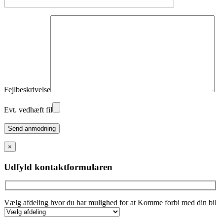
Fejlbeskrivelse
Evt. vedhæft fil
Please
leave
this
×
field
empty.
Udfyld kontaktformularen
Vælg afdeling hvor du har mulighed for at Komme forbi med din bil