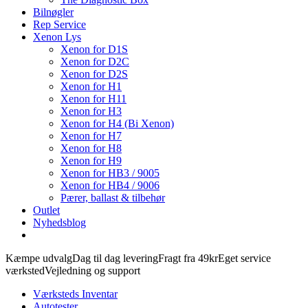
Bilnøgler
Rep Service
Xenon Lys
Xenon for D1S
Xenon for D2C
Xenon for D2S
Xenon for H1
Xenon for H11
Xenon for H3
Xenon for H4 (Bi Xenon)
Xenon for H7
Xenon for H8
Xenon for H9
Xenon for HB3 / 9005
Xenon for HB4 / 9006
Pærer, ballast & tilbehør
Outlet
Nyhedsblog
Kæmpe udvalg
Dag til dag levering
Fragt fra 49kr
Eget service
værksted
Vejledning og support
Værksteds Inventar
Autotester