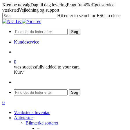
Skip
Kæmpe udvalg
Dag til dag levering
Fragt fra 49kr
Eget service
to
værksted
Vejledning og support
main
Hit enter to search or ESC to close
content
Close
Search
Søg
Kundeservice
search
0
was successfully added to your cart.
Kurv
Menu
Søg
search
0
Menu
Værksteds Inventar
Autotester
Bilmærke sorteret
–