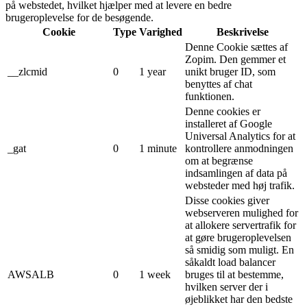
på webstedet, hvilket hjælper med at levere en bedre
brugeroplevelse for de besøgende.
Cookie
Type
Varighed
Beskrivelse
Denne Cookie sættes af
Zopim. Den gemmer et
__zlcmid
0
1 year
unikt bruger ID, som
benyttes af chat
funktionen.
Denne cookies er
installeret af Google
Universal Analytics for at
_gat
0
1 minute
kontrollere anmodningen
om at begrænse
indsamlingen af ​​data på
websteder med høj trafik.
Disse cookies giver
webserveren mulighed for
at allokere servertrafik for
at gøre brugeroplevelsen
så smidig som muligt. En
såkaldt load balancer
AWSALB
0
1 week
bruges til at bestemme,
hvilken server der i
øjeblikket har den bedste