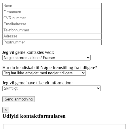
Jeg vil gerne kontaktes vedr:
Har du kendtskab til Nøgle fremstilling fra tidligere?
Jeg vil gerne have tilsendt information:
Please
leave
this
×
field
Udfyld kontaktformularen
empty.