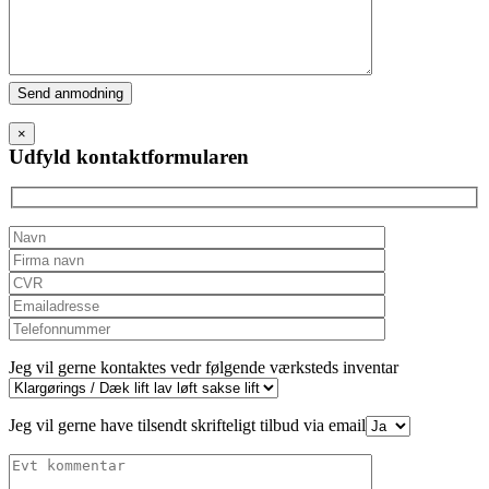
Please
leave
this
×
field
Udfyld kontaktformularen
empty.
Jeg vil gerne kontaktes vedr følgende værksteds inventar
Jeg vil gerne have tilsendt skrifteligt tilbud via email