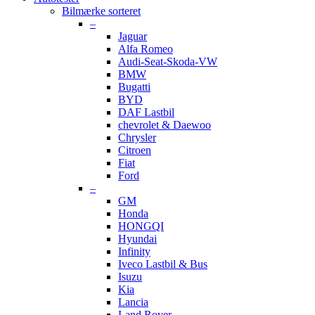
Bilmærke sorteret
–
Jaguar
Alfa Romeo
Audi-Seat-Skoda-VW
BMW
Bugatti
BYD
DAF Lastbil
chevrolet & Daewoo
Chrysler
Citroen
Fiat
Ford
–
GM
Honda
HONGQI
Hyundai
Infinity
Iveco Lastbil & Bus
Isuzu
Kia
Lancia
Land Rover