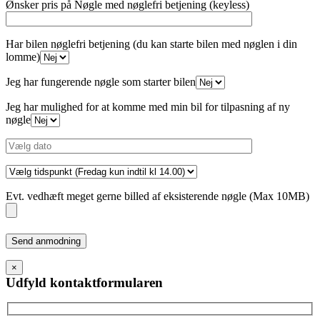
Ønsker pris på Nøgle med nøglefri betjening (keyless)
Har bilen nøglefri betjening (du kan starte bilen med nøglen i din
lomme)
Jeg har fungerende nøgle som starter bilen
Jeg har mulighed for at komme med min bil for tilpasning af ny
nøgle
Evt. vedhæft meget gerne billed af eksisterende nøgle (Max 10MB)
Please
leave
this
×
field
Udfyld kontaktformularen
empty.