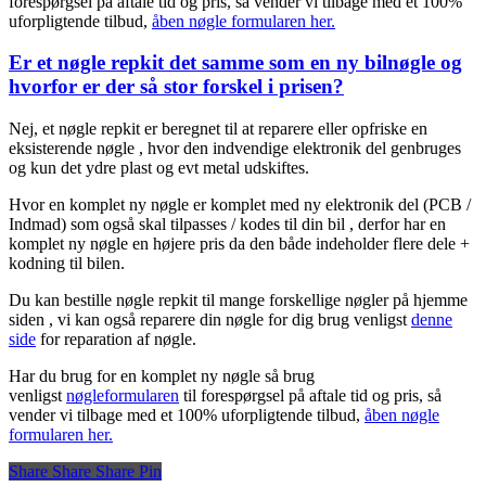
forespørgsel på aftale tid og pris, så vender vi tilbage med et 100%
uforpligtende tilbud,
åben nøgle formularen her.
Er et nøgle repkit det samme som en ny bilnøgle og
hvorfor er der så stor forskel i prisen?
Nej, et nøgle repkit er beregnet til at reparere eller opfriske en
eksisterende nøgle , hvor den indvendige elektronik del genbruges
og kun det ydre plast og evt metal udskiftes.
Hvor en komplet ny nøgle er komplet med ny elektronik del (PCB /
Indmad) som også skal tilpasses / kodes til din bil , derfor har en
komplet ny nøgle en højere pris da den både indeholder flere dele +
kodning til bilen.
Du kan bestille nøgle repkit til mange forskellige nøgler på hjemme
siden , vi kan også reparere din nøgle for dig brug venligst
denne
side
for reparation af nøgle.
Har du brug for en komplet ny nøgle så brug
venligst
nøgleformularen
til forespørgsel på aftale tid og pris, så
vender vi tilbage med et 100% uforpligtende tilbud,
åben nøgle
formularen her.
Share
Share
Share
Share
Pin