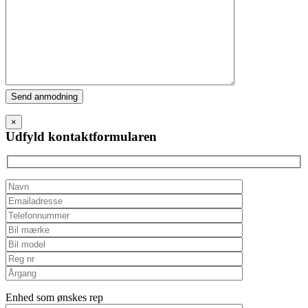
Please
leave
this
×
field
Udfyld kontaktformularen
empty.
Enhed som ønskes rep