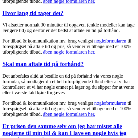
uforpligtende tilbud,
åben nøgle formularen her.
Hvor lang tid tager det?
Vi afsætter normalt 30 minutter til opgaven (enkle modeller kan tage
længere tid) og derfor er det bedst at aftale en tid på forhånd.
For tilbud & kommunikation mv. brug venligst
nøgleformularen
til
forespørgsel på aftale tid og pris, så vender vi tilbage med et 100%
uforpligtende tilbud,
åben nøgle formularen her.
Skal man aftale tid på forhånd?
Det anbefales altid at bestille en tid på forhånd via vores nøgle
formular, så modtager du et helt uforpligtende tilbud efter at vi har
kontrolleret at vi har nøgle emnet på lager og du slipper for at vente
eller i værste fald køre forgæves
For tilbud & kommunikation mv. brug venligst
nøgleformularen
til
forespørgsel på aftale tid og pris, så vender vi tilbage med et 100%
uforpligtende tilbud,
åben nøgle formularen her.
Er prisen den samme selv om jeg har mistet alle
nøglerne til min bil & kan I lave en nøgle hvis jeg