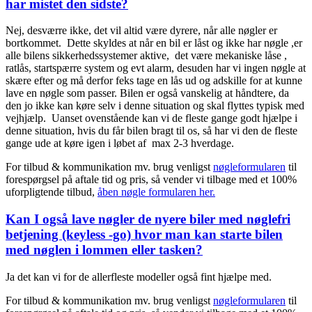
har mistet den sidste?
Nej, desværre ikke, det vil altid være dyrere, når alle nøgler er
bortkommet. Dette skyldes at når en bil er låst og ikke har nøgle ,er
alle bilens sikkerhedssystemer aktive, det være mekaniske låse ,
ratlås, startspærre system og evt alarm, desuden har vi ingen nøgle at
skære efter og må derfor feks tage en lås ud og adskille for at kunne
lave en nøgle som passer. Bilen er også vanskelig at håndtere, da
den jo ikke kan køre selv i denne situation og skal flyttes typisk med
vejhjælp. Uanset ovenstående kan vi de fleste gange godt hjælpe i
denne situation, hvis du får bilen bragt til os, så har vi den de fleste
gange ude at køre igen i løbet af max 2-3 hverdage.
For tilbud & kommunikation mv. brug venligst
nøgleformularen
til
forespørgsel på aftale tid og pris, så vender vi tilbage med et 100%
uforpligtende tilbud,
åben nøgle formularen her.
Kan I også lave nøgler de nyere biler med nøglefri
betjening (keyless -go) hvor man kan starte bilen
med nøglen i lommen eller tasken?
Ja det kan vi for de allerfleste modeller også fint hjælpe med.
For tilbud & kommunikation mv. brug venligst
nøgleformularen
til