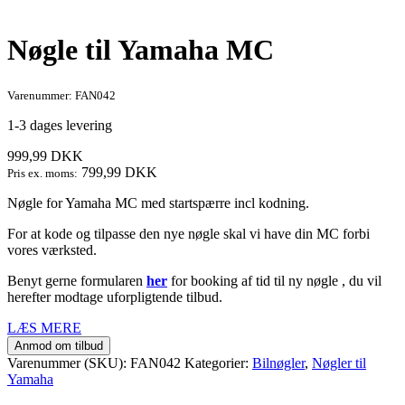
Nøgle til Yamaha MC
Varenummer: FAN042
1-3 dages levering
999,99
DKK
799,99
DKK
Pris ex. moms:
Nøgle for Yamaha MC med startspærre incl kodning.
For at kode og tilpasse den nye nøgle skal vi have din MC forbi
vores værksted.
Benyt gerne formularen
her
for booking af tid til ny nøgle , du vil
herefter modtage uforpligtende tilbud.
LÆS MERE
Anmod om tilbud
Varenummer (SKU):
FAN042
Kategorier:
Bilnøgler
,
Nøgler til
Yamaha