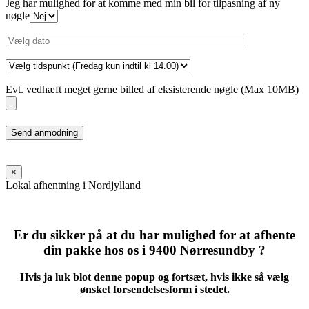
Jeg har mulighed for at komme med min bil for tilpasning af ny
nøgle
Evt. vedhæft meget gerne billed af eksisterende nøgle (Max 10MB)
Please
leave
this
field
×
empty.
Lokal afhentning i Nordjylland
Er du sikker på at du har mulighed for at afhente
din pakke hos os i 9400 Nørresundby ?
Hvis ja luk blot denne popup og fortsæt, hvis ikke så vælg
ønsket forsendelsesform i stedet.