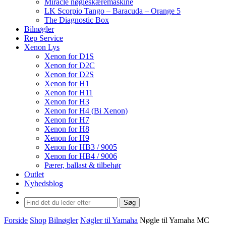
Miracle nøgleskæremaskine
LK Scorpio Tango – Baracuda – Orange 5
The Diagnostic Box
Bilnøgler
Rep Service
Xenon Lys
Xenon for D1S
Xenon for D2C
Xenon for D2S
Xenon for H1
Xenon for H11
Xenon for H3
Xenon for H4 (Bi Xenon)
Xenon for H7
Xenon for H8
Xenon for H9
Xenon for HB3 / 9005
Xenon for HB4 / 9006
Pærer, ballast & tilbehør
Outlet
Nyhedsblog
Søg
Forside
Shop
Bilnøgler
Nøgler til Yamaha
Nøgle til Yamaha MC