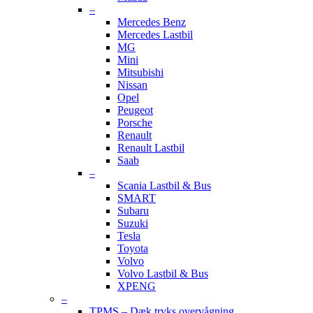
–
Mercedes Benz
Mercedes Lastbil
MG
Mini
Mitsubishi
Nissan
Opel
Peugeot
Porsche
Renault
Renault Lastbil
Saab
–
Scania Lastbil & Bus
SMART
Subaru
Suzuki
Tesla
Toyota
Volvo
Volvo Lastbil & Bus
XPENG
–
TPMS – Dæk tryks overvågning