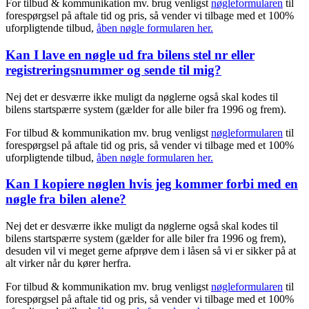
For tilbud & kommunikation mv. brug venligst
nøgleformularen
til
forespørgsel på aftale tid og pris, så vender vi tilbage med et 100%
uforpligtende tilbud,
åben nøgle formularen her.
Kan I lave en nøgle ud fra bilens stel nr eller
registreringsnummer og sende til mig?
Nej det er desværre ikke muligt da nøglerne også skal kodes til
bilens startspærre system (gælder for alle biler fra 1996 og frem).
For tilbud & kommunikation mv. brug venligst
nøgleformularen
til
forespørgsel på aftale tid og pris, så vender vi tilbage med et 100%
uforpligtende tilbud,
åben nøgle formularen her.
Kan I kopiere nøglen hvis jeg kommer forbi med en
nøgle fra bilen alene?
Nej det er desværre ikke muligt da nøglerne også skal kodes til
bilens startspærre system (gælder for alle biler fra 1996 og frem),
desuden vil vi meget gerne afprøve dem i låsen så vi er sikker på at
alt virker når du kører herfra.
For tilbud & kommunikation mv. brug venligst
nøgleformularen
til
forespørgsel på aftale tid og pris, så vender vi tilbage med et 100%