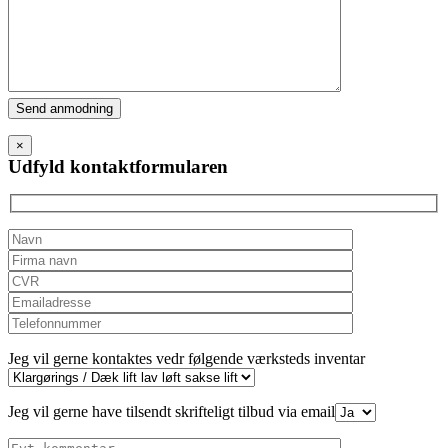
Please
leave
this
×
field
Udfyld kontaktformularen
empty.
Jeg vil gerne kontaktes vedr følgende værksteds inventar
Jeg vil gerne have tilsendt skrifteligt tilbud via email