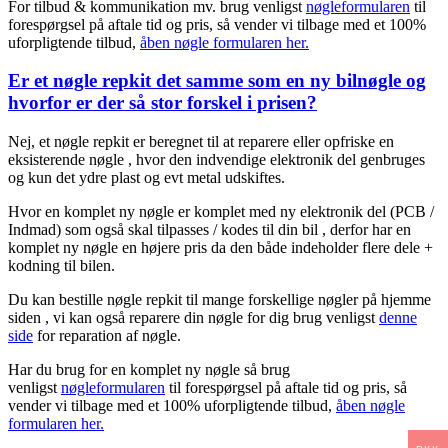
For tilbud & kommunikation mv. brug venligst
nøgleformularen
til
forespørgsel på aftale tid og pris, så vender vi tilbage med et 100%
uforpligtende tilbud,
åben nøgle formularen her.
Er et nøgle repkit det samme som en ny bilnøgle og
hvorfor er der så stor forskel i prisen?
Nej, et nøgle repkit er beregnet til at reparere eller opfriske en
eksisterende nøgle , hvor den indvendige elektronik del genbruges
og kun det ydre plast og evt metal udskiftes.
Hvor en komplet ny nøgle er komplet med ny elektronik del (PCB /
Indmad) som også skal tilpasses / kodes til din bil , derfor har en
komplet ny nøgle en højere pris da den både indeholder flere dele +
kodning til bilen.
Du kan bestille nøgle repkit til mange forskellige nøgler på hjemme
siden , vi kan også reparere din nøgle for dig brug venligst
denne
side
for reparation af nøgle.
Har du brug for en komplet ny nøgle så brug
venligst
nøgleformularen
til forespørgsel på aftale tid og pris, så
vender vi tilbage med et 100% uforpligtende tilbud,
åben nøgle
formularen her.