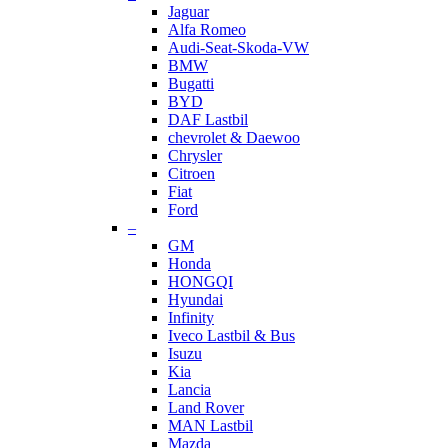
Jaguar
Alfa Romeo
Audi-Seat-Skoda-VW
BMW
Bugatti
BYD
DAF Lastbil
chevrolet & Daewoo
Chrysler
Citroen
Fiat
Ford
–
GM
Honda
HONGQI
Hyundai
Infinity
Iveco Lastbil & Bus
Isuzu
Kia
Lancia
Land Rover
MAN Lastbil
Mazda