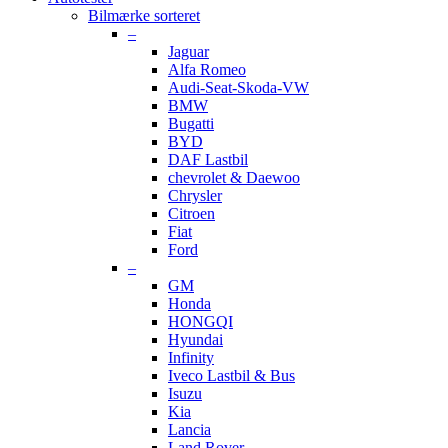
Bilmærke sorteret
–
Jaguar
Alfa Romeo
Audi-Seat-Skoda-VW
BMW
Bugatti
BYD
DAF Lastbil
chevrolet & Daewoo
Chrysler
Citroen
Fiat
Ford
–
GM
Honda
HONGQI
Hyundai
Infinity
Iveco Lastbil & Bus
Isuzu
Kia
Lancia
Land Rover