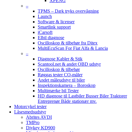
XPENG
–
TPMS – Dæk tryks overvågning
Launch
Software & licenser
Smartlink support
iCarsoft
Elbil diagnose
Oscilloskop & tilbehør fra Ditex
MultiEcuScan For Fiat Alfa & Lancia
–
Diagnose Kabler & Stik
Scantool.net & andet OBD udstyr
Oscilloskop & tilbehør
Røggas tester CO-måler
Andet måleudstyr til biler
Inspektionskamera – Boroskop
Multimærke bil Tester
HD diagnose til Lastbiler Busser Biler Traktorer
Entreprenør Både stationær mv.
Motorcykel tester
Låsesmedsudstyr
Abrites AVDI
TMPro
Diykey KD900