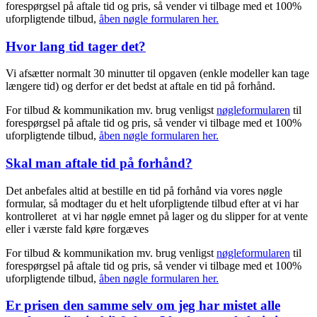
forespørgsel på aftale tid og pris, så vender vi tilbage med et 100%
uforpligtende tilbud,
åben nøgle formularen her.
Hvor lang tid tager det?
Vi afsætter normalt 30 minutter til opgaven (enkle modeller kan tage
længere tid) og derfor er det bedst at aftale en tid på forhånd.
For tilbud & kommunikation mv. brug venligst
nøgleformularen
til
forespørgsel på aftale tid og pris, så vender vi tilbage med et 100%
uforpligtende tilbud,
åben nøgle formularen her.
Skal man aftale tid på forhånd?
Det anbefales altid at bestille en tid på forhånd via vores nøgle
formular, så modtager du et helt uforpligtende tilbud efter at vi har
kontrolleret at vi har nøgle emnet på lager og du slipper for at vente
eller i værste fald køre forgæves
For tilbud & kommunikation mv. brug venligst
nøgleformularen
til
forespørgsel på aftale tid og pris, så vender vi tilbage med et 100%
uforpligtende tilbud,
åben nøgle formularen her.
Er prisen den samme selv om jeg har mistet alle