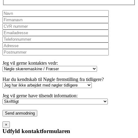
Jeg vil gerne kontaktes vedr:
Har du kendtskab til Nøgle fremstilling fra tidligere?
Jeg vil gerne have tilsendt information:
Please
leave
this
×
field
Udfyld kontaktformularen
empty.