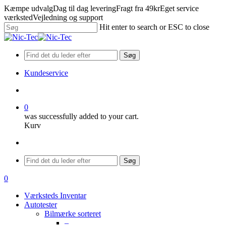
Skip
Kæmpe udvalg
Dag til dag levering
Fragt fra 49kr
Eget service
to
værksted
Vejledning og support
main
Hit enter to search or ESC to close
content
Close
Search
Søg
Kundeservice
search
0
was successfully added to your cart.
Kurv
Menu
Søg
search
0
Menu
Værksteds Inventar
Autotester
Bilmærke sorteret
–