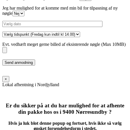
Jeg har mulighed for at komme med min bil for tilpasning af ny
nøgle
Evt. vedhæft meget gerne billed af eksisterende nøgle (Max 10MB)
Please
leave
this
field
×
empty.
Lokal afhentning i Nordjylland
Er du sikker på at du har mulighed for at afhente
din pakke hos os i 9400 Nørresundby ?
Hvis ja luk blot denne popup og fortsæt, hvis ikke så vælg
ønsket forsendelsesform i stedet.