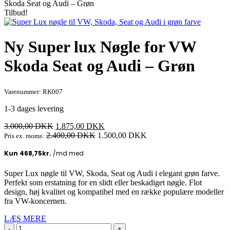
Skoda Seat og Audi – Grøn
Tilbud!
Ny Super lux Nøgle for VW
Skoda Seat og Audi – Grøn
Varenummer: RK007
1-3 dages levering
Den
Den
3.000,00
DKK
1.875,00
DKK
oprindelige
aktuelle
2.400,00
DKK
1.500,00
DKK
Pris ex. moms:
pris
pris
var:
er:
3.000,00 DKK.
1.875,00 DKK.
Super Lux nøgle til VW, Skoda, Seat og Audi i elegant grøn farve.
Perfekt som erstatning for en slidt eller beskadiget nøgle. Flot
design, høj kvalitet og kompatibel med en række populære modeller
fra VW-koncernen.
LÆS MERE
Ny