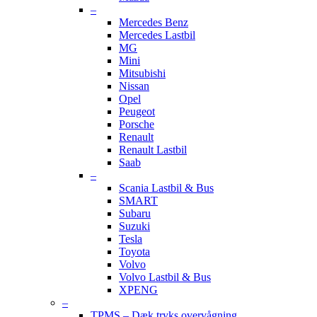
–
Mercedes Benz
Mercedes Lastbil
MG
Mini
Mitsubishi
Nissan
Opel
Peugeot
Porsche
Renault
Renault Lastbil
Saab
–
Scania Lastbil & Bus
SMART
Subaru
Suzuki
Tesla
Toyota
Volvo
Volvo Lastbil & Bus
XPENG
–
TPMS – Dæk tryks overvågning