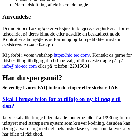
Nem udskiftning af eksisterende nøgle
Anvendelse
Denne Super Lux nøgle er velegnet til bilejere, der ønsker at forny
udseendet på deres bilnøgle eller udskifte en beskadiget nøgle.
Kontrollér altid nøglens udformning og kompatibilitet med din
eksisterende nøgle før køb.
Kig forbi i vores webshop
https://nic-tec.com/
. Kontakt os gerne for
tidsbestilling til dig og din bil og valg af din næste nøgle på på
info@nic-tec.com
eller på telefon: 22915634
Har du spørgsmål?
Se venligst vores FAQ inden du ringer eller skriver TAK
Skal I bruge bilen for at tilføje en ny bilnøgle til
den?
Ja, vi skal altid bruge bilen da alle moderne biler fra 1996 og frem er
udstyret med startspærre system som kræver kodning, desuden kan
der også være ting med det mekaniske låse system som kræver at vi
har bilen til rådighed.