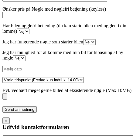
Ønsker pris på Nøgle med nøglefri betjening (keyless)
Har bilen nøglefri betjening (du kan starte bilen med nøglen i din
lomme)
Jeg har fungerende nøgle som starter bilen
Jeg har mulighed for at komme med min bil for tilpasning af ny
nøgle
Evt. vedhæft meget gerne billed af eksisterende nøgle (Max 10MB)
Please
leave
this
×
field
Udfyld kontaktformularen
empty.