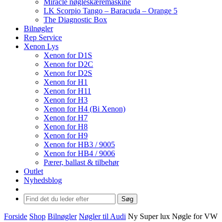
Miracle nøgleskæremaskine
LK Scorpio Tango – Baracuda – Orange 5
The Diagnostic Box
Bilnøgler
Rep Service
Xenon Lys
Xenon for D1S
Xenon for D2C
Xenon for D2S
Xenon for H1
Xenon for H11
Xenon for H3
Xenon for H4 (Bi Xenon)
Xenon for H7
Xenon for H8
Xenon for H9
Xenon for HB3 / 9005
Xenon for HB4 / 9006
Pærer, ballast & tilbehør
Outlet
Nyhedsblog
Søg
Forside
Shop
Bilnøgler
Nøgler til Audi
Ny Super lux Nøgle for VW