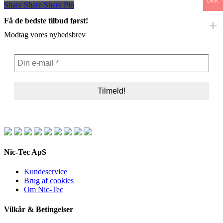
DKK
Share
Share
Share
Share
Pin
Få de bedste tilbud først!
Modtag vores nyhedsbrev
Nic-Tec ApS
Kundeservice
Brug af cookies
Om Nic-Tec
Vilkår & Betingelser