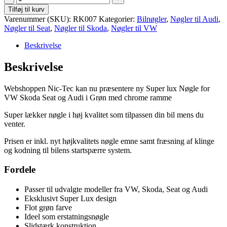
Super
Tilføj til kurv
lux
Varenummer (SKU):
RK007
Kategorier:
Bilnøgler
,
Nøgler til Audi
,
Nøgle
Nøgler til Seat
,
Nøgler til Skoda
,
Nøgler til VW
for
VW
Beskrivelse
Skoda
Seat
Beskrivelse
og
Audi
Webshoppen Nic-Tec kan nu præsentere ny Super lux Nøgle for
-
VW Skoda Seat og Audi i Grøn med chrome ramme
Grøn
antal
Super lækker nøgle i høj kvalitet som tilpassen din bil mens du
venter.
Prisen er inkl. nyt højkvalitets nøgle emne samt fræsning af klinge
og kodning til bilens startspærre system.
Fordele
Passer til udvalgte modeller fra VW, Skoda, Seat og Audi
Eksklusivt Super Lux design
Flot grøn farve
Ideel som erstatningsnøgle
Slidstærk konstruktion