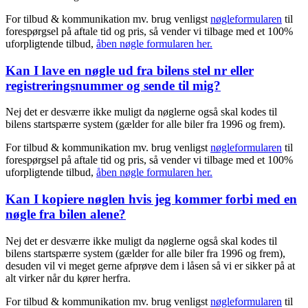
For tilbud & kommunikation mv. brug venligst
nøgleformularen
til
forespørgsel på aftale tid og pris, så vender vi tilbage med et 100%
uforpligtende tilbud,
åben nøgle formularen her.
Kan I lave en nøgle ud fra bilens stel nr eller
registreringsnummer og sende til mig?
Nej det er desværre ikke muligt da nøglerne også skal kodes til
bilens startspærre system (gælder for alle biler fra 1996 og frem).
For tilbud & kommunikation mv. brug venligst
nøgleformularen
til
forespørgsel på aftale tid og pris, så vender vi tilbage med et 100%
uforpligtende tilbud,
åben nøgle formularen her.
Kan I kopiere nøglen hvis jeg kommer forbi med en
nøgle fra bilen alene?
Nej det er desværre ikke muligt da nøglerne også skal kodes til
bilens startspærre system (gælder for alle biler fra 1996 og frem),
desuden vil vi meget gerne afprøve dem i låsen så vi er sikker på at
alt virker når du kører herfra.
For tilbud & kommunikation mv. brug venligst
nøgleformularen
til