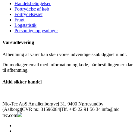
Handelsbetingelser
Fortrydelse af køb
Fortrydelsesret
Fragt
Logstatistik
Personlige oplysninger
Vareudlevering
Afhentning af varer kan ske i vores udvendige skab døgnet rundt.
Du modtager email med information og kode, når bestillingen er klar
til afhentning.
Altid sikker handel
Nic-Tec ApS
|
Amalienborgvej 31, 9400 Nørresundby
(Aalborg)
|
CVR nr.: 31596084
|
Tlf. +45 22 91 56 34
|
info@nic-
tec.com
facebook
linkedin