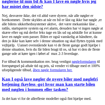
nøglerne til min bil & kan I lave en nøgle hvis jeg
har mistet den sidste?
Nej, desværre ikke, det vil altid være dyrere, når alle nøgler er
bortkommet. Dette skyldes at når en bil er låst og ikke har nøgle ,er
alle bilens sikkerhedssystemer aktive, det være mekaniske låse ,
ratlås, startspærre system og evt alarm, desuden har vi ingen nøgle at
skære efter og må derfor feks tage en lås ud og adskille for at kunne
lave en nøgle som passer. Bilen er også vanskelig at håndtere, da
den jo ikke kan køre selv i denne situation og skal flyttes typisk med
vejhjælp. Uanset ovenstående kan vi de fleste gange godt hjælpe i
denne situation, hvis du får bilen bragt til os, så har vi den de fleste
gange ude at køre igen i løbet af max 2-3 hverdage.
For tilbud & kommunikation mv. brug venligst
nøgleformularen
til
forespørgsel på aftale tid og pris, så vender vi tilbage med et 100%
uforpligtende tilbud,
åben nøgle formularen her.
Kan I også lave nøgler de nyere biler med nøglefri
betjening (keyless -go) hvor man kan starte bilen
med nøglen i lommen eller tasken?
Ja det kan vi for de allerfleste modeller også fint hjælpe med.