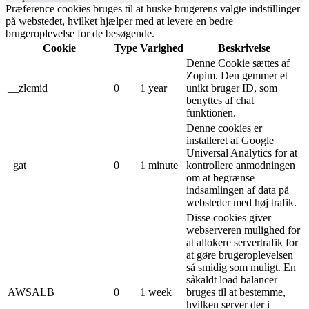
Præference cookies bruges til at huske brugerens valgte indstillinger
på webstedet, hvilket hjælper med at levere en bedre
brugeroplevelse for de besøgende.
Cookie
Type
Varighed
Beskrivelse
Denne Cookie sættes af
Zopim. Den gemmer et
__zlcmid
0
1 year
unikt bruger ID, som
benyttes af chat
funktionen.
Denne cookies er
installeret af Google
Universal Analytics for at
_gat
0
1 minute
kontrollere anmodningen
om at begrænse
indsamlingen af ​​data på
websteder med høj trafik.
Disse cookies giver
webserveren mulighed for
at allokere servertrafik for
at gøre brugeroplevelsen
så smidig som muligt. En
såkaldt load balancer
AWSALB
0
1 week
bruges til at bestemme,
hvilken server der i