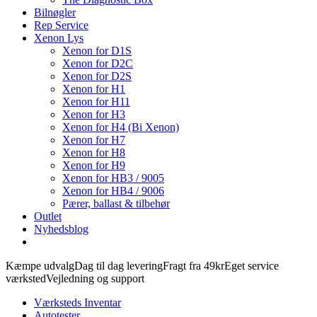
Bilnøgler
Rep Service
Xenon Lys
Xenon for D1S
Xenon for D2C
Xenon for D2S
Xenon for H1
Xenon for H11
Xenon for H3
Xenon for H4 (Bi Xenon)
Xenon for H7
Xenon for H8
Xenon for H9
Xenon for HB3 / 9005
Xenon for HB4 / 9006
Pærer, ballast & tilbehør
Outlet
Nyhedsblog
Kæmpe udvalg
Dag til dag levering
Fragt fra 49kr
Eget service
værksted
Vejledning og support
Værksteds Inventar
Autotester