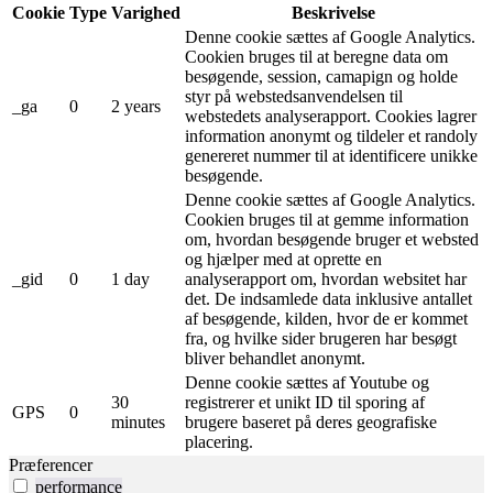
Cookie
Type
Varighed
Beskrivelse
Denne cookie sættes af Google Analytics.
Cookien bruges til at beregne data om
besøgende, session, camapign og holde
styr på webstedsanvendelsen til
_ga
0
2 years
webstedets analyserapport. Cookies lagrer
information anonymt og tildeler et randoly
genereret nummer til at identificere unikke
besøgende.
Denne cookie sættes af Google Analytics.
Cookien bruges til at gemme information
om, hvordan besøgende bruger et websted
og hjælper med at oprette en
_gid
0
1 day
analyserapport om, hvordan websitet har
det. De indsamlede data inklusive antallet
af besøgende, kilden, hvor de er kommet
fra, og hvilke sider brugeren har besøgt
bliver behandlet anonymt.
Denne cookie sættes af Youtube og
30
registrerer et unikt ID til sporing af
GPS
0
minutes
brugere baseret på deres geografiske
placering.
Præferencer
performance