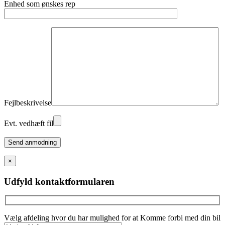
Enhed som ønskes rep
Fejlbeskrivelse
Evt. vedhæft fil
Please
leave
this
×
field
empty.
Udfyld kontaktformularen
Vælg afdeling hvor du har mulighed for at Komme forbi med din bil