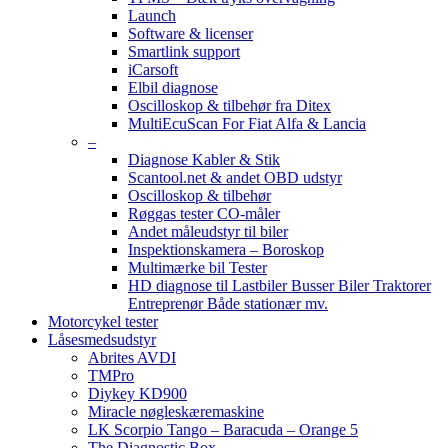
Launch
Software & licenser
Smartlink support
iCarsoft
Elbil diagnose
Oscilloskop & tilbehør fra Ditex
MultiEcuScan For Fiat Alfa & Lancia
–
Diagnose Kabler & Stik
Scantool.net & andet OBD udstyr
Oscilloskop & tilbehør
Røggas tester CO-måler
Andet måleudstyr til biler
Inspektionskamera – Boroskop
Multimærke bil Tester
HD diagnose til Lastbiler Busser Biler Traktorer
Entreprenør Både stationær mv.
Motorcykel tester
Låsesmedsudstyr
Abrites AVDI
TMPro
Diykey KD900
Miracle nøgleskæremaskine
LK Scorpio Tango – Baracuda – Orange 5
The Diagnostic Box