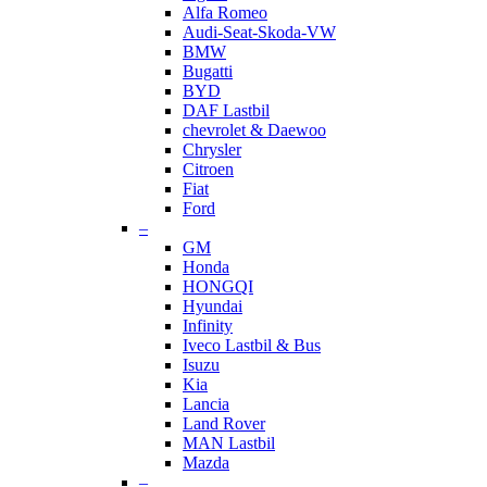
Alfa Romeo
Audi-Seat-Skoda-VW
BMW
Bugatti
BYD
DAF Lastbil
chevrolet & Daewoo
Chrysler
Citroen
Fiat
Ford
–
GM
Honda
HONGQI
Hyundai
Infinity
Iveco Lastbil & Bus
Isuzu
Kia
Lancia
Land Rover
MAN Lastbil
Mazda
–