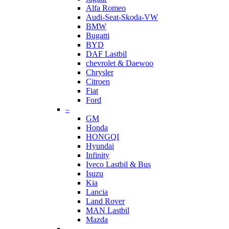
Alfa Romeo
Audi-Seat-Skoda-VW
BMW
Bugatti
BYD
DAF Lastbil
chevrolet & Daewoo
Chrysler
Citroen
Fiat
Ford
–
GM
Honda
HONGQI
Hyundai
Infinity
Iveco Lastbil & Bus
Isuzu
Kia
Lancia
Land Rover
MAN Lastbil
Mazda
–