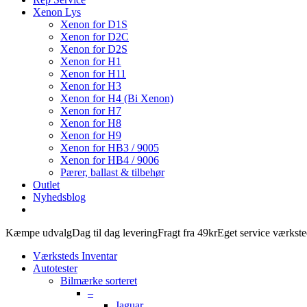
Xenon Lys
Xenon for D1S
Xenon for D2C
Xenon for D2S
Xenon for H1
Xenon for H11
Xenon for H3
Xenon for H4 (Bi Xenon)
Xenon for H7
Xenon for H8
Xenon for H9
Xenon for HB3 / 9005
Xenon for HB4 / 9006
Pærer, ballast & tilbehør
Outlet
Nyhedsblog
Kæmpe udvalg
Dag til dag levering
Fragt fra 49kr
Eget service værkst
Værksteds Inventar
Autotester
Bilmærke sorteret
–
Jaguar