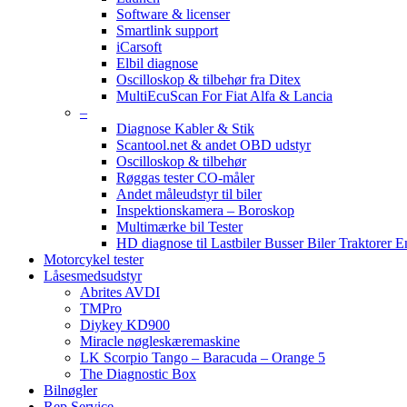
Software & licenser
Smartlink support
iCarsoft
Elbil diagnose
Oscilloskop & tilbehør fra Ditex
MultiEcuScan For Fiat Alfa & Lancia
–
Diagnose Kabler & Stik
Scantool.net & andet OBD udstyr
Oscilloskop & tilbehør
Røggas tester CO-måler
Andet måleudstyr til biler
Inspektionskamera – Boroskop
Multimærke bil Tester
HD diagnose til Lastbiler Busser Biler Traktorer 
Motorcykel tester
Låsesmedsudstyr
Abrites AVDI
TMPro
Diykey KD900
Miracle nøgleskæremaskine
LK Scorpio Tango – Baracuda – Orange 5
The Diagnostic Box
Bilnøgler
Rep Service