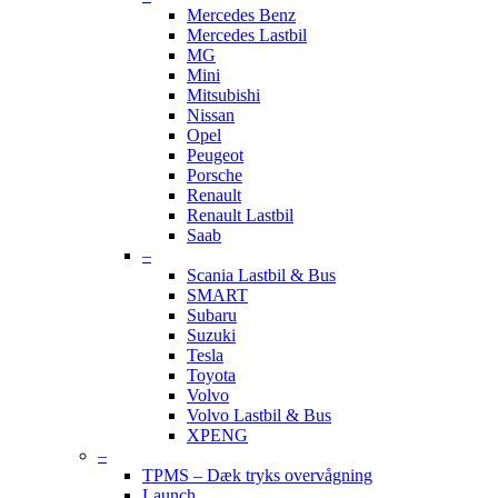
Mercedes Benz
Mercedes Lastbil
MG
Mini
Mitsubishi
Nissan
Opel
Peugeot
Porsche
Renault
Renault Lastbil
Saab
–
Scania Lastbil & Bus
SMART
Subaru
Suzuki
Tesla
Toyota
Volvo
Volvo Lastbil & Bus
XPENG
–
TPMS – Dæk tryks overvågning
Launch