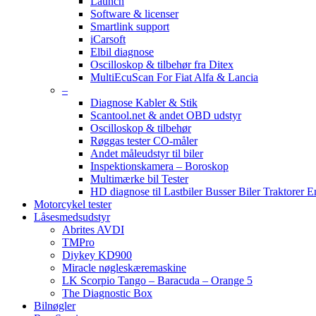
Launch
Software & licenser
Smartlink support
iCarsoft
Elbil diagnose
Oscilloskop & tilbehør fra Ditex
MultiEcuScan For Fiat Alfa & Lancia
–
Diagnose Kabler & Stik
Scantool.net & andet OBD udstyr
Oscilloskop & tilbehør
Røggas tester CO-måler
Andet måleudstyr til biler
Inspektionskamera – Boroskop
Multimærke bil Tester
HD diagnose til Lastbiler Busser Biler Traktorer 
Motorcykel tester
Låsesmedsudstyr
Abrites AVDI
TMPro
Diykey KD900
Miracle nøgleskæremaskine
LK Scorpio Tango – Baracuda – Orange 5
The Diagnostic Box
Bilnøgler