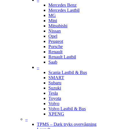
Mercedes Benz
Mercedes Lastbil
MG
Mini
Mitsubishi
Nissan
Opel
Peugeot
Porsche
Renault
Renault Lastbil
Saab
–
Scania Lastbil & Bus
SMART
Subaru
Suzuki
Tesla
Toyota
Volvo
Volvo Lastbil & Bus
XPENG
–
TPMS – Dæk tryks overvågning