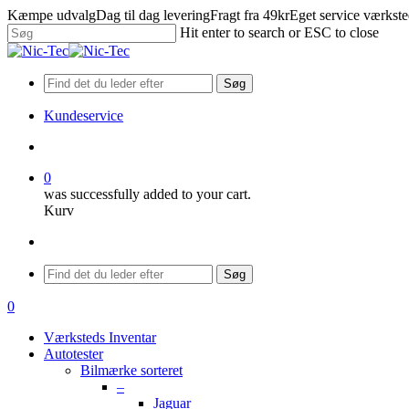
Skip
Kæmpe udvalg
Dag til dag levering
Fragt fra 49kr
Eget service værkst
to
Hit enter to search or ESC to close
main
Close
content
Search
Søg
Kundeservice
search
0
was successfully added to your cart.
Kurv
Menu
Søg
search
0
Menu
Værksteds Inventar
Autotester
Bilmærke sorteret
–
Jaguar