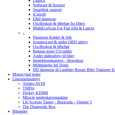
Launch
Software & licenser
Smartlink support
iCarsoft
Elbil diagnose
Oscilloskop & tilbehør fra Ditex
MultiEcuScan For Fiat Alfa & Lancia
–
Diagnose Kabler & Stik
Scantool.net & andet OBD udstyr
Oscilloskop & tilbehør
Røggas tester CO-måler
Andet måleudstyr til biler
Inspektionskamera – Boroskop
Multimærke bil Tester
HD diagnose til Lastbiler Busser Biler Traktorer 
Motorcykel tester
Låsesmedsudstyr
Abrites AVDI
TMPro
Diykey KD900
Miracle nøgleskæremaskine
LK Scorpio Tango – Baracuda – Orange 5
The Diagnostic Box
Bilnøgler