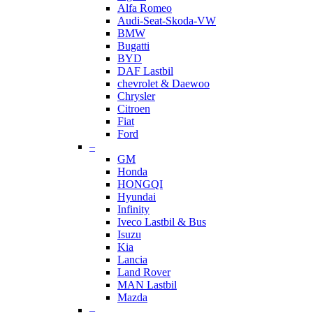
Alfa Romeo
Audi-Seat-Skoda-VW
BMW
Bugatti
BYD
DAF Lastbil
chevrolet & Daewoo
Chrysler
Citroen
Fiat
Ford
–
GM
Honda
HONGQI
Hyundai
Infinity
Iveco Lastbil & Bus
Isuzu
Kia
Lancia
Land Rover
MAN Lastbil
Mazda
–