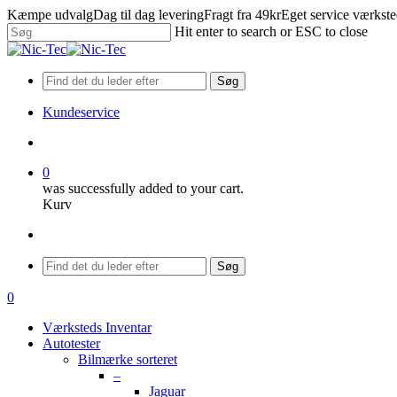
Skip
Kæmpe udvalg
Dag til dag levering
Fragt fra 49kr
Eget service værkst
to
Hit enter to search or ESC to close
main
Close
content
Search
Søg
Kundeservice
search
0
was successfully added to your cart.
Kurv
Menu
Søg
search
0
Menu
Værksteds Inventar
Autotester
Bilmærke sorteret
–
Jaguar