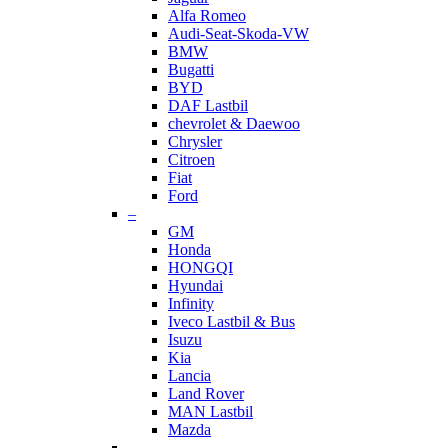
Alfa Romeo
Audi-Seat-Skoda-VW
BMW
Bugatti
BYD
DAF Lastbil
chevrolet & Daewoo
Chrysler
Citroen
Fiat
Ford
–
GM
Honda
HONGQI
Hyundai
Infinity
Iveco Lastbil & Bus
Isuzu
Kia
Lancia
Land Rover
MAN Lastbil
Mazda
–