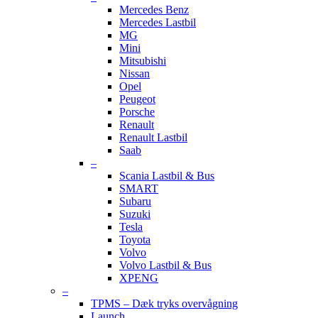
Mercedes Benz
Mercedes Lastbil
MG
Mini
Mitsubishi
Nissan
Opel
Peugeot
Porsche
Renault
Renault Lastbil
Saab
–
Scania Lastbil & Bus
SMART
Subaru
Suzuki
Tesla
Toyota
Volvo
Volvo Lastbil & Bus
XPENG
–
TPMS – Dæk tryks overvågning
Launch