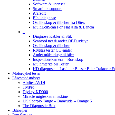
Software & licenser
Smartlink support
iCarsoft
Elbil diagnose
Oscilloskop & tilbehør fra Ditex
MultiEcuScan For Fiat Alfa & Lancia
–
Diagnose Kabler & Stik
Scantool.net & andet OBD udstyr
Oscilloskop & tilbehør
Røggas tester CO-måler
Andet måleudstyr til biler
Inspektionskamera – Boroskop
Multimærke bil Tester
HD diagnose til Lastbiler Busser Biler Traktorer 
Motorcykel tester
Låsesmedsudstyr
Abrites AVDI
TMPro
Diykey KD900
Miracle nøgleskæremaskine
LK Scorpio Tango – Baracuda – Orange 5
The Diagnostic Box
Bilnøgler
Rep Service