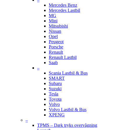
Mercedes Benz
Mercedes Lastbil
MG
Mini
Mitsubishi
Nissan
Opel
Peugeot
Porsche
Renault
Renault Lastbil
Saab
–
Scania Lastbil & Bus
SMART
Subaru
Suzuki
Tesla
Toyota
Volvo
Volvo Lastbil & Bus
XPENG
–
TPMS – Dæk tryks overvågning