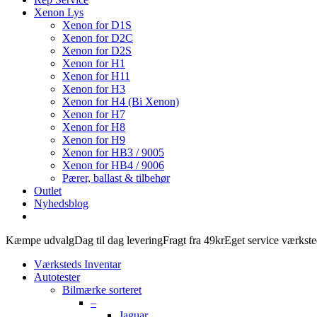
Xenon Lys
Xenon for D1S
Xenon for D2C
Xenon for D2S
Xenon for H1
Xenon for H11
Xenon for H3
Xenon for H4 (Bi Xenon)
Xenon for H7
Xenon for H8
Xenon for H9
Xenon for HB3 / 9005
Xenon for HB4 / 9006
Pærer, ballast & tilbehør
Outlet
Nyhedsblog
Kæmpe udvalg
Dag til dag levering
Fragt fra 49kr
Eget service værkst
Værksteds Inventar
Autotester
Bilmærke sorteret
–
Jaguar