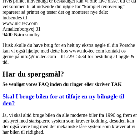
Hvis printet indvendigt er beskadiget kan vi ofte lave disse, du er da
velkommen til at indsende din nøgle for “komplet renovering”
reparerer så printet og tester det og monterer nye dele:
indsendes til
www.nic-tec.com
Amalienborgvej 31
9400 Nørresundby
Husk skulle du have brug for en helt ny ekstra nøgle til din Porsche
kan vi også hjælpe med dette hos www.nic-tec.com kontakt os
gerne på info@nic-tec.com – tlf 22915634 for bestilling af nøgle &
tid.
Har du spørgsmål?
Se venligst vores FAQ inden du ringer eller skriver TAK
Skal I bruge bilen for at tilføje en ny bilnøgle til
den?
Ja, vi skal altid bruge bilen da alle moderne biler fra 1996 og frem er
udstyret med startspærre system som kræver kodning, desuden kan
der også være ting med det mekaniske låse system som kræver at vi
har bilen til rådighed.