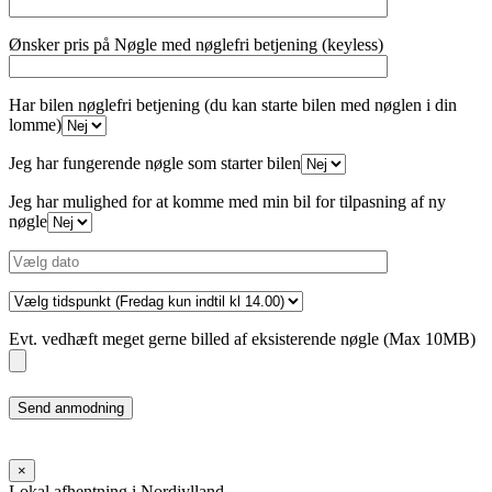
Ønsker pris på Nøgle med nøglefri betjening (keyless)
Har bilen nøglefri betjening (du kan starte bilen med nøglen i din
lomme)
Jeg har fungerende nøgle som starter bilen
Jeg har mulighed for at komme med min bil for tilpasning af ny
nøgle
Evt. vedhæft meget gerne billed af eksisterende nøgle (Max 10MB)
Please
leave
this
field
×
empty.
Lokal afhentning i Nordjylland