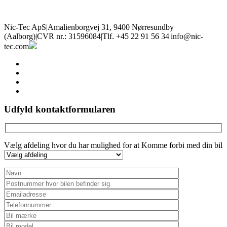
Nic-Tec ApS
|
Amalienborgvej 31, 9400 Nørresundby
(Aalborg)
|
CVR nr.: 31596084
|
Tlf. +45 22 91 56 34
|
info@nic-
tec.com
facebook
linkedin
youtube
instagram
Udfyld kontaktformularen
Vælg afdeling hvor du har mulighed for at Komme forbi med din bil