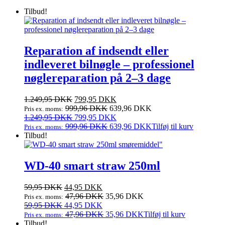
Tilbud!
Reparation af indsendt eller
indleveret bilnøgle – professionel
nøglereparation på 2–3 dage
Den
Den
1.249,95
DKK
799,95
DKK
oprindelige
aktuelle
999,96
DKK
639,96
DKK
Pris ex. moms:
pris
Den
pris
Den
1.249,95
DKK
799,95
DKK
var:
oprindelige
er:
aktuelle
999,96
DKK
639,96
DKK
Tilføj til kurv
Pris ex. moms:
1.249,95 DKK.
pris
799,95 DKK.
pris
Tilbud!
var:
er:
1.249,95 DKK.
799,95 DKK.
WD-40 smart straw 250ml
Den
Den
59,95
DKK
44,95
DKK
oprindelige
aktuelle
47,96
DKK
35,96
DKK
Pris ex. moms:
pris
Den
pris
Den
59,95
DKK
44,95
DKK
var:
oprindelige
er:
aktuelle
47,96
DKK
35,96
DKK
Tilføj til kurv
Pris ex. moms:
59,95 DKK.
pris
44,95 DKK.
pris
Tilbud!