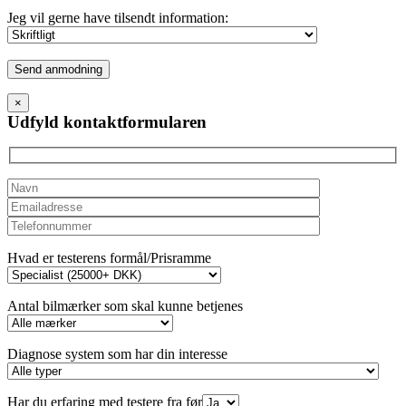
Jeg vil gerne have tilsendt information:
Please
leave
this
×
field
Udfyld kontaktformularen
empty.
Hvad er testerens formål/Prisramme
Antal bilmærker som skal kunne betjenes
Diagnose system som har din interesse
Har du erfaring med testere fra før