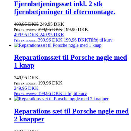
Fjernbetjeningssæt inkl. 2 stk
fjernbetjeninger til eftermontage.
Den
Den
499,95
DKK
249,95
DKK
oprindelige
aktuelle
399,96
DKK
199,96
DKK
Pris ex. moms:
pris
Den
pris
Den
499,95
DKK
249,95
DKK
var:
oprindelige
er:
aktuelle
399,96
DKK
199,96
DKK
Tilføj til kurv
Pris ex. moms:
499,95 DKK.
pris
249,95 DKK.
pris
var:
er:
499,95 DKK.
249,95 DKK.
Reparationssæt til Porsche nøgle med
1 knap
249,95
DKK
199,96
DKK
Pris ex. moms:
249,95
DKK
199,96
DKK
Tilføj til kurv
Pris ex. moms:
Reparations sæt til Porsche nøgle med
2 knapper