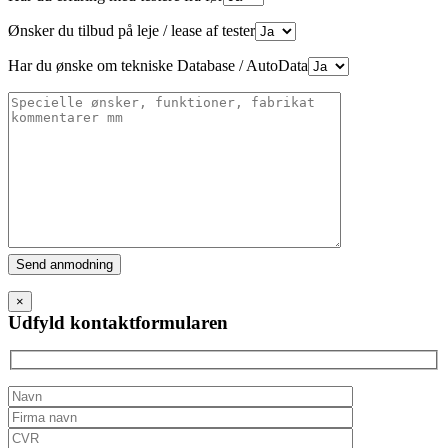
Ønsker du tilbud på leje / lease af tester
Har du ønske om tekniske Database / AutoData
Please
leave
this
×
field
Udfyld kontaktformularen
empty.