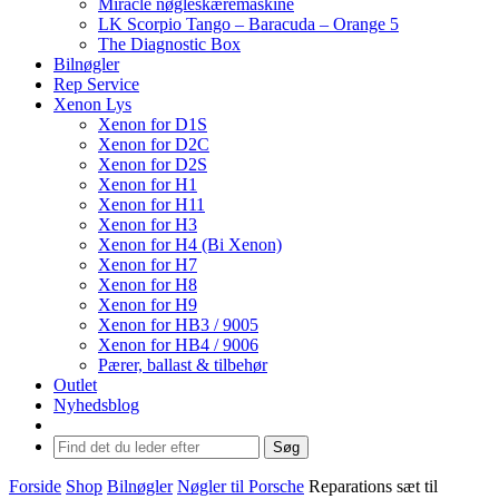
Miracle nøgleskæremaskine
LK Scorpio Tango – Baracuda – Orange 5
The Diagnostic Box
Bilnøgler
Rep Service
Xenon Lys
Xenon for D1S
Xenon for D2C
Xenon for D2S
Xenon for H1
Xenon for H11
Xenon for H3
Xenon for H4 (Bi Xenon)
Xenon for H7
Xenon for H8
Xenon for H9
Xenon for HB3 / 9005
Xenon for HB4 / 9006
Pærer, ballast & tilbehør
Outlet
Nyhedsblog
Søg
Forside
Shop
Bilnøgler
Nøgler til Porsche
Reparations sæt til