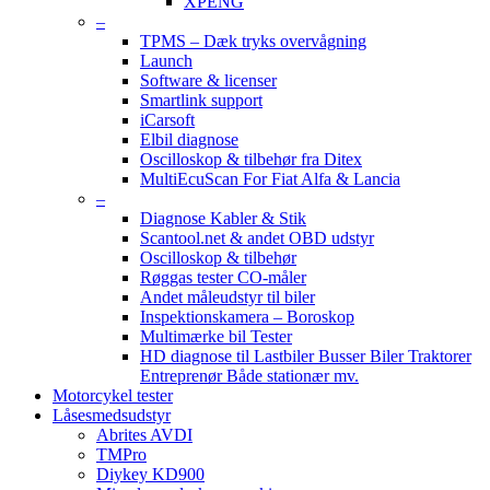
XPENG
–
TPMS – Dæk tryks overvågning
Launch
Software & licenser
Smartlink support
iCarsoft
Elbil diagnose
Oscilloskop & tilbehør fra Ditex
MultiEcuScan For Fiat Alfa & Lancia
–
Diagnose Kabler & Stik
Scantool.net & andet OBD udstyr
Oscilloskop & tilbehør
Røggas tester CO-måler
Andet måleudstyr til biler
Inspektionskamera – Boroskop
Multimærke bil Tester
HD diagnose til Lastbiler Busser Biler Traktorer
Entreprenør Både stationær mv.
Motorcykel tester
Låsesmedsudstyr
Abrites AVDI
TMPro
Diykey KD900