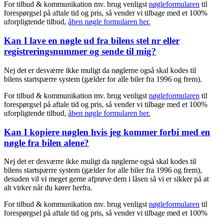
For tilbud & kommunikation mv. brug venligst
nøgleformularen
til
forespørgsel på aftale tid og pris, så vender vi tilbage med et 100%
uforpligtende tilbud,
åben nøgle formularen her.
Kan I lave en nøgle ud fra bilens stel nr eller
registreringsnummer og sende til mig?
Nej det er desværre ikke muligt da nøglerne også skal kodes til
bilens startspærre system (gælder for alle biler fra 1996 og frem).
For tilbud & kommunikation mv. brug venligst
nøgleformularen
til
forespørgsel på aftale tid og pris, så vender vi tilbage med et 100%
uforpligtende tilbud,
åben nøgle formularen her.
Kan I kopiere nøglen hvis jeg kommer forbi med en
nøgle fra bilen alene?
Nej det er desværre ikke muligt da nøglerne også skal kodes til
bilens startspærre system (gælder for alle biler fra 1996 og frem),
desuden vil vi meget gerne afprøve dem i låsen så vi er sikker på at
alt virker når du kører herfra.
For tilbud & kommunikation mv. brug venligst
nøgleformularen
til
forespørgsel på aftale tid og pris, så vender vi tilbage med et 100%