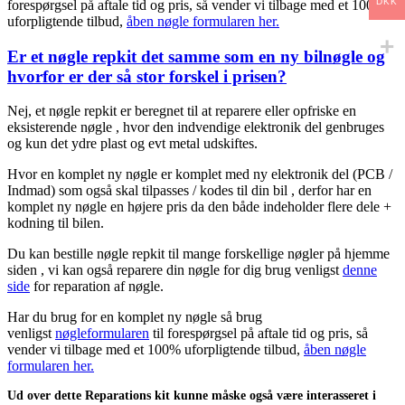
DKK
forespørgsel på aftale tid og pris, så vender vi tilbage med et 100%
uforpligtende tilbud,
åben nøgle formularen her.
Er et nøgle repkit det samme som en ny bilnøgle og
hvorfor er der så stor forskel i prisen?
Nej, et nøgle repkit er beregnet til at reparere eller opfriske en
eksisterende nøgle , hvor den indvendige elektronik del genbruges
og kun det ydre plast og evt metal udskiftes.
Hvor en komplet ny nøgle er komplet med ny elektronik del (PCB /
Indmad) som også skal tilpasses / kodes til din bil , derfor har en
komplet ny nøgle en højere pris da den både indeholder flere dele +
kodning til bilen.
Du kan bestille nøgle repkit til mange forskellige nøgler på hjemme
siden , vi kan også reparere din nøgle for dig brug venligst
denne
side
for reparation af nøgle.
Har du brug for en komplet ny nøgle så brug
venligst
nøgleformularen
til forespørgsel på aftale tid og pris, så
vender vi tilbage med et 100% uforpligtende tilbud,
åben nøgle
formularen her.
Ud over dette Reparations kit kunne måske også være interasseret i