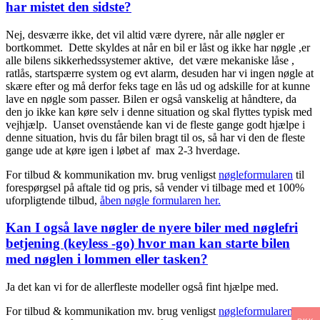
har mistet den sidste?
Nej, desværre ikke, det vil altid være dyrere, når alle nøgler er
bortkommet. Dette skyldes at når en bil er låst og ikke har nøgle ,er
alle bilens sikkerhedssystemer aktive, det være mekaniske låse ,
ratlås, startspærre system og evt alarm, desuden har vi ingen nøgle at
skære efter og må derfor feks tage en lås ud og adskille for at kunne
lave en nøgle som passer. Bilen er også vanskelig at håndtere, da
den jo ikke kan køre selv i denne situation og skal flyttes typisk med
vejhjælp. Uanset ovenstående kan vi de fleste gange godt hjælpe i
denne situation, hvis du får bilen bragt til os, så har vi den de fleste
gange ude at køre igen i løbet af max 2-3 hverdage.
For tilbud & kommunikation mv. brug venligst
nøgleformularen
til
forespørgsel på aftale tid og pris, så vender vi tilbage med et 100%
uforpligtende tilbud,
åben nøgle formularen her.
Kan I også lave nøgler de nyere biler med nøglefri
betjening (keyless -go) hvor man kan starte bilen
med nøglen i lommen eller tasken?
Ja det kan vi for de allerfleste modeller også fint hjælpe med.
For tilbud & kommunikation mv. brug venligst
nøgleformularen
til