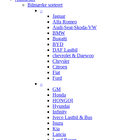
Bilmærke sorteret
–
Jaguar
Alfa Romeo
Audi-Seat-Skoda-VW
BMW
Bugatti
BYD
DAF Lastbil
chevrolet & Daewoo
Chrysler
Citroen
Fiat
Ford
–
GM
Honda
HONGQI
Hyundai
Infinity
Iveco Lastbil & Bus
Isuzu
Kia
Lancia
Land Rover