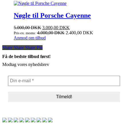
Nøgle til Porsche Cayenne
Den
Den
5.000,00
DKK
3.000,00
DKK
oprindelige
aktuelle
4.000,00
DKK
2.400,00
DKK
Pris ex. moms:
pris
pris
Anmod om tilbud
var:
er:
Share
Share
Share
Share
Pin
5.000,00 DKK.
3.000,00 DKK.
Få de bedste tilbud først!
Modtag vores nyhedsbrev