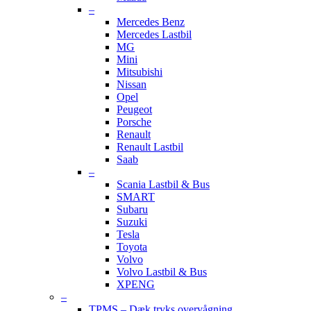
–
Mercedes Benz
Mercedes Lastbil
MG
Mini
Mitsubishi
Nissan
Opel
Peugeot
Porsche
Renault
Renault Lastbil
Saab
–
Scania Lastbil & Bus
SMART
Subaru
Suzuki
Tesla
Toyota
Volvo
Volvo Lastbil & Bus
XPENG
–
TPMS – Dæk tryks overvågning