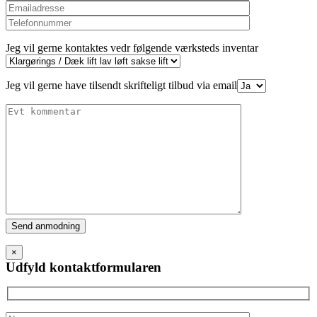
Jeg vil gerne kontaktes vedr følgende værksteds inventar
Jeg vil gerne have tilsendt skrifteligt tilbud via email
Please
leave
this
×
field
Udfyld kontaktformularen
empty.