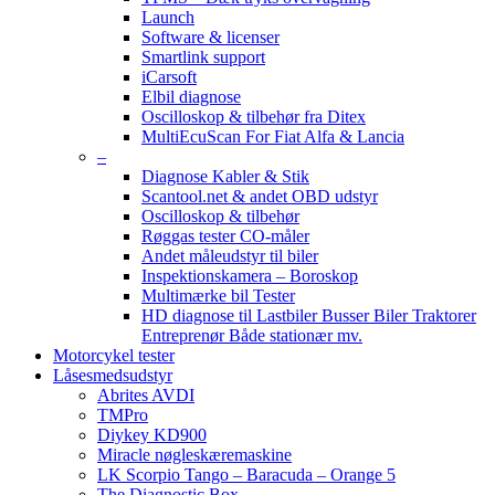
Launch
Software & licenser
Smartlink support
iCarsoft
Elbil diagnose
Oscilloskop & tilbehør fra Ditex
MultiEcuScan For Fiat Alfa & Lancia
–
Diagnose Kabler & Stik
Scantool.net & andet OBD udstyr
Oscilloskop & tilbehør
Røggas tester CO-måler
Andet måleudstyr til biler
Inspektionskamera – Boroskop
Multimærke bil Tester
HD diagnose til Lastbiler Busser Biler Traktorer
Entreprenør Både stationær mv.
Motorcykel tester
Låsesmedsudstyr
Abrites AVDI
TMPro
Diykey KD900
Miracle nøgleskæremaskine
LK Scorpio Tango – Baracuda – Orange 5
The Diagnostic Box