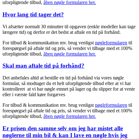
uforpligtende tilbud,
åben nøgle formularen her.
Hvor lang tid tager det?
Vi afsætter normalt 30 minutter til opgaven (enkle modeller kan tage
længere tid) og derfor er det bedst at aftale en tid på forhånd.
For tilbud & kommunikation mv. brug venligst
nøgleformularen
til
forespørgsel på aftale tid og pris, så vender vi tilbage med et 100%
uforpligtende tilbud,
åben nøgle formularen her.
Skal man aftale tid på forhånd?
Det anbefales altid at bestille en tid på forhånd via vores nøgle
formular, så modtager du et helt uforpligtende tilbud efter at vi har
kontrolleret at vi har nøgle emnet på lager og du slipper for at vente
eller i værste fald køre forgæves
For tilbud & kommunikation mv. brug venligst
nøgleformularen
til
forespørgsel på aftale tid og pris, så vender vi tilbage med et 100%
uforpligtende tilbud,
åben nøgle formularen her.
Er prisen den samme selv om jeg har mistet alle
nøglerne til min bil & kan I lave en nøgle hvis jeg