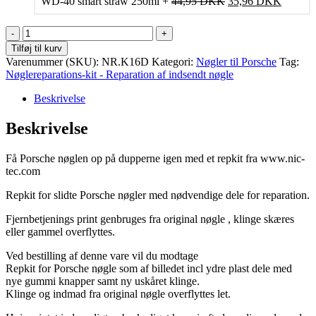
Den
Den
WD-40 smart straw 250ml
+
44,95
DKK
35,96
DKK
oprindelige
aktuelle
pris
pris
Reparations
var:
er:
sæt
Tilføj til kurv
44,95 DKK.
35,96 
til
Varenummer (SKU):
NR.K16D
Kategori:
Nøgler til Porsche
Tag:
Porsche
Nøglereparations‑kit - Reparation af indsendt nøgle
nøgle
med
Beskrivelse
3
knapper
Beskrivelse
antal
Få Porsche nøglen op på dupperne igen med et repkit fra www.nic-
tec.com
Repkit for slidte Porsche nøgler med nødvendige dele for reparation.
Fjernbetjenings print genbruges fra original nøgle , klinge skæres
eller gammel overflyttes.
Ved bestilling af denne vare vil du modtage
Repkit for Porsche nøgle som af billedet incl ydre plast dele med
nye gummi knapper samt ny uskåret klinge.
Klinge og indmad fra original nøgle overflyttes let.