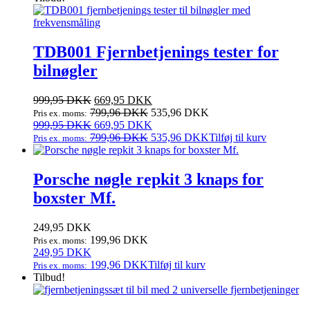
var:
er:
59,95 DKK.
44,95 DKK.
TDB001 Fjernbetjenings tester for
bilnøgler
Den
Den
999,95
DKK
669,95
DKK
oprindelige
aktuelle
799,96
DKK
535,96
DKK
Pris ex. moms:
pris
Den
pris
Den
999,95
DKK
669,95
DKK
var:
oprindelige
er:
aktuelle
799,96
DKK
535,96
DKK
Tilføj til kurv
Pris ex. moms:
999,95 DKK.
pris
669,95 DKK.
pris
var:
er:
999,95 DKK.
669,95 DKK.
Porsche nøgle repkit 3 knaps for
boxster Mf.
249,95
DKK
199,96
DKK
Pris ex. moms:
249,95
DKK
199,96
DKK
Tilføj til kurv
Pris ex. moms:
Tilbud!