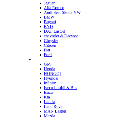
Jaguar
Alfa Romeo
Audi-Seat-Skoda-VW
BMW
Bugatti
BYD
DAF Lastbil
chevrolet & Daewoo
Chrysler
Citroen
Fiat
Ford
–
GM
Honda
HONGQI
Hyundai
Infinity
Iveco Lastbil & Bus
Isuzu
Kia
Lancia
Land Rover
MAN Lastbil
Mazda