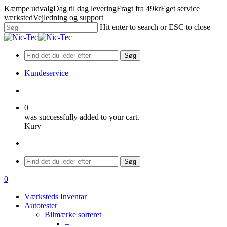
Skip
Kæmpe udvalg
Dag til dag levering
Fragt fra 49kr
Eget service
to
værksted
Vejledning og support
main
Hit enter to search or ESC to close
content
Close
Search
Søg
Kundeservice
search
0
was successfully added to your cart.
Kurv
Menu
Søg
search
0
Menu
Værksteds Inventar
Autotester
Bilmærke sorteret
–