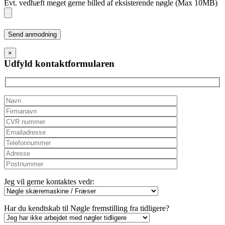
Evt. vedhæft meget gerne billed af eksisterende nøgle (Max 10MB)
Please
leave
this
×
field
Udfyld kontaktformularen
empty.
Jeg vil gerne kontaktes vedr:
Har du kendtskab til Nøgle fremstilling fra tidligere?