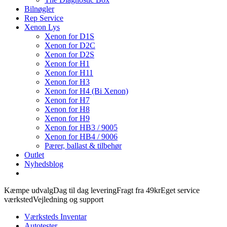
Bilnøgler
Rep Service
Xenon Lys
Xenon for D1S
Xenon for D2C
Xenon for D2S
Xenon for H1
Xenon for H11
Xenon for H3
Xenon for H4 (Bi Xenon)
Xenon for H7
Xenon for H8
Xenon for H9
Xenon for HB3 / 9005
Xenon for HB4 / 9006
Pærer, ballast & tilbehør
Outlet
Nyhedsblog
Kæmpe udvalg
Dag til dag levering
Fragt fra 49kr
Eget service
værksted
Vejledning og support
Værksteds Inventar
Autotester