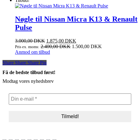
Tilbud!
3.000,00 DKK.
1.875,00 DKK.
Nøgle til Nissan Micra K13 & Renault
Pulse
Den
Den
3.000,00
DKK
1.875,00
DKK
oprindelige
aktuelle
2.400,00
DKK
1.500,00
DKK
Pris ex. moms:
pris
pris
Anmod om tilbud
var:
er:
Share
Share
Share
Share
Pin
3.000,00 DKK.
1.875,00 DKK.
Få de bedste tilbud først!
Modtag vores nyhedsbrev