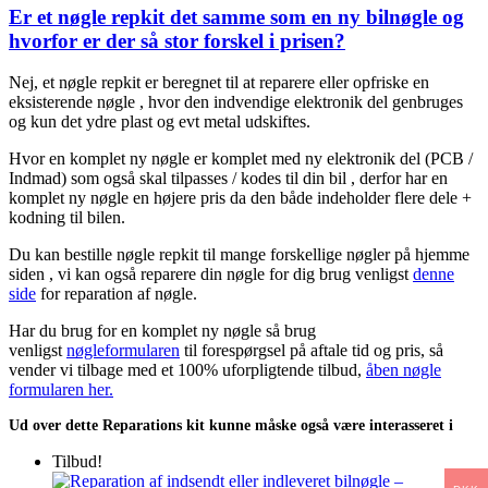
Er et nøgle repkit det samme som en ny bilnøgle og
hvorfor er der så stor forskel i prisen?
Nej, et nøgle repkit er beregnet til at reparere eller opfriske en
eksisterende nøgle , hvor den indvendige elektronik del genbruges
og kun det ydre plast og evt metal udskiftes.
Hvor en komplet ny nøgle er komplet med ny elektronik del (PCB /
Indmad) som også skal tilpasses / kodes til din bil , derfor har en
komplet ny nøgle en højere pris da den både indeholder flere dele +
kodning til bilen.
Du kan bestille nøgle repkit til mange forskellige nøgler på hjemme
siden , vi kan også reparere din nøgle for dig brug venligst
denne
side
for reparation af nøgle.
Har du brug for en komplet ny nøgle så brug
venligst
nøgleformularen
til forespørgsel på aftale tid og pris, så
vender vi tilbage med et 100% uforpligtende tilbud,
åben nøgle
formularen her.
Ud over dette Reparations kit kunne måske også være interasseret i
Tilbud!