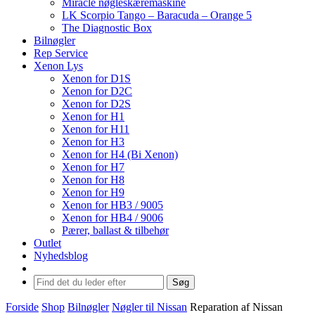
Miracle nøgleskæremaskine
LK Scorpio Tango – Baracuda – Orange 5
The Diagnostic Box
Bilnøgler
Rep Service
Xenon Lys
Xenon for D1S
Xenon for D2C
Xenon for D2S
Xenon for H1
Xenon for H11
Xenon for H3
Xenon for H4 (Bi Xenon)
Xenon for H7
Xenon for H8
Xenon for H9
Xenon for HB3 / 9005
Xenon for HB4 / 9006
Pærer, ballast & tilbehør
Outlet
Nyhedsblog
Søg
Forside
Shop
Bilnøgler
Nøgler til Nissan
Reparation af Nissan