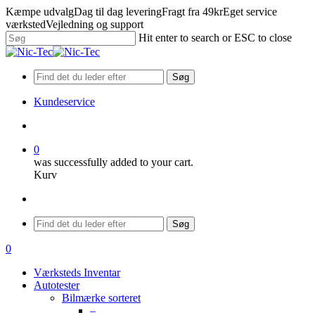
Skip
Kæmpe udvalg
Dag til dag levering
Fragt fra 49kr
Eget service
to
værksted
Vejledning og support
main
Hit enter to search or ESC to close
content
Close
Search
Søg
Kundeservice
search
0
was successfully added to your cart.
Kurv
Menu
Søg
search
0
Menu
Værksteds Inventar
Autotester
Bilmærke sorteret
–