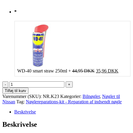
*
Den
Den
WD-40 smart straw 250ml
+
44,95
DKK
35,96
DKK
oprindelige
aktuelle
pris
pris
Reparation
var:
er:
af
Tilføj til kurv
44,95 DKK.
35,96 
Nissan
Varenummer (SKU):
NR.K23
Kategorier:
Bilnøgler
,
Nøgler til
nøgle
Nissan
Tag:
Nøglereparations‑kit - Reparation af indsendt nøgle
antal
Beskrivelse
Beskrivelse