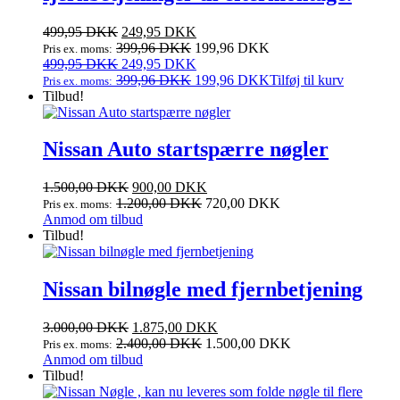
Den
Den
499,95
DKK
249,95
DKK
oprindelige
aktuelle
399,96
DKK
199,96
DKK
Pris ex. moms:
pris
Den
pris
Den
499,95
DKK
249,95
DKK
var:
oprindelige
er:
aktuelle
399,96
DKK
199,96
DKK
Tilføj til kurv
Pris ex. moms:
499,95 DKK.
pris
249,95 DKK.
pris
Tilbud!
var:
er:
499,95 DKK.
249,95 DKK.
Nissan Auto startspærre nøgler
Den
Den
1.500,00
DKK
900,00
DKK
oprindelige
aktuelle
1.200,00
DKK
720,00
DKK
Pris ex. moms:
pris
pris
Anmod om tilbud
var:
er:
Tilbud!
1.500,00 DKK.
900,00 DKK.
Nissan bilnøgle med fjernbetjening
Den
Den
3.000,00
DKK
1.875,00
DKK
oprindelige
aktuelle
2.400,00
DKK
1.500,00
DKK
Pris ex. moms:
pris
pris
Anmod om tilbud
var:
er:
Tilbud!
3.000,00 DKK.
1.875,00 DKK.