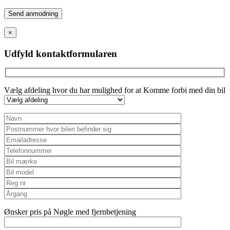
Please
leave
this
×
field
empty.
Udfyld kontaktformularen
Vælg afdeling hvor du har mulighed for at Komme forbi med din bil
Ønsker pris på Nøgle med fjernbetjening