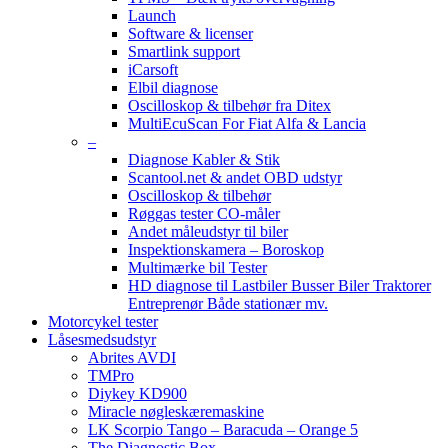
Launch
Software & licenser
Smartlink support
iCarsoft
Elbil diagnose
Oscilloskop & tilbehør fra Ditex
MultiEcuScan For Fiat Alfa & Lancia
–
Diagnose Kabler & Stik
Scantool.net & andet OBD udstyr
Oscilloskop & tilbehør
Røggas tester CO-måler
Andet måleudstyr til biler
Inspektionskamera – Boroskop
Multimærke bil Tester
HD diagnose til Lastbiler Busser Biler Traktorer
Entreprenør Både stationær mv.
Motorcykel tester
Låsesmedsudstyr
Abrites AVDI
TMPro
Diykey KD900
Miracle nøgleskæremaskine
LK Scorpio Tango – Baracuda – Orange 5
The Diagnostic Box