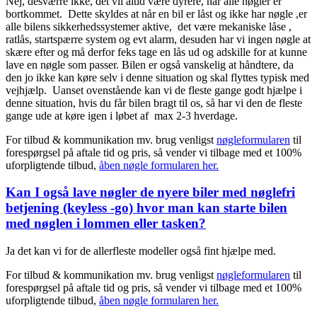
Nej, desværre ikke, det vil altid være dyrere, når alle nøgler er
bortkommet. Dette skyldes at når en bil er låst og ikke har nøgle ,er
alle bilens sikkerhedssystemer aktive, det være mekaniske låse ,
ratlås, startspærre system og evt alarm, desuden har vi ingen nøgle at
skære efter og må derfor feks tage en lås ud og adskille for at kunne
lave en nøgle som passer. Bilen er også vanskelig at håndtere, da
den jo ikke kan køre selv i denne situation og skal flyttes typisk med
vejhjælp. Uanset ovenstående kan vi de fleste gange godt hjælpe i
denne situation, hvis du får bilen bragt til os, så har vi den de fleste
gange ude at køre igen i løbet af max 2-3 hverdage.
For tilbud & kommunikation mv. brug venligst
nøgleformularen
til
forespørgsel på aftale tid og pris, så vender vi tilbage med et 100%
uforpligtende tilbud,
åben nøgle formularen her.
Kan I også lave nøgler de nyere biler med nøglefri
betjening (keyless -go) hvor man kan starte bilen
med nøglen i lommen eller tasken?
Ja det kan vi for de allerfleste modeller også fint hjælpe med.
For tilbud & kommunikation mv. brug venligst
nøgleformularen
til
forespørgsel på aftale tid og pris, så vender vi tilbage med et 100%
uforpligtende tilbud,
åben nøgle formularen her.