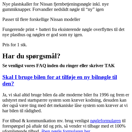
Nye plastskaller for Nissan fjernbetjeningsnøgle inkl. nye
gummiknapper. Forvandler nedslidt nøgle til “ny” igen
Passer til flere forskellige Nissan modeller
Fungerende print + batteri fra eksisterende nøgle overflyttes til det
nye plasthus og nøglen er god som ny igen.
Pris for 1 stk.
Har du spørgsmål?
Se venligst vores FAQ inden du ringer eller skriver TAK
Skal I bruge bilen for at tilføje en ny bilnøgle til
den?
Ja, vi skal altid bruge bilen da alle moderne biler fra 1996 og frem er
udstyret med startspærre system som kræver kodning, desuden kan
der også være ting med det mekaniske låse system som kræver at vi
har bilen til rådighed.
For tilbud & kommunikation mv. brug venligst
nøgleformularen
til
forespørgsel på aftale tid og pris, så vender vi tilbage med et 100%
uforpligtende tilbud,
åben nøgle formularen her.