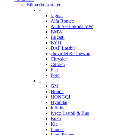
Bilmærke sorteret
–
Jaguar
Alfa Romeo
Audi-Seat-Skoda-VW
BMW
Bugatti
BYD
DAF Lastbil
chevrolet & Daewoo
Chrysler
Citroen
Fiat
Ford
–
GM
Honda
HONGQI
Hyundai
Infinity
Iveco Lastbil & Bus
Isuzu
Kia
Lancia
Land Rover