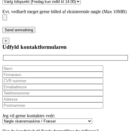
Evt. vedhæft meget gerne billed af eksisterende nøgle (Max 10MB)
Please
leave
this
×
field
Udfyld kontaktformularen
empty.
Jeg vil gerne kontaktes vedr: