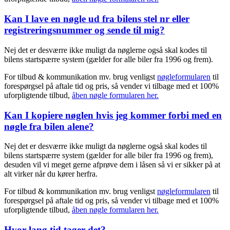
Kan I lave en nøgle ud fra bilens stel nr eller
registreringsnummer og sende til mig?
Nej det er desværre ikke muligt da nøglerne også skal kodes til
bilens startspærre system (gælder for alle biler fra 1996 og frem).
For tilbud & kommunikation mv. brug venligst
nøgleformularen
til
forespørgsel på aftale tid og pris, så vender vi tilbage med et 100%
uforpligtende tilbud,
åben nøgle formularen her.
Kan I kopiere nøglen hvis jeg kommer forbi med en
nøgle fra bilen alene?
Nej det er desværre ikke muligt da nøglerne også skal kodes til
bilens startspærre system (gælder for alle biler fra 1996 og frem),
desuden vil vi meget gerne afprøve dem i låsen så vi er sikker på at
alt virker når du kører herfra.
For tilbud & kommunikation mv. brug venligst
nøgleformularen
til
forespørgsel på aftale tid og pris, så vender vi tilbage med et 100%
uforpligtende tilbud,
åben nøgle formularen her.
Hvor lang tid tager det?