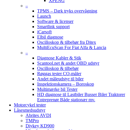
XPENG
–
TPMS – Dæk tryks overvågning
Launch
Software & licenser
Smartlink support
iCarsoft
Elbil diagnose
Oscilloskop & tilbehør fra Ditex
MultiEcuScan For Fiat Alfa & Lancia
–
Diagnose Kabler & Stik
Scantool.net & andet OBD udstyr
Oscilloskop & tilbehør
Røggas tester CO-måler
Andet måleudstyr til biler
Inspektionskamera – Boroskop
Multimærke bil Tester
HD diagnose til Lastbiler Busser Biler Traktorer
Entreprenør Både stationær mv.
Motorcykel tester
Låsesmedsudstyr
Abrites AVDI
TMPro
Diykey KD900