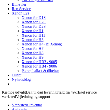
Bilnøgler
Rep Service
Xenon Lys
Xenon for D1S
Xenon for D2C
Xenon for D2S
Xenon for H1
Xenon for H11
Xenon for H3
Xenon for H4 (Bi Xenon)
Xenon for H7
Xenon for H8
Xenon for H9
Xenon for HB3 / 9005
Xenon for HB4 / 9006
Pærer, ballast & tilbehør
Outlet
Nyhedsblog
Kæmpe udvalg
Dag til dag levering
Fragt fra 49kr
Eget service
værksted
Vejledning og support
Værksteds Inventar
Autotester