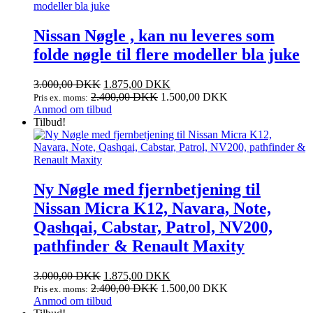
Nissan Nøgle , kan nu leveres som
folde nøgle til flere modeller bla juke
Den
Den
3.000,00
DKK
1.875,00
DKK
oprindelige
aktuelle
2.400,00
DKK
1.500,00
DKK
Pris ex. moms:
pris
pris
Anmod om tilbud
var:
er:
Tilbud!
3.000,00 DKK.
1.875,00 DKK.
Ny Nøgle med fjernbetjening til
Nissan Micra K12, Navara, Note,
Qashqai, Cabstar, Patrol, NV200,
pathfinder & Renault Maxity
Den
Den
3.000,00
DKK
1.875,00
DKK
oprindelige
aktuelle
2.400,00
DKK
1.500,00
DKK
Pris ex. moms:
pris
pris
Anmod om tilbud
var:
er: