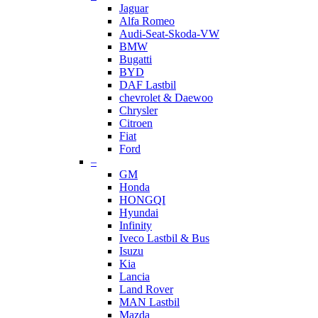
Jaguar
Alfa Romeo
Audi-Seat-Skoda-VW
BMW
Bugatti
BYD
DAF Lastbil
chevrolet & Daewoo
Chrysler
Citroen
Fiat
Ford
–
GM
Honda
HONGQI
Hyundai
Infinity
Iveco Lastbil & Bus
Isuzu
Kia
Lancia
Land Rover
MAN Lastbil
Mazda