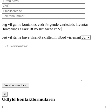
Jeg vil gerne kontaktes vedr følgende værksteds inventar
Jeg vil gerne have tilsendt skrifteligt tilbud via email
Please
leave
this
×
field
Udfyld kontaktformularen
empty.