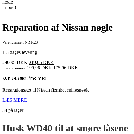
nøgle
Tilbud!
Reparation af Nissan nøgle
Varenummer: NR.K23
1-3 dages levering
Den
Den
249,95
DKK
219,95
DKK
oprindelige
aktuelle
199,96
DKK
175,96
DKK
Pris ex. moms:
pris
pris
var:
er:
249,95 DKK.
219,95 DKK.
Reparationssæt til Nissan fjernbetjeningsnøgle
LÆS MERE
34 på lager
Husk WD40 til at smøre låsene