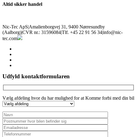
Altid sikker handel
Nic-Tec ApS
|
Amalienborgvej 31, 9400 Nørresundby
(Aalborg)
|
CVR nr.: 31596084
|
Tlf. +45 22 91 56 34
|
info@nic-
tec.com
facebook
linkedin
youtube
instagram
Udfyld kontaktformularen
Vælg afdeling hvor du har mulighed for at Komme forbi med din bil