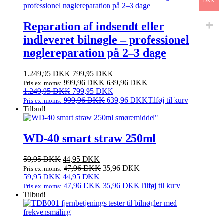
DKK
Reparation af indsendt eller
indleveret bilnøgle – professionel
nøglereparation på 2–3 dage
Den
Den
1.249,95
DKK
799,95
DKK
oprindelige
aktuelle
999,96
DKK
639,96
DKK
Pris ex. moms:
pris
Den
pris
Den
1.249,95
DKK
799,95
DKK
var:
oprindelige
er:
aktuelle
999,96
DKK
639,96
DKK
Tilføj til kurv
Pris ex. moms:
1.249,95 DKK.
pris
799,95 DKK.
pris
Tilbud!
var:
er:
1.249,95 DKK.
799,95 DKK.
WD-40 smart straw 250ml
Den
Den
59,95
DKK
44,95
DKK
oprindelige
aktuelle
47,96
DKK
35,96
DKK
Pris ex. moms:
pris
Den
pris
Den
59,95
DKK
44,95
DKK
var:
oprindelige
er:
aktuelle
47,96
DKK
35,96
DKK
Tilføj til kurv
Pris ex. moms:
59,95 DKK.
pris
44,95 DKK.
pris
Tilbud!
var:
er:
59,95 DKK.
44,95 DKK.