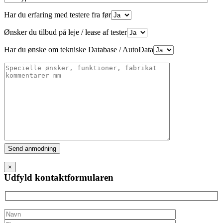
Har du erfaring med testere fra før
Ønsker du tilbud på leje / lease af tester
Har du ønske om tekniske Database / AutoData
Please
leave
this
×
field
Udfyld kontaktformularen
empty.