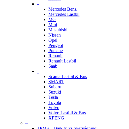
–
Mercedes Benz
Mercedes Lastbil
MG
Mini
Mitsubishi
Nissan
Opel
Peugeot
Porsche
Renault
Renault Lastbil
Saab
–
Scania Lastbil & Bus
SMART
Subaru
Suzuki
Tesla
Toyota
Volvo
Volvo Lastbil & Bus
XPENG
–
TPMS – Dæk tryks overvågning