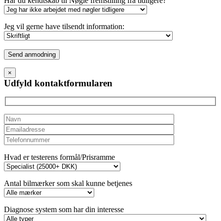
Har du kendtskab til Nøgle fremstilling fra tidligere?
Jeg vil gerne have tilsendt information:
Please
leave
this
×
field
Udfyld kontaktformularen
empty.
Hvad er testerens formål/Prisramme
Antal bilmærker som skal kunne betjenes
Diagnose system som har din interesse